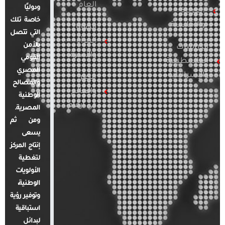
العام
ودوليًا
العربية
خاصة تلك
والإقليمية
قضايا
التي تتصل
المرأة
بالأمن
الدراسات
والأسرة
القومي
الفلسطينية
المصري
والإسرائيلية
مصر
والمصالح
والعالم
الوطنية
في أرقام
المصرية.
ومن ثم
يسعى
إنتاج المركز
لتغطية
الأولويات
الوطنية،
وتوفير رؤية
استباقية
لبدائل