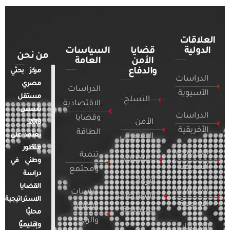
العلاقات
الدولية
قضايا
السياسات
من نحن
الأمن
العامة
والدفاع
مركز بحثي
الدراسات
مصري
الدراسات
الآسيوية
مستقل
التسلح
الاقتصادية
تأسس
الدراسات
وقضايا
الأمن
2018.
الأفريقية
الطاقة
يعتمد على
السيبراني
منظور
الدراسات
تنمية
التطرف
وطني في
الأمريكية
ومجتمع
دراسة
الإرهاب
القضايا
الدراسات
دراسات
والصراعات
الاستراتيجية
الأوروبية
الإعلام
المسلحة
محليًا
والرأي
وإقليميًا
الدراسات