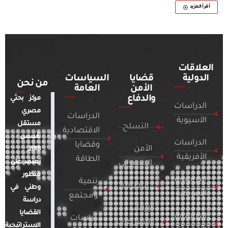
أقرأ المزيد
العلاقات
الدولية
قضايا
السياسات
من نحن
الأمن
العامة
والدفاع
مركز بحثي
الدراسات
مصري
الدراسات
الآسيوية
مستقل
التسلح
الاقتصادية
تأسس
الدراسات
وقضايا
الأمن
2018.
الأفريقية
الطاقة
يعتمد على
السيبراني
منظور
الدراسات
تنمية
التطرف
وطني في
الأمريكية
ومجتمع
دراسة
الإرهاب
القضايا
الدراسات
دراسات
والصراعات
الاستراتيجية