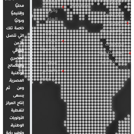
الأوروبية
الإعلام
المسلحة
محليًا
والرأي
وإقليميًا
الدراسات
العام
ودوليًا
العربية
خاصة تلك
والإقليمية
قضايا
التي تتصل
المرأة
بالأمن
الدراسات
والأسرة
القومي
الفلسطينية
المصري
والإسرائيلية
مصر
والمصالح
والعالم
الوطنية
في أرقام
المصرية.
ومن ثم
يسعى
إنتاج المركز
لتغطية
الأولويات
الوطنية،
وتوفير رؤية