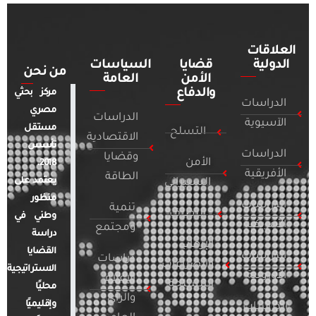
العلاقات
الدولية
قضايا
السياسات
من نحن
الأمن
العامة
والدفاع
مركز بحثي
الدراسات
مصري
الدراسات
الآسيوية
مستقل
التسلح
الاقتصادية
تأسس
الدراسات
وقضايا
الأمن
2018.
الأفريقية
الطاقة
يعتمد على
السيبراني
منظور
الدراسات
تنمية
التطرف
وطني في
الأمريكية
ومجتمع
دراسة
الإرهاب
القضايا
الدراسات
دراسات
والصراعات
الاستراتيجية
الأوروبية
الإعلام
المسلحة
محليًا
والرأي
وإقليميًا
الدراسات