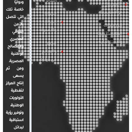
العام
ودوليًا
العربية
خاصة تلك
والإقليمية
قضايا
التي تتصل
المرأة
بالأمن
الدراسات
والأسرة
القومي
الفلسطينية
المصري
والإسرائيلية
مصر
والمصالح
والعالم
الوطنية
في أرقام
المصرية.
ومن ثم
يسعى
إنتاج المركز
لتغطية
الأولويات
الوطنية،
وتوفير رؤية
استباقية
لبدائل