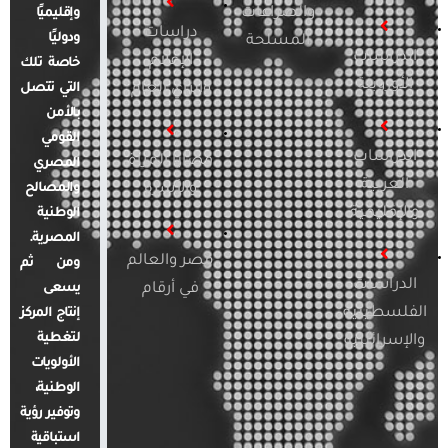
والصراعات
وإقليميًا
دراسات
ودوليًا
المسلحة
الدراسات
الإعلام
خاصة تلك
الأوروبية
والرأي العام
التي تتصل
بالأمن
القومي
الدراسات
قضايا المرأة
المصري
العربية
والأسرة
والمصالح
والإقليمية
الوطنية
المصرية.
مصر والعالم
ومن ثم
الدراسات
في أرقام
يسعى
الفلسطينية
إنتاج المركز
لتغطية
والإسرائيلية
الأولويات
الوطنية،
وتوفير رؤية
استباقية