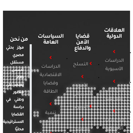
العلاقات
الدولية
قضايا
السياسات
من نحن
الأمن
العامة
والدفاع
مركز بحثي
مصري
الدراسات
مستقل
التسلح
الدراسات
الآسيوية
تأسس
الاقتصادية
2018.
وقضايا
يعتمد على
الأمن
الدراسات
الطاقة
منظور
السيبراني
الأفريقية
وطني في
التطرف
دراسة
تنمية
القضايا
الدراسات
ومجتمع
الاستراتيجية
الأمريكية
الإرهاب
محليًا