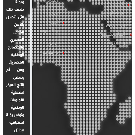
العام
ودوليًا
العربية
خاصة تلك
والإقليمية
قضايا
التي تتصل
المرأة
بالأمن
الدراسات
والأسرة
القومي
الفلسطينية
المصري
والإسرائيلية
مصر
والمصالح
والعالم
الوطنية
في أرقام
المصرية.
ومن ثم
يسعى
إنتاج المركز
لتغطية
الأولويات
الوطنية،
وتوفير رؤية
استباقية
لبدائل