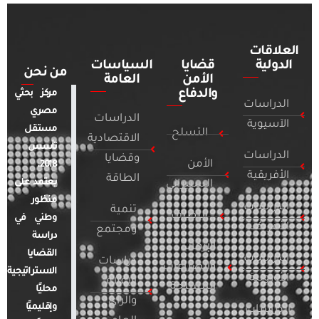
العلاقات
الدولية
قضايا
السياسات
من نحن
الأمن
العامة
والدفاع
مركز بحثي
الدراسات
مصري
الدراسات
الآسيوية
مستقل
التسلح
الاقتصادية
تأسس
الدراسات
وقضايا
الأمن
2018.
الأفريقية
الطاقة
يعتمد على
السيبراني
منظور
الدراسات
تنمية
التطرف
وطني في
الأمريكية
ومجتمع
دراسة
الإرهاب
القضايا
الدراسات
دراسات
والصراعات
الاستراتيجية
الأوروبية
الإعلام
المسلحة
محليًا
والرأي
وإقليميًا
الدراسات