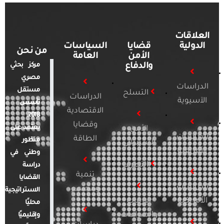
العلاقات
الدولية
قضايا
السياسات
من نحن
الأمن
العامة
والدفاع
مركز بحثي
مصري
الدراسات
مستقل
التسلح
الدراسات
الآسيوية
تأسس
الاقتصادية
2018.
وقضايا
يعتمد على
الأمن
الدراسات
الطاقة
منظور
السيبراني
الأفريقية
وطني في
التطرف
دراسة
تنمية
القضايا
الدراسات
ومجتمع
الاستراتيجية
الأمريكية
الإرهاب
محليًا
والصراعات
وإقليميًا