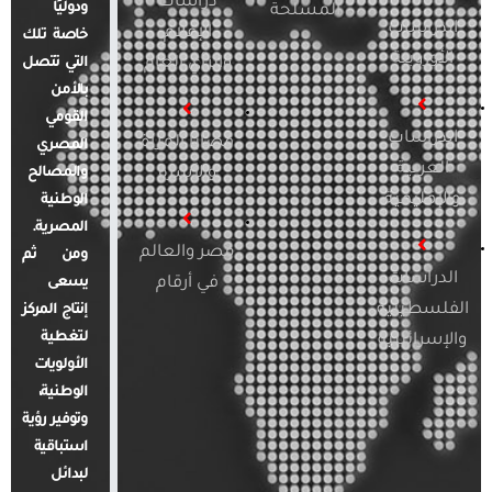
دراسات
ودوليًا
المسلحة
الدراسات
الإعلام
خاصة تلك
الأوروبية
والرأي العام
التي تتصل
بالأمن
القومي
الدراسات
قضايا المرأة
المصري
العربية
والأسرة
والمصالح
والإقليمية
الوطنية
المصرية.
مصر والعالم
ومن ثم
الدراسات
في أرقام
يسعى
الفلسطينية
إنتاج المركز
لتغطية
والإسرائيلية
الأولويات
الوطنية،
وتوفير رؤية
استباقية
لبدائل