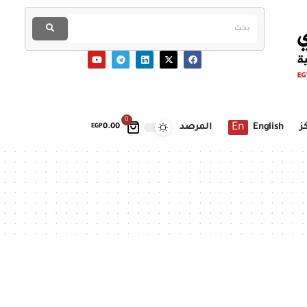
0
En
ز
English
المرصد
EGP
0.00