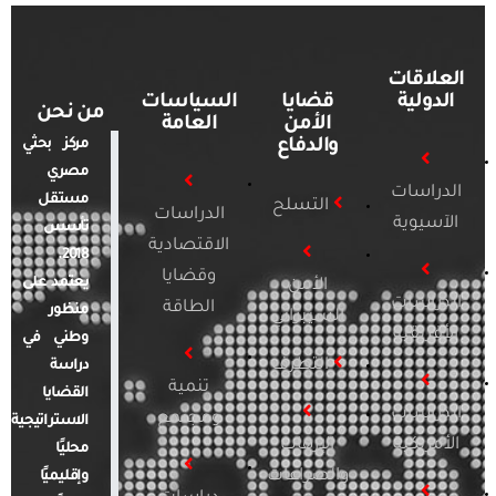
العلاقات
الدولية
قضايا
السياسات
من نحن
الأمن
العامة
والدفاع
مركز بحثي
مصري
الدراسات
مستقل
التسلح
الدراسات
الآسيوية
تأسس
الاقتصادية
2018.
وقضايا
يعتمد على
الأمن
الدراسات
الطاقة
منظور
السيبراني
الأفريقية
وطني في
التطرف
دراسة
تنمية
القضايا
الدراسات
ومجتمع
الاستراتيجية
الأمريكية
الإرهاب
محليًا
والصراعات
وإقليميًا