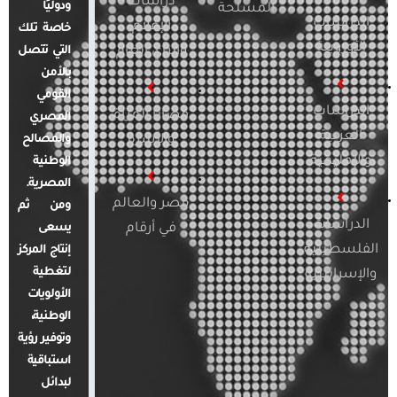
دراسات
ودوليًا
المسلحة
الدراسات
الإعلام
خاصة تلك
الأوروبية
والرأي العام
التي تتصل
بالأمن
القومي
الدراسات
قضايا المرأة
المصري
العربية
والأسرة
والمصالح
والإقليمية
الوطنية
المصرية.
مصر والعالم
ومن ثم
الدراسات
في أرقام
يسعى
الفلسطينية
إنتاج المركز
لتغطية
والإسرائيلية
الأولويات
الوطنية،
وتوفير رؤية
استباقية
لبدائل