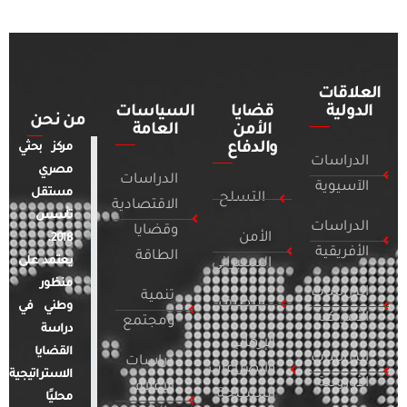
العلاقات
الدولية
قضايا
السياسات
من نحن
الأمن
العامة
والدفاع
مركز بحثي
الدراسات
مصري
الدراسات
الآسيوية
مستقل
التسلح
الاقتصادية
تأسس
الدراسات
وقضايا
الأمن
2018.
الأفريقية
الطاقة
يعتمد على
السيبراني
منظور
الدراسات
تنمية
التطرف
وطني في
الأمريكية
ومجتمع
دراسة
الإرهاب
القضايا
الدراسات
دراسات
والصراعات
الاستراتيجية
الأوروبية
الإعلام
المسلحة
محليًا