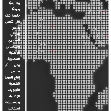
والرأي
وإقليميًا
الدراسات
العام
ودوليًا
العربية
خاصة تلك
والإقليمية
قضايا
التي تتصل
المرأة
بالأمن
الدراسات
والأسرة
القومي
الفلسطينية
المصري
والإسرائيلية
مصر
والمصالح
والعالم
الوطنية
في أرقام
المصرية.
ومن ثم
يسعى
إنتاج المركز
لتغطية
الأولويات
الوطنية،
وتوفير رؤية
استباقية