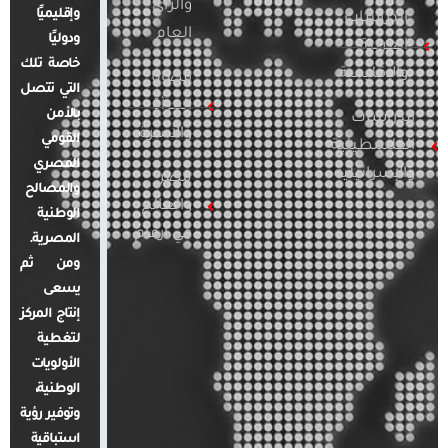
والرأي
وإقليميًا
الدراسات
العام
ودوليًا
العربية
خاصة تلك
والإقليمية
قضايا
التي تتصل
المرأة
بالأمن
الدراسات
والأسرة
القومي
الفلسطينية
المصري
والإسرائيلية
مصر
والمصالح
والعالم
الوطنية
في أرقام
المصرية.
ومن ثم
يسعى
إنتاج المركز
لتغطية
الأولويات
الوطنية،
وتوفير رؤية
استباقية