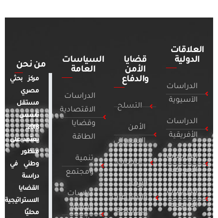
العلاقات
الدولية
قضايا
السياسات
من نحن
الأمن
العامة
والدفاع
مركز بحثي
الدراسات
مصري
الدراسات
الآسيوية
مستقل
التسلح
الاقتصادية
تأسس
الدراسات
وقضايا
الأمن
2018.
الأفريقية
الطاقة
يعتمد على
السيبراني
منظور
الدراسات
تنمية
التطرف
وطني في
الأمريكية
ومجتمع
دراسة
الإرهاب
القضايا
الدراسات
دراسات
والصراعات
الاستراتيجية
الأوروبية
الإعلام
المسلحة
محليًا