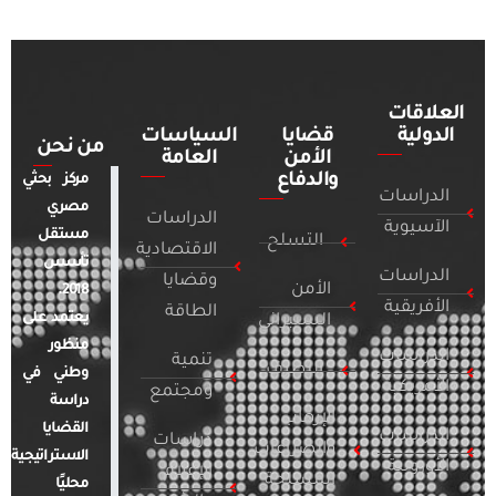
العلاقات
الدولية
قضايا
السياسات
من نحن
الأمن
العامة
والدفاع
مركز بحثي
الدراسات
مصري
الدراسات
الآسيوية
مستقل
التسلح
الاقتصادية
تأسس
الدراسات
وقضايا
الأمن
2018.
الأفريقية
الطاقة
يعتمد على
السيبراني
منظور
الدراسات
تنمية
التطرف
وطني في
الأمريكية
ومجتمع
دراسة
الإرهاب
القضايا
الدراسات
دراسات
والصراعات
الاستراتيجية
الأوروبية
الإعلام
المسلحة
محليًا