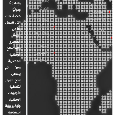
والرأي
وإقليميًا
الدراسات
العام
ودوليًا
العربية
خاصة تلك
والإقليمية
قضايا
التي تتصل
المرأة
بالأمن
الدراسات
والأسرة
القومي
الفلسطينية
المصري
والإسرائيلية
مصر
والمصالح
والعالم
الوطنية
في أرقام
المصرية.
ومن ثم
يسعى
إنتاج المركز
لتغطية
الأولويات
الوطنية،
وتوفير رؤية
استباقية