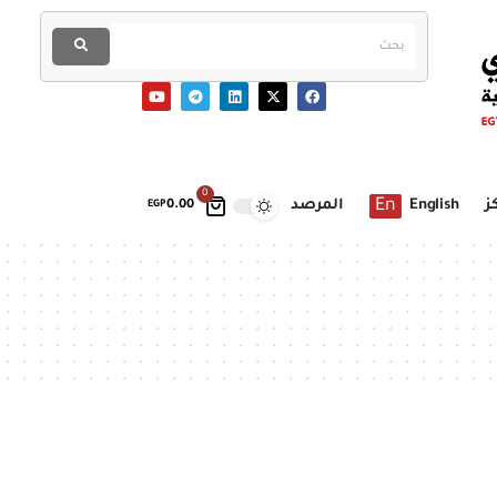
0
En
ز
English
المرصد
EGP
0.00