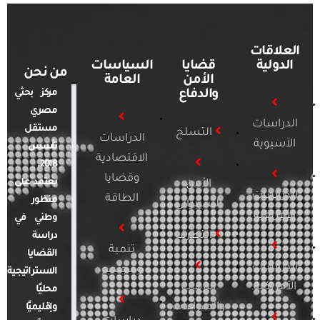
العلاقات
الدولية
قضايا
السياسات
من نحن
الأمن
العامة
والدفاع
مركز بحثي
مصري
الدراسات
مستقل
التسلح
الدراسات
الآسيوية
تأسس
الاقتصادية
2018.
وقضايا
يعتمد على
الأمن
الدراسات
الطاقة
منظور
السيبراني
الأفريقية
وطني في
التطرف
دراسة
تنمية
القضايا
الدراسات
ومجتمع
الاستراتيجية
الأمريكية
الإرهاب
محليًا
والصراعات
وإقليميًا