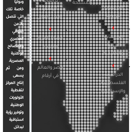
دراسات
ودوليًا
المسلحة
الدراسات
الإعلام
خاصة تلك
الأوروبية
والرأي العام
التي تتصل
بالأمن
القومي
الدراسات
قضايا المرأة
المصري
العربية
والأسرة
والمصالح
والإقليمية
الوطنية
المصرية.
مصر والعالم
ومن ثم
الدراسات
في أرقام
يسعى
الفلسطينية
إنتاج المركز
لتغطية
والإسرائيلية
الأولويات
الوطنية،
وتوفير رؤية
استباقية
لبدائل