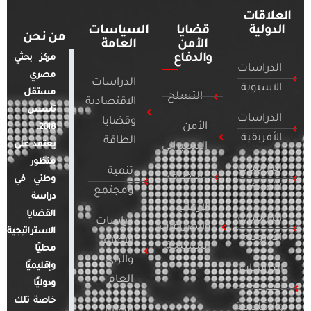
العلاقات
الدولية
قضايا
السياسات
من نحن
الأمن
العامة
والدفاع
مركز بحثي
الدراسات
مصري
الدراسات
الآسيوية
مستقل
التسلح
الاقتصادية
تأسس
الدراسات
وقضايا
الأمن
2018.
الأفريقية
الطاقة
يعتمد على
السيبراني
منظور
الدراسات
تنمية
التطرف
وطني في
الأمريكية
ومجتمع
دراسة
الإرهاب
القضايا
الدراسات
دراسات
والصراعات
الاستراتيجية
الأوروبية
الإعلام
المسلحة
محليًا
والرأي
وإقليميًا
الدراسات
العام
ودوليًا
العربية
خاصة تلك
والإقليمية
قضايا