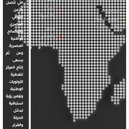
التي تتصل
المرأة
بالأمن
الدراسات
والأسرة
القومي
الفلسطينية
المصري
والإسرائيلية
مصر
والمصالح
والعالم
الوطنية
في أرقام
المصرية.
ومن ثم
يسعى
إنتاج المركز
لتغطية
الأولويات
الوطنية،
وتوفير رؤية
استباقية
لبدائل
الحركة
والقرار.