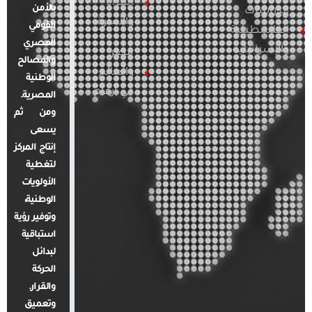
المرأة
بالأمن
الدراسات
والأسرة
القومي
الفلسطينية
المصري
والإسرائيلية
مصر
والمصالح
والعالم
الوطنية
في أرقام
المصرية.
ومن ثم
يسعى
إنتاج المركز
لتغطية
الأولويات
الوطنية،
وتوفير رؤية
استباقية
لبدائل
الحركة
والقرار.
وتعميق