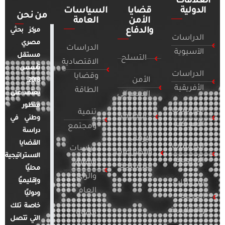
العلاقات
الدولية
قضايا
السياسات
من نحن
الأمن
العامة
والدفاع
مركز بحثي
الدراسات
مصري
الدراسات
الآسيوية
مستقل
التسلح
الاقتصادية
تأسس
الدراسات
وقضايا
الأمن
2018.
الأفريقية
الطاقة
يعتمد على
السيبراني
منظور
الدراسات
تنمية
التطرف
وطني في
الأمريكية
ومجتمع
دراسة
الإرهاب
القضايا
الدراسات
دراسات
والصراعات
الاستراتيجية
الأوروبية
الإعلام
المسلحة
محليًا
والرأي
وإقليميًا
الدراسات
العام
ودوليًا
العربية
خاصة تلك
والإقليمية
قضايا
التي تتصل