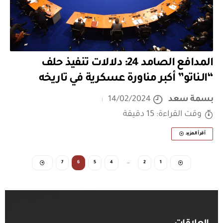
المدافع الصامد 24: دلالات تنفيذ حلف
“الـناتو” أكبر مناورة عسكرية في تاريخه
بسمة سعد
14/02/2024
وقت القراءة: 15 دقيقة
أقرأ المزيد
7
6
5
4
…
2
1