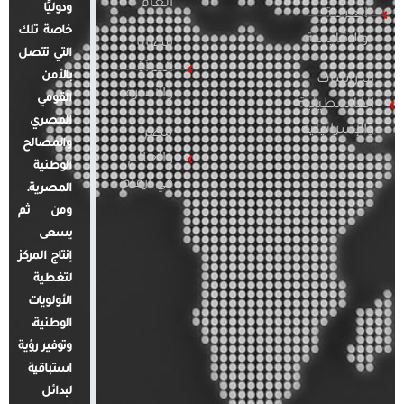
العام
ودوليًا
العربية
خاصة تلك
والإقليمية
قضايا
التي تتصل
المرأة
بالأمن
الدراسات
والأسرة
القومي
الفلسطينية
المصري
والإسرائيلية
مصر
والمصالح
والعالم
الوطنية
في أرقام
المصرية.
ومن ثم
يسعى
إنتاج المركز
لتغطية
الأولويات
الوطنية،
وتوفير رؤية
استباقية
لبدائل