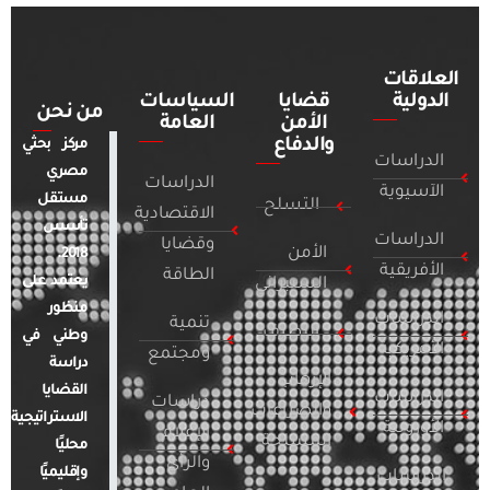
العلاقات
الدولية
قضايا
السياسات
من نحن
الأمن
العامة
والدفاع
مركز بحثي
الدراسات
مصري
الدراسات
الآسيوية
مستقل
التسلح
الاقتصادية
تأسس
الدراسات
وقضايا
الأمن
2018.
الأفريقية
الطاقة
يعتمد على
السيبراني
منظور
الدراسات
تنمية
التطرف
وطني في
الأمريكية
ومجتمع
دراسة
الإرهاب
القضايا
الدراسات
دراسات
والصراعات
الاستراتيجية
الأوروبية
الإعلام
المسلحة
محليًا
والرأي
وإقليميًا
الدراسات