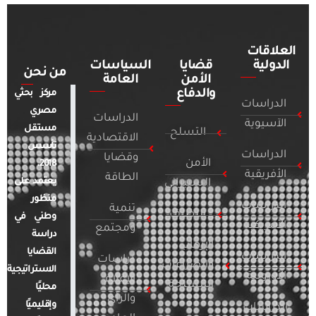
العلاقات
الدولية
قضايا
السياسات
من نحن
الأمن
العامة
والدفاع
مركز بحثي
الدراسات
مصري
الدراسات
الآسيوية
مستقل
التسلح
الاقتصادية
تأسس
الدراسات
وقضايا
الأمن
2018.
الأفريقية
الطاقة
يعتمد على
السيبراني
منظور
الدراسات
تنمية
التطرف
وطني في
الأمريكية
ومجتمع
دراسة
الإرهاب
القضايا
الدراسات
دراسات
والصراعات
الاستراتيجية
الأوروبية
الإعلام
المسلحة
محليًا
والرأي
وإقليميًا
الدراسات