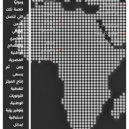
العام
ودوليًا
العربية
خاصة تلك
والإقليمية
قضايا
التي تتصل
المرأة
بالأمن
الدراسات
والأسرة
القومي
الفلسطينية
المصري
والإسرائيلية
مصر
والمصالح
والعالم
الوطنية
في أرقام
المصرية.
ومن ثم
يسعى
إنتاج المركز
لتغطية
الأولويات
الوطنية،
وتوفير رؤية
استباقية
لبدائل