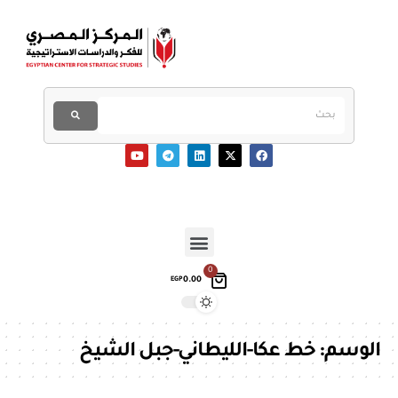
0
0.00
EGP
الوسم:
خط عكا-الليطاني-جبل الشيخ