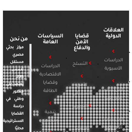
العلاقات
الدولية
قضايا
السياسات
من نحن
الأمن
العامة
والدفاع
مركز بحثي
مصري
الدراسات
مستقل
التسلح
الدراسات
الآسيوية
تأسس
الاقتصادية
2018.
وقضايا
يعتمد على
الأمن
الدراسات
الطاقة
منظور
السيبراني
الأفريقية
وطني في
التطرف
دراسة
تنمية
القضايا
الدراسات
ومجتمع
الاستراتيجية
الأمريكية
الإرهاب
محليًا