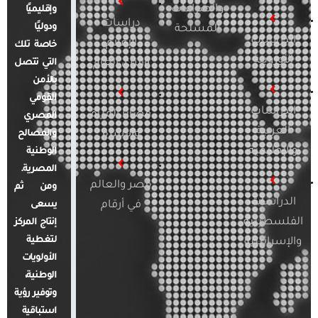
والصراعات
وإقليميًا
دراسات
ودوليًا
المسلحة
الدراسات
الإعلام
خاصة تلك
الأوروبية
والرأي العام
التي تتصل
بالأمن
القومي
الدراسات
قضايا المرأة
المصري
العربية
والأسرة
والمصالح
والإقليمية
الوطنية
المصرية.
مصر والعالم
ومن ثم
الدراسات
في أرقام
يسعى
الفلسطينية
إنتاج المركز
لتغطية
والإسرائيلية
الأولويات
الوطنية،
وتوفير رؤية
استباقية