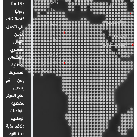
والرأي
وإقليميًا
الدراسات
العام
ودوليًا
العربية
خاصة تلك
والإقليمية
قضايا
التي تتصل
المرأة
بالأمن
الدراسات
والأسرة
القومي
الفلسطينية
المصري
والإسرائيلية
مصر
والمصالح
والعالم
الوطنية
في أرقام
المصرية.
ومن ثم
يسعى
إنتاج المركز
لتغطية
الأولويات
الوطنية،
وتوفير رؤية
استباقية