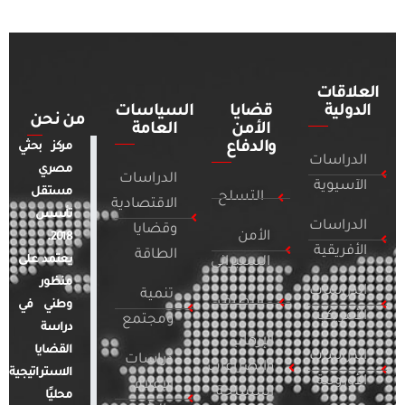
العلاقات
الدولية
قضايا
السياسات
من نحن
الأمن
العامة
والدفاع
مركز بحثي
الدراسات
مصري
الدراسات
الآسيوية
مستقل
التسلح
الاقتصادية
تأسس
الدراسات
وقضايا
الأمن
2018.
الأفريقية
الطاقة
يعتمد على
السيبراني
منظور
الدراسات
تنمية
التطرف
وطني في
الأمريكية
ومجتمع
دراسة
الإرهاب
القضايا
الدراسات
دراسات
والصراعات
الاستراتيجية
الأوروبية
الإعلام
المسلحة
محليًا