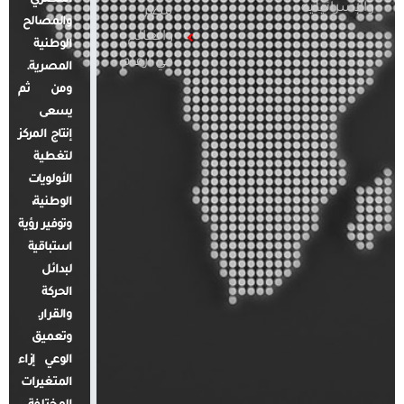
والإسرائيلية
مصر
والمصالح
والعالم
الوطنية
في أرقام
المصرية.
ومن ثم
يسعى
إنتاج المركز
لتغطية
الأولويات
الوطنية،
وتوفير رؤية
استباقية
لبدائل
الحركة
والقرار.
وتعميق
الوعي إزاء
المتغيرات