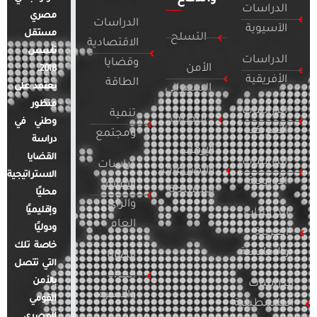
الدراسات
مصري
الدراسات
الآسيوية
مستقل
التسلح
الاقتصادية
تأسس
الدراسات
وقضايا
الأمن
2018.
الأفريقية
الطاقة
يعتمد على
السيبراني
منظور
الدراسات
تنمية
التطرف
وطني في
الأمريكية
ومجتمع
دراسة
الإرهاب
القضايا
الدراسات
دراسات
والصراعات
الاستراتيجية
الأوروبية
الإعلام
المسلحة
محليًا
والرأي
وإقليميًا
الدراسات
العام
ودوليًا
العربية
خاصة تلك
والإقليمية
قضايا
التي تتصل
المرأة
بالأمن
الدراسات
والأسرة
القومي
الفلسطينية
المصري