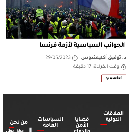
الجوانب السياسية لأزمة فرنسا
د. توفيق أكليمندوس
29/05/2023
وقت القراءة: 17 دقيقة
أقرأ المزيد
العلاقات
الدولية
قضايا
السياسات
من نحن
الأمن
العامة
والدفاع
مركز بحثي