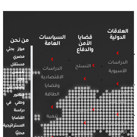
العلاقات
الدولية
قضايا
السياسات
من نحن
الأمن
العامة
والدفاع
مركز بحثي
مصري
الدراسات
مستقل
التسلح
الدراسات
الآسيوية
تأسس
الاقتصادية
2018.
وقضايا
يعتمد على
الأمن
الدراسات
الطاقة
منظور
السيبراني
الأفريقية
وطني في
التطرف
دراسة
تنمية
القضايا
الدراسات
ومجتمع
الاستراتيجية
الأمريكية
الإرهاب
محليًا