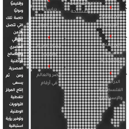
والصراعات
وإقليميًا
دراسات
ودوليًا
المسلحة
الدراسات
الإعلام
خاصة تلك
الأوروبية
والرأي العام
التي تتصل
بالأمن
القومي
الدراسات
قضايا المرأة
المصري
العربية
والأسرة
والمصالح
والإقليمية
الوطنية
المصرية.
مصر والعالم
ومن ثم
الدراسات
في أرقام
يسعى
الفلسطينية
إنتاج المركز
لتغطية
والإسرائيلية
الأولويات
الوطنية،
وتوفير رؤية
استباقية