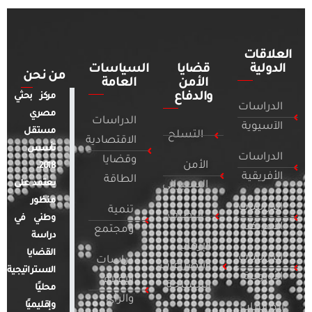
العلاقات
الدولية
قضايا
السياسات
من نحن
الأمن
العامة
والدفاع
مركز بحثي
الدراسات
مصري
الدراسات
الآسيوية
مستقل
التسلح
الاقتصادية
تأسس
الدراسات
وقضايا
الأمن
2018.
الأفريقية
الطاقة
يعتمد على
السيبراني
منظور
الدراسات
تنمية
التطرف
وطني في
الأمريكية
ومجتمع
دراسة
الإرهاب
القضايا
الدراسات
دراسات
والصراعات
الاستراتيجية
الأوروبية
الإعلام
المسلحة
محليًا
والرأي
وإقليميًا
الدراسات