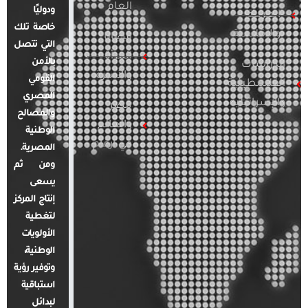
العام
ودوليًا
العربية
خاصة تلك
والإقليمية
قضايا
التي تتصل
المرأة
بالأمن
الدراسات
والأسرة
القومي
الفلسطينية
المصري
والإسرائيلية
مصر
والمصالح
والعالم
الوطنية
في أرقام
المصرية.
ومن ثم
يسعى
إنتاج المركز
لتغطية
الأولويات
الوطنية،
وتوفير رؤية
استباقية
لبدائل