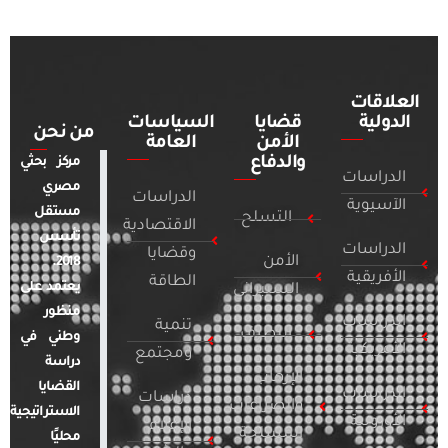
العلاقات
الدولية
قضايا
السياسات
من نحن
الأمن
العامة
والدفاع
مركز بحثي
الدراسات
مصري
الدراسات
الآسيوية
مستقل
التسلح
الاقتصادية
تأسس
الدراسات
وقضايا
الأمن
2018.
الأفريقية
الطاقة
يعتمد على
السيبراني
منظور
الدراسات
تنمية
التطرف
وطني في
الأمريكية
ومجتمع
دراسة
الإرهاب
القضايا
الدراسات
دراسات
والصراعات
الاستراتيجية
الأوروبية
الإعلام
المسلحة
محليًا