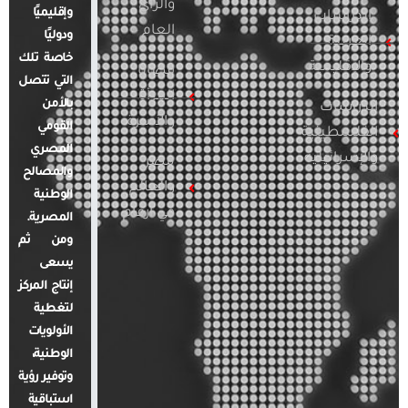
والرأي
وإقليميًا
الدراسات
العام
ودوليًا
العربية
خاصة تلك
والإقليمية
قضايا
التي تتصل
المرأة
بالأمن
الدراسات
والأسرة
القومي
الفلسطينية
المصري
والإسرائيلية
مصر
والمصالح
والعالم
الوطنية
في أرقام
المصرية.
ومن ثم
يسعى
إنتاج المركز
لتغطية
الأولويات
الوطنية،
وتوفير رؤية
استباقية