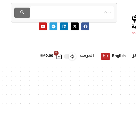
0
En
ز
English
المرصد
EGP
0.00