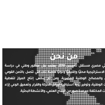
من نحن
مركز بحثي مصري مستقل تأسس 2018. يعتمد على منظور وطني في دراسة
الاستراتيجية محليًا وإقليميًا ودوليًا خاصة تلك التي تتصل بالأمن القومي
والمصالح الوطنية المصرية. ومن ثم يسعى إنتاج المركز لتغطية
ت الوطنية، وتوفير رؤية استباقية لبدائل الحركة والقرار. وتعميق الوعي إزاء
ت المختلفة عبر عدة صور من الإنتاج العلمي، والأنشطة البحثية.