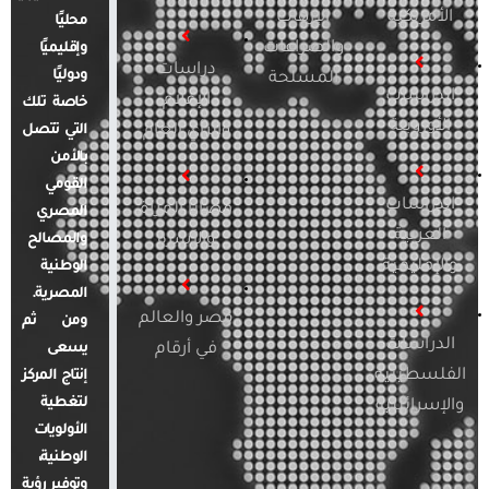
الأمريكية
الإرهاب
محليًا
والصراعات
وإقليميًا
دراسات
ودوليًا
المسلحة
الدراسات
الإعلام
خاصة تلك
الأوروبية
والرأي العام
التي تتصل
بالأمن
القومي
الدراسات
قضايا المرأة
المصري
العربية
والأسرة
والمصالح
والإقليمية
الوطنية
المصرية.
مصر والعالم
ومن ثم
الدراسات
في أرقام
يسعى
الفلسطينية
إنتاج المركز
لتغطية
والإسرائيلية
الأولويات
الوطنية،
وتوفير رؤية