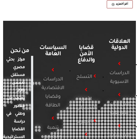
أقرأ المزيد
العلاقات
الدولية
قضايا
السياسات
من نحن
الأمن
العامة
والدفاع
مركز بحثي
مصري
الدراسات
مستقل
التسلح
الدراسات
الآسيوية
تأسس
الاقتصادية
2018.
وقضايا
يعتمد على
الأمن
الدراسات
الطاقة
منظور
السيبراني
الأفريقية
وطني في
التطرف
دراسة
تنمية
القضايا
الدراسات
ومجتمع
الاستراتيجية