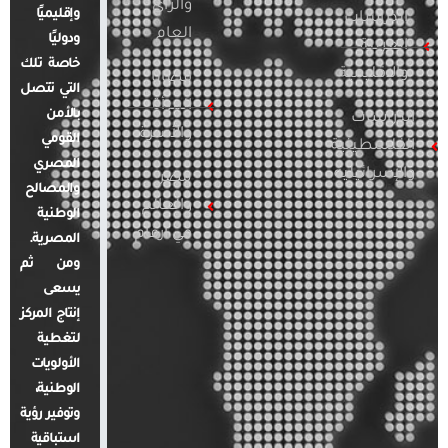
والرأي
وإقليميًا
الدراسات
العام
ودوليًا
العربية
خاصة تلك
والإقليمية
قضايا
التي تتصل
المرأة
بالأمن
الدراسات
والأسرة
القومي
الفلسطينية
المصري
والإسرائيلية
مصر
والمصالح
والعالم
الوطنية
في أرقام
المصرية.
ومن ثم
يسعى
إنتاج المركز
لتغطية
الأولويات
الوطنية،
وتوفير رؤية
استباقية