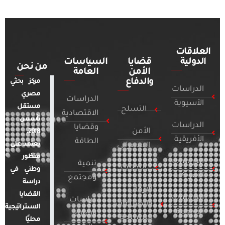
العلاقات
الدولية
قضايا
السياسات
من نحن
الأمن
العامة
والدفاع
مركز بحثي
الدراسات
مصري
الدراسات
الآسيوية
مستقل
التسلح
الاقتصادية
تأسس
الدراسات
وقضايا
الأمن
2018.
الأفريقية
الطاقة
يعتمد على
السيبراني
منظور
الدراسات
تنمية
التطرف
وطني في
الأمريكية
ومجتمع
دراسة
الإرهاب
القضايا
الدراسات
دراسات
والصراعات
الاستراتيجية
الأوروبية
الإعلام
المسلحة
محليًا