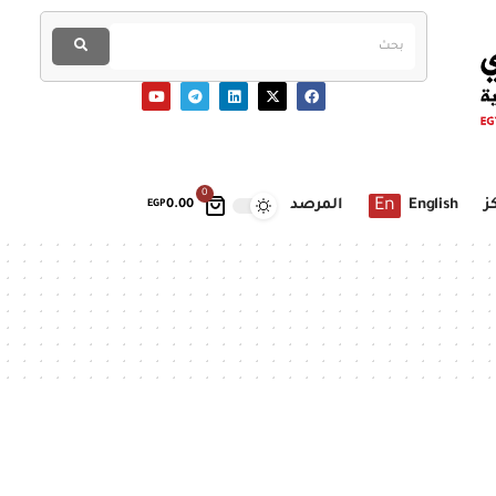
0
En
ز
English
المرصد
EGP
0.00