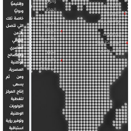
والرأي
وإقليميًا
الدراسات
العام
ودوليًا
العربية
خاصة تلك
والإقليمية
قضايا
التي تتصل
المرأة
بالأمن
الدراسات
والأسرة
القومي
الفلسطينية
المصري
والإسرائيلية
مصر
والمصالح
والعالم
الوطنية
في أرقام
المصرية.
ومن ثم
يسعى
إنتاج المركز
لتغطية
الأولويات
الوطنية،
وتوفير رؤية
استباقية