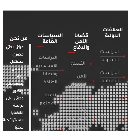
العلاقات
الدولية
قضايا
السياسات
من نحن
الأمن
العامة
والدفاع
مركز بحثي
الدراسات
مصري
الدراسات
الآسيوية
مستقل
التسلح
الاقتصادية
تأسس
الدراسات
وقضايا
الأمن
2018.
الأفريقية
الطاقة
يعتمد على
السيبراني
منظور
الدراسات
تنمية
التطرف
وطني في
الأمريكية
ومجتمع
دراسة
الإرهاب
القضايا
الدراسات
دراسات
والصراعات
الاستراتيجية
الأوروبية
الإعلام
المسلحة
محليًا