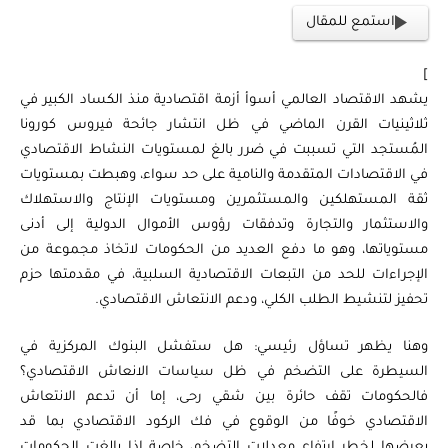
استمع للمقال
]
يشهد الاقتصاد العالمي أسوأ أزمة اقتصادية منذ الكساد الكبير في
ثلاثينيات القرن الماضي في ظل انتشار جائحة فيروس كورونا
المُستجد التي تسببت في ضرر بالغ لمستويات النشاط الاقتصادي
في الاقتصادات المتقدمة والنامية على حد سواء، وهبطت بمستويات
ثقة المستهلكين والمستثمرين ومستويات الإنتاج والاستهلاك
والاستثمار والتجارة وتدفقات رؤوس الأموال الدولية إلى أدنى
مستوياتها، وهو ما دفع العديد من الحكومات لاتخاذ مجموعة من
الإجراءات للحد من التبعات الاقتصادية السلبية، في مقدمتها حزم
تحفيز لتنشيط الطلب الكلي، ودعم الانتعاش الاقتصادي.
وهنا يظهر تساؤل رئيسي: هل ستفشل البنوك المركزية في
السيطرة على التضخم في ظل سياسات الانعاش الاقتصادي؟
فالحكومات تقف حائرة بين شقي رحى، إما أن تدعم الانتعاش
الاقتصادي خوفًا من الوقوع في فك الركود الاقتصادي بما قد
يعرضها لخطر ارتفاع معدلات التضخم، خاصة إذا بالغت الحكومات