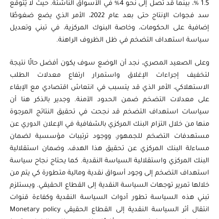
1.5 %، بينما قد تصل إلى نحو 4% في الأسواق الناشئة. حيث لا يُتوقع
سد فجوات الإنتاج حتى بعد عام 2022، الأمر الذي يضع ضغوطًا
إضافية على الحكومات، وخاصة البنوك المركزية، في تبني وتعديل
سياسة استهداف التضخم في ظل الظروف الراهنة.
وعلى الصعيد المصري، نجد أن الوضع سوف يكون أفضل حالًا نتيجة
لتخفيف إجراءات الإغلاق واستمرار ارتفاع معدلات الطلب
الاستهلاكي، الأمر الذي قد يتسبب في انتعاش اقتصادي مع الإبقاء
على معدلات التضخم ضمن الحدود الآمنة. وجدير بالذكر هنا أن
سياسات استهداف التضخم قد نجحت في تحقيق النتائج المرجوة
منها من خلال التزام البنك المركزي بالشفافية في الإعلان الدوري عن
مستهدفات التضخم للجمهور، ووجود ترتيبات مؤسسية لضمان
مساءلة البنك المركزي عن تحقيق هذا الهدف، وضمان استقلالية
البنك المركزي واستقلالية السياسة النقدية. كما يحتاج نجاح سياسة
استهداف التضخم إلى وجود أسواق نقدية ومالية متطورة كي يتم من
خلالها تمرير توجهات السياسة النقدية إلى القطاع الحقيقي. ويستلزم
تبني هذه السياسة تطور أدوات السياسة النقدية وكفاءة قنوات
انتقال أثر السياسة النقدية إلى القطاع الحقيقي Monetary policy