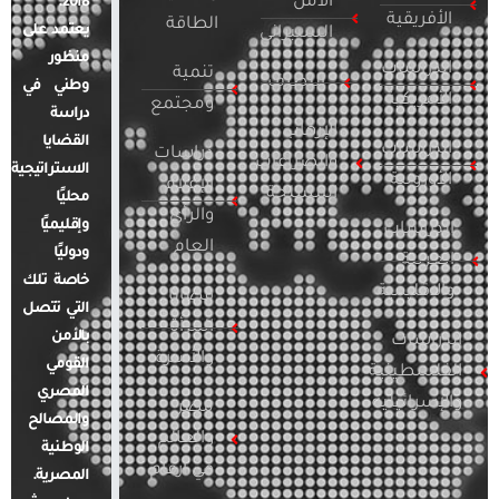
الأمن
2018.
الأفريقية
الطاقة
يعتمد على
السيبراني
منظور
الدراسات
تنمية
التطرف
وطني في
الأمريكية
ومجتمع
دراسة
الإرهاب
القضايا
الدراسات
دراسات
والصراعات
الاستراتيجية
الأوروبية
الإعلام
المسلحة
محليًا
والرأي
وإقليميًا
الدراسات
العام
ودوليًا
العربية
خاصة تلك
والإقليمية
قضايا
التي تتصل
المرأة
بالأمن
الدراسات
والأسرة
القومي
الفلسطينية
المصري
والإسرائيلية
مصر
والمصالح
والعالم
الوطنية
في أرقام
المصرية.