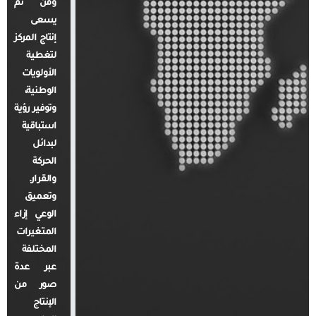
ومن ثم
يسعى
إنتاج المركز
لتغطية
الأولويات
الوطنية،
وتوفير رؤية
استباقية
لبدائل
الحركة
والقرار.
وتعميق
الوعي إزاء
المتغيرات
المختلفة
عبر عدة
صور من
الإنتاج