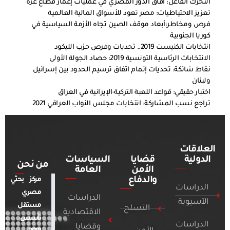
التحرك الفاعل: آفاق الدور المصري في عمليات إعمار قطاع غزة
تعزيز الاحتياطيات: مصر تعود للأسواق المالية العالمية
فرص ومخاطر:أبعاد موقف الصين تجاه الأزمة السياسية في
كوريا الجنوبية
انتخابات الكنيست 2019.. تحديات وفرص حزب الليكود
الانتخابات الرئاسية التونسية 2019: حصاد الجولة الأولى
نقاط شائكة: تحديات إتمام اتفاق ترسيم الحدود بين إسرائيل
ولبنان
اختبار حقيقي: قواعد اللعبة التركية-الإيرانية في العراق
تراجع نسب المشاركة: انتخابات مجلس النواب العراقي 2021
العلاقات
الدولية
قضايا
السياسات
من نحن
الأمن
العامة
والدفاع
مركز بحثي
الدراسات
مصري
الدراسات
الآسيوية
مستقل
التسلح
الاقتصادية
تأسس
الدراسات
وقضايا