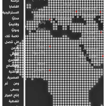
دراسة
الإرهاب
القضايا
الدراسات
دراسات
والصراعات
الاستراتيجية
الأوروبية
الإعلام
المسلحة
محليًا
والرأي
وإقليميًا
الدراسات
العام
ودوليًا
العربية
خاصة تلك
والإقليمية
قضايا
التي تتصل
المرأة
بالأمن
الدراسات
والأسرة
القومي
الفلسطينية
المصري
والإسرائيلية
مصر
والمصالح
والعالم
الوطنية
في أرقام
المصرية.
ومن ثم
يسعى
إنتاج المركز
لتغطية