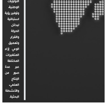
الأولويات
الوطنية،
وتوفير رؤية
استباقية
لبدائل
الحركة
والقرار.
وتعميق
الوعي إزاء
المتغيرات
المختلفة
عبر عدة
صور من
الإنتاج
العلمي،
والأنشطة
البحثية.