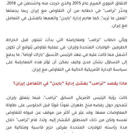
الاتفاق النووي المبرم عام 2015 والذي خرجت منه واشنطن في 2018.
وحذّر “ترامب” في خطابه من أن التفاوض مع إيران ربما يجعلها
“تفعل ما تريد”، كما هاجم إدارة “بايدن” واتهمها بالفشل في التعامل
مع إيران.
ويأتي خطاب “ترامب” ومعارضته التي بدأت تتبلور، قبل انخراط
الطرفين -الولايات المتحدة وإيران- في عملية تفاوض يُتوقع أن تكون
أشمل مما كانت عليه في عهد الرئيس الأسبق “باراك أوباما”، ما يدفع
إلى التساؤل بشأن مدى وكيف يمكن أن تؤثر هذه المعارضة على
سياسة الإدارة الأمريكية الحالية في التفاوض مع إيران.
ماذا يقصد “ترامب” بفشل إدارة “بايدن” في التعامل إيران؟
كانت رؤية الرئيس الأمريكي السابق “ترامب”، فيما يتعلق بإيران،
تتمحور حول رفضه منحَ طهران نفوذًا قويًا قبل الجلوس على طاولة
المفاوضات معها، وقد عبّر في أكثر من موقف عن قبوله للتفاوض
نفسه ولكن من ذلك المنطلق المُشار إليه. ولذا، قام “ترامب” خلال
مدة رئاسته للولايات المتحدة بفرض حزم قاسية ومتتالية من