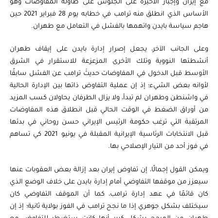
مع إيران وإجبار الأخيرة على الجلوس على طاولة المفاوضات وهو
الأساس الذي انطلق منه ترامب في خطابه يوم 28 فبراير 2021 حين
هاجم سياسة بايدن واتهمها بالفشل في التعامل مع طهران.
وعلى الجانب الآخر، يجعل إصرار إدارة بايدن على إيقاف طهران
أنشطتها النووية وتلك الأخرى المزعزعة للاستقرار في الشرق
الأوسط قبل الدخول في المفاوضات حديثَ ترامب عن الفشل سابقًا
لأوانه بعض الشيء؛ إذ إن عملية التفاوض ذاتها بين الإدارة الحالية
في واشنطن وطهران لم تبدأ، ولا يزال الطرفان يحاولان كسب المزيد
من أوراق الضغط في الوقت الحالي قبل انطلاق هذه المفاوضات
المرتقبة التي ترغب حكومة الرئيس الإيراني حسن روحاني في بدئها
قبل الانتخابات الرئاسية الإيرانية المقبلة في يونيو 2021 كي تساهم
في فوز أحد من التيار الإصلاحي بها.
ويمكن القول إجمالًا، إن تفاوض إيران بعد إزالة بعض العقوبات عنها
سيعزز من موقفها التفاوضي أمام إدارة بايدن على خلاف الوضع الذي
كان قائمًا في عهد إدارة ترامب، كما أن الموقف التفاوضي كان
سيختلف بشكل جوهري إذا ما نجح ترامب في الفوز بولاية ثانية؛ إذ إن