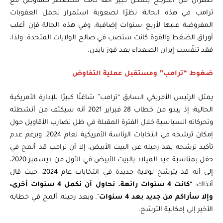
طهران من المرجح بشكل كبير أنها كانت ستضطر للتفاوض مع
ترامب في هذه الحالة؛ نظرًا لصعوبة استمرار تحمل العقوبات
المفروضة عليها لأربع سنوات إضافية، وفي هذه الحالة فإن أغلب
أوراق الضغط والقوة كانت ستصب في صالح الولايات المتحدة. ولذا،
فقد تنفّست إيران الصعداء بعد فوز بايدن.
ضغوط “ترامب” ومستقبل عملية التفاوض
يمثل الرئيس الأمريكي السابق “ترامب” شاغلًا كبيرًا للإدارة الأمريكية
الحالية؛ إذ يبدو من خطاب 28 فبراير 2021 أنه سيكثف من أنشطته
وتحركاته السياسية خلال الفترة المقبلة في ظل تضارب الأقاويل حول
إمكان ترشحه في انتخابات الرئاسة الأمريكية لعام 2024. وبرغم عدم
تأكيد ترشحه بعد رحيله عن البيت الأبيض، إلا أن ترامب قد ألمح في
حفل بمناسبة عيد الميلاد بالبيت الأبيض في الأول من ديسمبر 2020،
إلى أنه قد يترشح لولاية جديدة في انتخابات عام 2024، حيث قال
آنذاك: “
كانت 4 سنوات رائعة. نحاول أن نكمل 4 سنوات أخرى،
وإلا سأراكم من جديد بعد 4 سنوات
“.
وبعد رحيله، ألمح في خطابه
الأخير إلى إمكانية الترشح.