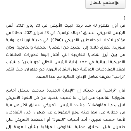
استمع للمقال
]
في أول ظهور له منذ تركه البيت الأبيض في 20 يناير 2021، ألقى
الرئيس الأمريكي السابق “دونالد ترامب”، في 28 فبراير 2021، خطابًا في
مؤتمر لاتحاد المحافظين الأمريكي (CPAC) في مدينة أورلاندو بولاية
فلوريدا، تطرق خلاله إلى العديد من القضايا المحلية والخارجية. وكان
من بين أبرز القضايا الخارجية التي أشار إليها تطورات العلاقات
الأمريكية-الإيرانية في عهد إدارة الرئيس الحالي “جو بايدن” والترتيب
لعقد المفاوضات المرتقبة حول الاتفاق النووي مع طهران، حيث انتقد
“ترامب” طريقة تعامل الإدارة الحالية مع هذا الملف.
قال “ترامب” في حديثه، إن “الإدارة الجديدة سحبت بشكل أحادي
عقوباتِنا القاسية على إيران، ما تسبب بتخلينا عن كل النفوذ الأمريكي
قبل بدء المفاوضات”. وشدد الرئيس الأمريكي السابق أكثر من مرة
في خطابه على معارضته لرفع العقوبات عن طهران قبل التفاوض؛
لأنها -حسب تعبيره- أحد أسباب “النفوذ” أو الضغط الأمريكي على
طهران قبل انطلاق عملية التفاوض المرتقبة بشأن العودة إلى