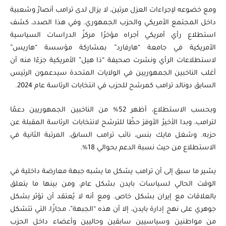
ومع خضوعه لإجراءات العزل مرتين، لا يزال لدى ترامب أنصارٌ وشعبية
داخل المجتمع الأمريكي والحزب الجمهوري. وفي هذا الصدد، كشف
استطلاع رأي أمريكي أجراه مؤخرًا مركزُ الدراسات السياسية
الأمريكية في جامعة “هارفارد” بمشاركة مؤسسة “هاريس”
لاستطلاعات الرأي ونشرت صحيفة “ذا هيل” الأمريكية جزءًا منه أن
أغلب الناخبين الجمهوريين في الولايات المتحدة سيدعمون الرئيس
السابق دونالد ترامب كمرشح للحزب في انتخابات الرئاسة عام 2024.
وبحسب الاستطلاع، أظهر 52% من الناخبين الجمهوريين دعمًا
لترامب، وبدا الأخيرُ الأوفرَ حظًا للترشح لانتخابات الرئاسة المقبلة عن
حزبه. وشغل مايك بنس، نائب ترامب السابق، المرتبة الثانية في
الاستطلاع من حيث نسبة الدعم بحوالي 18%.
يشير ما سبق إلى أن ترامب يشكل ما يشبه جبهة معارضة داخلية في
الوقت الحالي لسياسات بايدن بشكل عام، ومن بينها ما يتعلق
بالعلاقات مع إيران بشكل خاص. ومع أنه لا يُعتقد أن تؤثر بشكل
جوهري على نهج إدارة بايدن، إلا أن هذه “الجبهة”، مجازًا، التي تتشكل
من مواطنين وسياسيين سابقين وحاليين وأعضاء داخل الحزب