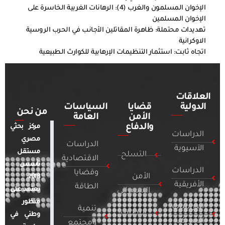
الإخوان المسلمون والغرب (4): الرهانات الغربية الخاسرة على
الإخوان المسلمين
تهديدات محتملة: ظاهرة المقاتلين الأجانب في الحرب الروسية
الاوكرانية
اتجاه ثابت: استثمار التنظيمات الإرهابية للكوارث الطبيعية
العلاقات
الدولية
قضايا
السياسات
من نحن
الأمن
العامة
والدفاع
مركز بحثي
الدراسات
مصري
الدراسات
الآسيوية
مستقل
التسلح
الاقتصادية
تأسس
الدراسات
وقضايا
الأمن
2018.
الأفريقية
الطاقة
يعتمد على
السيبراني
منظور
الدراسات
تنمية
التطرف
وطني في
الأمريكية
ومجتمع