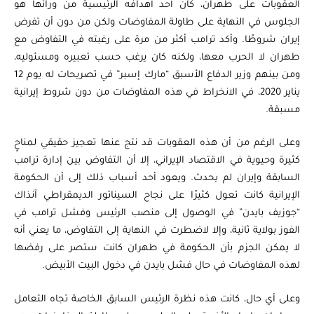
العقوبات على طهران، كان أحد أهدافه الرئيسية من ورائها هو
الجلوس في النهاية على طاولة المفاوضات ولكن من دون أن تفرض
إيران شروطًا. وأكد ترامب أكثر من مرة على رغبته في التفاوض مع
طهران لا الحرب معها، ولكنه كان يرغب حسب تعبيره ومسئوليه،
ومن بينهم وزير الدفاع الأسبق “مارك إسبر” في تصريحات له يوم 12
يناير 2020، في الانخراط في هذه المفاوضات من دون شروط إيرانية
مسبقة.
وعلى الرغم من أن هذه العقوبات قد نتج عنها تعجيز حقيقي لمناحٍ
كثيرة وحيوية في الاقتصاد الإيراني، إلا أن التفاوض بين إدارة ترامب
السابقة وإيران لم يحدث. ويعود أحد أسباب ذلك إلى أن الحكومة
الإيرانية كانت تعول كثيرًا على نجاح السيناتور الديمقراطي آنذاك
“جوزيف بايدن” في الوصول إلى منصب الرئيس وفشل ترامب في
الفوز بولاية ثانية، وإلا لاضطرت في النهاية إلى التفاوض، ما يعني أنه
لا يمكن الجزم بأن الحكومة في طهران كانت ستصر على رفضها
لهذه المفاوضات في حال فشل بايدن في دخول البيت الأبيض.
وعلى أي حال، كانت هذه نظرة الرئيس السابق الخاصة تجاه التعامل