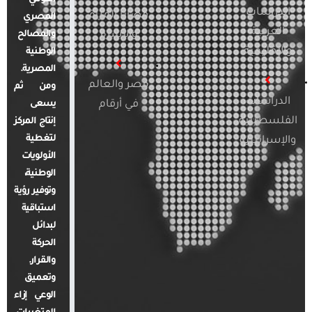
الدراسات
قضايا المرأة
المصري
العربية
والأسرة
والمصالح
والإقليمية
الوطنية
المصرية.
مصر والعالم
ومن ثم
الدراسات
في أرقام
يسعى
الفلسطينية
إنتاج المركز
لتغطية
والإسرائيلية
الأولويات
الوطنية،
وتوفير رؤية
استباقية
لبدائل
الحركة
والقرار.
وتعميق
الوعي إزاء