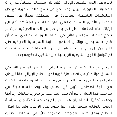
تأثيره على الدور الإقليمي الإيراني. فقد كان سليماني مسئولًا عن إدارة
العمليات الخارجية لإيران. وقد نجح في نسج علاقات قوية مع كل
المليشيات الشيعية الموجودة في المنطقة، فضلًا عن بعض
الفصائل الأخرى السنية. وبالتالي، فإن غيابه عن المشهد أدى إلى
ارتباك هذه العلاقات، على نحو يبدو جليًا في الحالة العراقية، حيث لم
ينجح خليفته إسماعيل قاآني في القيام بالدور نفسه الذي سبق أن
قام به سليماني، وبالتالي استمرت الأزمة السياسية العراقية حتى
الآن دون حل رغم مرور نحو عام على إجراء الانتخابات التشريعية، حيث
لم تتوافق القوى الشيعية الرئيسية على تشكيل الحكومة بعد.
المهم في ذلك كله أن اغتيال سليماني بقرار من الرئيس الأمريكي
السابق دونالد ترامب أحدث هزة قوية لدى النظام الإيراني. فالأخير كان
دائمًا حريصًا على تجنب الانخراط في مواجهة مباشرة، خاصة إذا كانت
مع القوة العظمى الأولى في العالم، وقد وجد نفسه فجأة في
مواجهة هذا الخيار. ورغم أن هذه المواجهة لم تدم إلا ساعات، إلا أنها
وجهت تحذيرًا للنظام بأن هذا الخيار لم يعد مستبعدًا، وأن سياسة
الحرب بالوكالة سوف يكون لها حدود على الأرض. وقد بدا اهتزاز
النظام بفعل هذه المواجهة المحدودة جليًا في إسقاط الطائرة