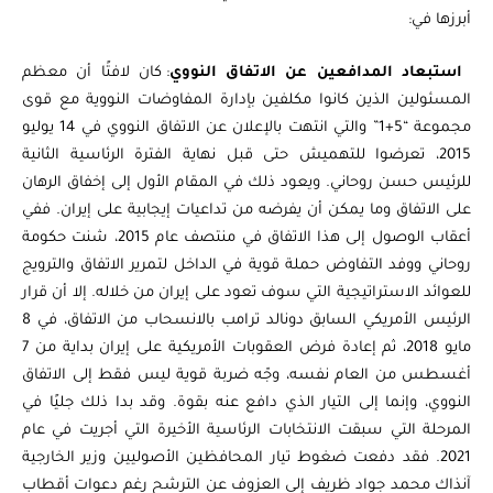
أبرزها في:
استبعاد المدافعين عن الاتفاق النووي
: كان لافتًا أن معظم
المسئولين الذين كانوا مكلفين بإدارة المفاوضات النووية مع قوى
مجموعة “5+1” والتي انتهت بالإعلان عن الاتفاق النووي في 14 يوليو
2015، تعرضوا للتهميش حتى قبل نهاية الفترة الرئاسية الثانية
للرئيس حسن روحاني. ويعود ذلك في المقام الأول إلى إخفاق الرهان
على الاتفاق وما يمكن أن يفرضه من تداعيات إيجابية على إيران. ففي
أعقاب الوصول إلى هذا الاتفاق في منتصف عام 2015، شنت حكومة
روحاني ووفد التفاوض حملة قوية في الداخل لتمرير الاتفاق والترويج
للعوائد الاستراتيجية التي سوف تعود على إيران من خلاله. إلا أن قرار
الرئيس الأمريكي السابق دونالد ترامب بالانسحاب من الاتفاق، في 8
مايو 2018، ثم إعادة فرض العقوبات الأمريكية على إيران بداية من 7
أغسطس من العام نفسه، وجّه ضربة قوية ليس فقط إلى الاتفاق
النووي، وإنما إلى التيار الذي دافع عنه بقوة. وقد بدا ذلك جليًا في
المرحلة التي سبقت الانتخابات الرئاسية الأخيرة التي أجريت في عام
2021. فقد دفعت ضغوط تيار المحافظين الأصوليين وزير الخارجية
آنذاك محمد جواد ظريف إلى العزوف عن الترشح رغم دعوات أقطاب