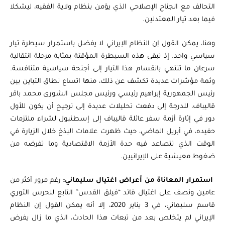
التحالف مع الجناح الإصلاحي الذي يؤمن بنظام ولاية الفقيه، ليشكلا
فيما بعد تيار المعتدلين.
وهنا، يمكن القول إن النظام الإيراني لا يفضل باستمرار سيطرة تيار
سياسي واحد. إذ تبقى هذه السيطرة المؤقتة بمثابة مرحلة انتقالية
سرعان ما تنتهي بانقسام هذا التيار إلى أجنحة سياسية متنافسة.
وثمة مؤشرات عديدة تكشف عن ذلك، منها اتساع نطاق التباين بين
رئيس الجمهورية إبراهيم رئيسي ورئيس مجلس الشورى محمد باقر
قاليباف، للدرجة إلى دفعت تحليلات عديدة إلى ترجيح أن يكون للأول
دور في إثارة أزمة سفر عائلة قاليباف إلى إسطنبول لشراء ملتزمات
حفيده، في أبريل الماضي، حيث ظهرت علامات البذخ خلال الزيارة في
الوقت الذي تتصاعد فيه حدة الأزمة الاقتصادية وما تفرضه من
ضغوط معيشية على الإيرانيين.
استمرار المعاناة من أعراض اغتيال سليماني:
رغم مرور أكثر من
عامين ونصف على اغتيال قائد “فيلق القدس” التابع للحرس الثوري
قاسم سليماني، في 3 يناير 2020، إلا أنه يمكن القول إن النظام
الإيراني لم يتخلص بعد من تبعات هذا الحادث، الذي ما زال يفرض