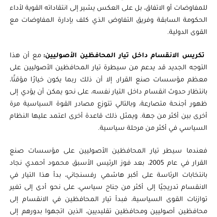
للمفاوضات أو الاتفاق، بل على العكس يشير إلى انتقاداته القوية لأداء
الحكومة السابقة وفريق التفاوض الذي كلف بإدارة المفاوضات مع
القوى الدولية.
تكريس الانقسام داخل تيار المحافظين الأصوليين:
مع أن هذا
التوجه الجديد قد يدعم من سيطرة تيار المحافظين الأصوليين على
معظم مؤسسات صنع القرار، إلا أن ذلك ربما يكون خيارًا مؤقتًا،
بانتظار حدوث انقسام داخل التيار نفسه، على نحو يمكن أن يؤدي إلى
ظهور أجنحة متصارعة، وبالتالي تتوزع مصادر القوة السياسية مرة
أخرى بين أكثر من جهة. ويمثل ذلك قاعدة أخرى اعتمد عليها النظام
السياسي في أكثر من مرحلة سياسية.
فعندما سيطر تيار المحافظين الأصوليين على مؤسسات صنع
القرار في عام 2005، بعد فوز الرئيس الأسبق محمود أحمدي نجاد
بانتخابات الرئاسة على أكبر هاشمي رفسنجاني، بدأ هذا التيار في
الانقسام تدريجيًا إلى أكثر من جناح سياسي، على نحو أدى إلى تغير
توازنات القوى السياسية، فبدأ تيار المحافظين في الانقسام إلى
محافظين أصوليين ومحافظين تقليديين، الذين اتجهوا بدورهم إلى