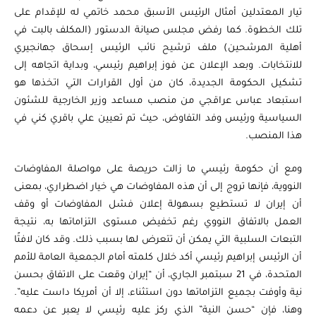
تيار المعتدلين أمثال الرئيس الأسبق محمد خاتمي له للإقدام على
تلك الخطوة. كما رفض مجلس صيانة الدستور (المكلف بالبت في
أهلية المرشحين) ملف ترشيح نائب الرئيس إسحاق جهانجيري
للانتخابات. وبعد الإعلان عن فوز إبراهيم رئيسي، وبداية اتجاهه إلى
تشكيل الحكومة الجديدة، كان من أول القرارات التي اتخذها هو
استبعاد عباس عراقجي من منصب مساعد وزير الخارجية للشئون
السياسية ورئيس وفد التفاوض، حيث تم تعيين علي باقري كني في
هذا المنصب.
ومع أن حكومة رئيسي ما زالت حريصة على مواصلة المفاوضات
النووية، فإنها تروج إلى أن هذه المفاوضات هي خيار اضطراري، بمعنى
أن إيران لا تستطيع بسهولة إعلان فشل المفاوضات أو وقف
العمل بالاتفاق النووي رغم تخفيض مستوى التزاماتها به، نتيجة
التبعات السلبية التي يمكن أن تتعرض لها بسبب ذلك. وقد كان لافتًا
أن الرئيس إبراهيم رئيسي أكد خلال كلمته أمام الجمعية العامة للأمم
المتحدة، في 21 سبتمبر الجاري، أن “إيران وقعت على الاتفاق بحسن
نية وأوفت بجميع التزاماتها دون استثناء، إلا أن أمريكا داست عليه”.
وهنا، فإن “حسن النية” الذي ركز عليه رئيسي لا يعبر عن دعمه