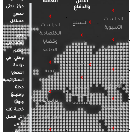
الأمن
العامة
والدفاع
مركز بحثي
مصري
الدراسات
مستقل
التسلح
الدراسات
الآسيوية
تأسس
الاقتصادية
2018.
وقضايا
يعتمد على
الأمن
الدراسات
الطاقة
منظور
السيبراني
الأفريقية
وطني في
التطرف
دراسة
تنمية
القضايا
الدراسات
ومجتمع
الاستراتيجية
الأمريكية
الإرهاب
محليًا
والصراعات
وإقليميًا
دراسات
ودوليًا
المسلحة
الدراسات
الإعلام
خاصة تلك
الأوروبية
والرأي العام
التي تتصل
بالأمن
القومي