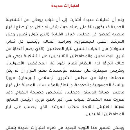
اعتبارات عديدة
رغم أن تحليلات عديدة أشارت إلى أن غياب روحاني عن التشكيلة
الجديدة قد يكون بناءً على رغبته، حيث يتبقى له داخل دوائر صنع القرار
منصبه كعضو في مجلس خبراء القيادة (الذي يتولى تعيين وعزل
المرشد الأعلى للجمهورية، ومراقبة أعماله، ويُنتخب كل ثماني
سنوات) فإن الغياب النسبي لتيار المعتدلين (الذي يضم أقطابًا من
تياري الإصلاحيين والمحافظين التقليديين) عن التشكيلة يوحي بأن
هناك اتجاهًا لدى النظام لتعزيز نفوذ تيار المحافظين الأصوليين،
وتكريس سيطرته على معظم مؤسسات صنع القرار إن لم يكن
مجملها، بداية من مجلس الشورى الإسلامي (البرلمان)، مرورًا
برئاسة الجمهورية والحكومة، وانتهاءً بالمؤسسات المعينة على غرار
مجلس صيانة الدستور ومجلس تشخيص مصلحة النظام. وقد
تعززت هذه التكهنات بغياب علي أكبر ناطق نوري، الرئيس السابق
لهيئة التفتيش التابعة لمكتب المرشد، الذي يحسب على تيار
المحافظين التقليديين.
ويمكن تفسير هذا التوجه الجديد في ضوء اعتبارات عديدة يتمثل