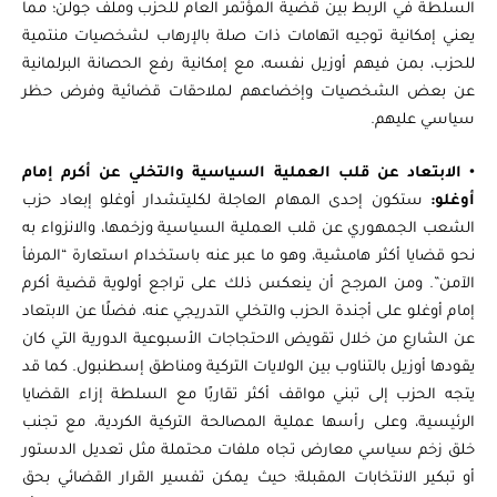
السلطة في الربط بين قضية المؤتمر العام للحزب وملف جولن؛ مما
يعني إمكانية توجيه اتهامات ذات صلة بالإرهاب لشخصيات منتمية
للحزب، بمن فيهم أوزيل نفسه، مع إمكانية رفع الحصانة البرلمانية
عن بعض الشخصيات وإخضاعهم لملاحقات قضائية وفرض حظر
سياسي عليهم.
•
الابتعاد عن قلب العملية السياسية والتخلي عن أكرم إمام
أوغلو:
ستكون إحدى المهام العاجلة لكليتشدار أوغلو إبعاد حزب
الشعب الجمهوري عن قلب العملية السياسية وزخمها، والانزواء به
نحو قضايا أكثر هامشية، وهو ما عبر عنه باستخدام استعارة “المرفأ
الآمن”. ومن المرجح أن ينعكس ذلك على تراجع أولوية قضية أكرم
إمام أوغلو على أجندة الحزب والتخلي التدريجي عنه، فضلًا عن الابتعاد
عن الشارع من خلال تقويض الاحتجاجات الأسبوعية الدورية التي كان
يقودها أوزيل بالتناوب بين الولايات التركية ومناطق إسطنبول. كما قد
يتجه الحزب إلى تبني مواقف أكثر تقاربًا مع السلطة إزاء القضايا
الرئيسية، وعلى رأسها عملية المصالحة التركية الكردية، مع تجنب
خلق زخم سياسي معارض تجاه ملفات محتملة مثل تعديل الدستور
أو تبكير الانتخابات المقبلة؛ حيث يمكن تفسير القرار القضائي بحق