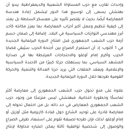
وإحداث تقارب مع حزب المساواة الشعبية والديمقراطية، يبدو أن
بهتشلي يسعى إلى توسيع هذا الدور ليشمل إعادة هندسة
المعارضة أيضًا، بحيث لا يقتصر تأثيره على معسكر السلطة بل يمتد
إلى كيفية تنظيم وعمل أكبر أحزاب المعارضة، بما يعزز مكانته كأحد
أبرز مهندسي التوازنات السياسية في البلاد. إضافة إلى ضمان حسم
أزمة حزب الشعب الجمهوري قبل افتتاح الدورة البرلمانية الجديدة
في 1 أكتوب؛ إذ أن استمرار الصراع بين أجنحة الحزب سيُبقي قضايا
الحزب وأكرم إمام أوغلو والاحتجاجات المرتبطة بها في صدارة
المشهد السياسي، بما يستهلك جزءًا كبيرًا من الأجندة السياسية
والإعلامية، ويعقد الملفات التي يريد حزبا العدالة والتنمية، والحركة
القومية طرحها خلال الدورة البرلمانية الجديدة.
علاوة على منع تحول حزب الشعب الجمهوري إلى معارضة أكثر
تماسكًا وخطورة انتخابية، فبهتشلي ليس منزعجًا من وجود حزب
الشعب الجمهوري كمعارض في حد ذاته، بل من احتمال تحوله إلى
معارضة قادرة على توحيد الشارع حول قيادة كاريزمية مثل أوزيل أو
إمام أوغلو، لذلك فإن طرحه لصيغة تقوم على استبعاد طرفي الصراع
والوصول إلى شخصية توافقية ثالثة يمكن اعتباره محاولة لإنتاج