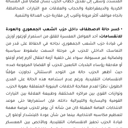
المتشدد، وسعى إلى تعديل خطاب الحزب بشأن قضايا مثل المسألة
الكردية والديمقراطية والحجاب والعلاقات مع التيارات المحافظة،
باتجاه مواقف أكثر مرونة وأقرب إلى مقاربة حزب العدالة والتنمية.
•
كسر حالة الاصطفاف داخل حزب الشعب الجمهوري والعودة
للانقسامات:
أحد العوامل المفسرة للقلق من استمرار أوزغور أوزيل
في قيادة حزب الشعب الجمهوري، نجاحه في الحفاظ على قدر من
التماسك الداخلي للحزب في مرحلة اتسمت بضغوط سياسية
وقضائية غير مسبوقة، سواء على خلفية أزمة اعتقال أكرم إمام أوغلو
أو ملاحقة رؤساء البلديات التابعين للحزب أو القضايا المرفوعة ضده؛
حيث أظهر الحزب حالة من التوحد الاستثنائي تجاوزت مؤقتًا
الانقسامات التقليدية، ورغم عدم استدامه هذه الحالة على المدى
الطويل؛ نظرًا لعدم معالجة الخلافات البنيوية المتعلقة بهوية الحزب،
وتوازنات القوى بين مراكزه المختلفة، وطبيعة العلاقة بين التيارات
القومية واليسارية والليبرالية داخله، فإن استمرارها حتى موعد
الانتخابات العامة المقبلة كان من شأنه أن يوفر للحزب فرصة مهمة
لتعظيم مكاسبه الانتخابية، بينما من شأن عودة كليتشدار أوغلو إلى
قيادة الحزب تحفيز الانقسامات التقليدية، وبالأخص بين المعسكر