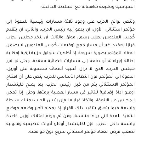
السياسية وطبيعة تفاهماته مع السلطة الحاكمة.
وتنص لوائح الحزب على وجود ثلاثة مسارات رئيسية للدعوة إلى
مؤتمر استثنائي؛ الأول: أن يدعو إليه رئيس الحزب، والثاني: أن يتقدم
خُمس المندوبين بطلب رسمي موثق، والثالث: أن يتخذ مجلس الحزب
قرارًا بعقده، غير أن مسار جمع توقيعات خُمس المندوبين لا يضمن
انعقاد المؤتمر بصورة سريعة؛ إذ أظهرت سوابق حزبية تركية إمكانية
إطالة إجراءاته أو دفعه إلى مسارات قضائية معقدة، وحتى لو قرر
مجلس الحزب، الذي لا تزال أغلبية أعضائه محسوبة على أوزيل،
الدعوة إلى المؤتمر، فإن النظام الأساسي للحزب ينص على أن افتتاح
المؤتمر الاستثنائي يتم من قبل رئيس الحزب، بما يمنح كليتشدار
أوغلو أداة إضافية للتأثير في مسار العملية برمتها، وحتى إذا تمكن
المجلس من الانعقاد واتخاذ قرار ما، فإن رئيس الحزب يمتلك سلطة
واسعة فيما يتعلق بتنفيذ ذلك القرار؛ إذ يمكنه تأخير وضعه موضع
التنفيذ للمدة التي يراها مناسبة. ومن ثم، ورغم امتلاك أوزيل قاعدة
واسعة داخل الحزب، فإن لكليتشدار أوغلو أدوات تنظيمية وقانونية
تصعب فرض انعقاد مؤتمر استثنائي سريع دون موافقته.