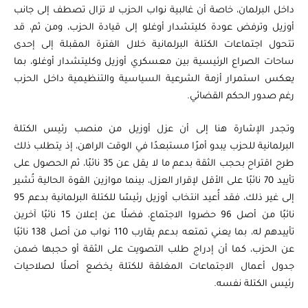
داخل البرلمان، خاصة أن غالبية نواب الحزب لا تزال تصطف إلى جانب
أوزيل وترفض عودة كليتشدار أوغلو إلى قيادة الحزب، ومن ثم، قد
تتحول اجتماعات الكتلة البرلمانية خلال الفترة المقبلة إلى إحدى
ساحات الصراع الرئيسية بين معسكري أوزيل وكليتشدار أوغلو، بما
يعكس استمرار أزمة الشرعية السياسية والتنظيمية داخل الحزب
رغم صدور الحكم القضائي.
وتجدر الإشارة هنا إلى أن عزل أوزيل من منصب رئيس الكتلة
البرلمانية للحزب يبدو أمرًا مستبعدًا في الوقت الراهن، إذ يتطلب ذلك
طرح اقتراح بحجب الثقة بدعم ما لا يقل عن 35 نائبًا، ثم الحصول على
تأييد 70 نائبًا على الأقل لإقرار العزل، بينما موازين القوة الحالية تُشير
إلى غير ذلك، فقد أُعيد انتخاب أوزيل رئيسًا للكتلة البرلمانية بدعم 95
نائبًا من أصل 96 حضروا الاجتماع، فضلًا عن إعلان 15 نائبًا آخرين
تأييدهم له، بما يعني تمتعه بدعم يقارب 110 نواب من أصل 138 نائبًا
عن الحزب، كما أن إدراج طلب التصويت على الثقة أو حجبها ضمن
جدول أعمال الاجتماعات المغلقة للكتلة يخضع أصلًا لصلاحيات
رئيس الكتلة نفسه.