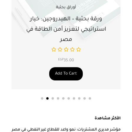
أوراق بحثية
ورقة بحثية – الهيدروجين: خيار
و
استراتيجي لتعزيز أمن الطاقة في
ا
مصر
EGP
35.00
Add To Cart
الأكثر مشاهدة
مؤشر مديري المشتريات: نمو واعد للقطاع غير النفطي في مصر