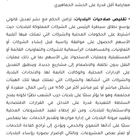
معارضة أقل قدرة على الحشد الجماهيري.
•
تقليص صلاحيات البلديات:
تزامن الحكم مع نشر تعديل قانوني
يوسع نطاق سيطرة الرئيس على الشركات المملوكة للبلديات؛ حيث
اشترط على الحكومات المحلية والشركات التي تمتلك فيها أغلبية
الأسهم الحصول على موافقة رئاسية قبل إنشاء الشركات أو
التعاونيات، والمساهمات الرأسمالية للشركات والتعاونيات القائمة أو
المستقبلية، وعمليات الاستحواذ على الأسهم، بما في ذلك عمليات
النقل بدون تكلفة، والانضمام إلى مشاريع جديدة، وينطبق التعديل
على الإدارات المحلية، والوكالات التابعة لها، والاتحادات البلدية،
والشركات التي أنشأتها، والشركات التي تمتلك فيها تلك الهيئات
بشكل مباشر أو غير مباشر أكثر من 50% من رأس المال، منفردة أو
مجتمعة، وهو ما يؤثر سلبًا على بلديات حزب الشعب نظرًا لكونه يمنح
السلطة التنفيذية قدرة على التدخل في القرارات الاقتصادية
والاستثمارية للبلديات، ومن ثم إبطاء تنفيذ المشروعات المحلية
وتقييد مرونة البلديات في إدارة مواردها وتقديم الخدمات، بما ينعكس
سلبًا على أدائها التنموي والخدمي، ويؤدي إلى تراجع كفاءة الخدمات
أو تعثر بعض المشروعات، وبالتالي الإضرار بصورة رؤساء البلديات