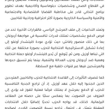
الانتخابات، والتي ضمت اقتصاديين وقانونيين وقضاة سابقين وخبراء
في القطاع الصحي وشخصيات دبلوماسية وأكاديمية بهدف تطوير
برنامج انتخابي قادر على مخاطبة القضايا الاقتصادية والاجتماعية
والأمنية والسياسة الخارجية بصورة أكثر احترافية وجاذبية للناخبين.
وتمتد التداعيات إلى ملف المرشح الرئاسي، فالقرارات الأخيرة تحد من
فرص الدفع بشخصيات تمتلك قدرات تنافسية في مواجهة أردوغان،
بما في ذلك منصور يافاش؛ حيث تؤدي عودة كليتشدار أوغلو إلى
إعادة تشكيل الاستراتيجية الانتخابية للحزب بصورة مختلفة عن تلك
التي تبناها أوزيل، ومن ثم، يُتوقع أن يُدير كليتشدار أوغلو حملة انتخابية
وهمية ضد أردوغان وحزب العدالة والتنمية، بينما يتم تنسيق حدودها
والمرشحين فيها عبر قنوات خلفية مع السلطة.
كما تنصرف التأثيرات إلى القاعدة الانتخابية للحزب والناخبين المترددين
الذين انجذبوا إليه خلال عهد أوزيل، إذ أن تراجع الجدية التنافسية
للحزب أو الدفع بمرشح لا يمتلك فرصًا فعلية للفوز قد يؤدي إلى
العزوف عن التصويت، بما ينعكس سلبًا على حصته من المقاعد
البرلمانية. كذلك، قد يواجه الحزب تحديًا إضافيًا خلال الانتخابات
المقبلة يتمثل في احتمال تراجع نسبة التصويت الكردي لصالحه