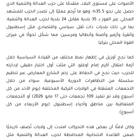
الأصوات على مستوى البلاد، متقدمًا على حزب العدالة والتنمية الذي
حصل على نحو 35.5%، وهو ما تُرجم عمليًا إلى تصدر الحزب للمشهد
المحلي عبر الفوز بـ 35 بلدية مقابل 24 بلدية لحزب العدالة والتنمية،
بما في ذلك بلديات ذات ثقل سياسي واقتصادي مثل إسطنبول
وأنقرة وأزمير وأضنة وأنطاليا ومرسين؛ مما شكّل تحولًا في ميزان
القوة المحلي بتركيا.
كما نجح أوزيل في إظهار نمط مختلف من القيادة السياسية خلال
أزمة اعتقال أكرم إمام أوغلو، التي مثلت أول اختبار حقيقي لإدارته
للحزب؛ حيث نجح في الحفاظ على زخم الشارع المعارض عبر تنظيم
سلسلة من التظاهرات الدورية الأسبوعية، سواء من خلال
التجمعات المتنقلة في الولايات التركية المختلفة (يوم الأحد من كل
أسبوع وقد تم تنفيذ 109 تجمعات حتى 17 مايو 2026) أو التجمعات
المتعاقبة بين مناطق وأحياء إسطنبول (يوم الأربعاء من كل
أسبوع).
وكان لافتًا أن بعض هذه التحركات امتدت إلى ولايات تُصنف تاريخيًا
ضمن القاعدة الانتخابية المحافظة لحزب العدالة والتنمية مثل