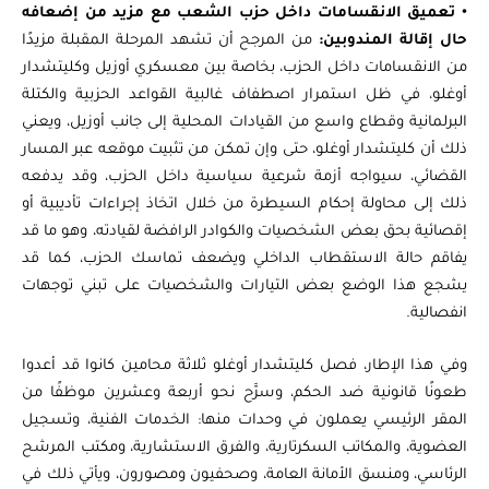
•
تعميق الانقسامات داخل حزب الشعب مع مزيد من إضعافه
حال إقالة المندوبين:
من المرجح أن تشهد المرحلة المقبلة مزيدًا
من الانقسامات داخل الحزب، بخاصة بين معسكري أوزيل وكليتشدار
أوغلو، في ظل استمرار اصطفاف غالبية القواعد الحزبية والكتلة
البرلمانية وقطاع واسع من القيادات المحلية إلى جانب أوزيل، ويعني
ذلك أن كليتشدار أوغلو، حتى وإن تمكن من تثبيت موقعه عبر المسار
القضائي، سيواجه أزمة شرعية سياسية داخل الحزب، وقد يدفعه
ذلك إلى محاولة إحكام السيطرة من خلال اتخاذ إجراءات تأديبية أو
إقصائية بحق بعض الشخصيات والكوادر الرافضة لقيادته، وهو ما قد
يفاقم حالة الاستقطاب الداخلي ويضعف تماسك الحزب، كما قد
يشجع هذا الوضع بعض التيارات والشخصيات على تبني توجهات
انفصالية.
وفي هذا الإطار، فصل كليتشدار أوغلو ثلاثة محامين كانوا قد أعدوا
طعونًا قانونية ضد الحكم، وسرَّح نحو أربعة وعشرين موظفًا من
المقر الرئيسي يعملون في وحدات منها: الخدمات الفنية، وتسجيل
العضوية، والمكاتب السكرتارية، والفرق الاستشارية، ومكتب المرشح
الرئاسي، ومنسق الأمانة العامة، وصحفيون ومصورون، ويأتي ذلك في