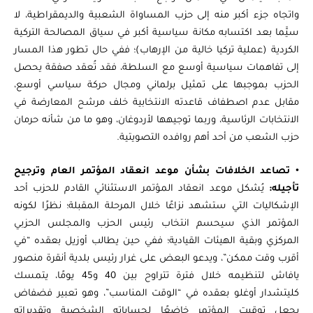
واتجاه جزء أكبر منه إلى حزب المساواة الشعبية والديمقراطية، لا
سيَّما بعد اكتسابه مكانة سياسية أكبر في سياق المصالحة التركية
الكردية (عملية تركيا خالية من الإرهاب)؛ ففي حال تطور هذا المسار
إلى تفاهمات سياسية أوسع مع السلطة، فقد تُعقد صفقة يحصل
الحزب بموجبها على تمثيل برلماني ومجال حركة سياسي أوسع،
مقابل عدم اصطفاف قاعدته الانتخابية خلف مرشح المعارضة في
الانتخابات الرئاسية، وربما توجيهها لأردوغان، وهو ما من شأنه حرمان
حزب الشعب من أحد أهم روافده التصويتية.
•
تصاعد الخلافات بشأن موعد انعقاد المؤتمر العام وترجيح
تأجيله:
يُشكل موعد انعقاد المؤتمر الاستثنائي القادم للحزب أحد
الإشكاليات التي ستشهد نزاعًا خلال المرحلة المقبلة؛ نظرًا لكونه
المؤتمر الذي سيحسم انتخاب رئيس الحزب والمجلس الحزبي
المركزي وبقية الهيئات القيادية؛ ففي حين يطالب أوزيل بعقده “في
أقرب وقت ممكن”، ويدعو البعض على غرار رئيس بلدية أنقرة منصور
يافاش لتنظيمه خلال فترة تتراوح بين 40 و45 يومًا، يتمسك
كليتشدار أوغلو بعقده في “الوقت المناسب”، وهو تعبير فضفاض
يجعل توقيت المؤتمر خاضعًا لحساباته الشخصية وتقديراته