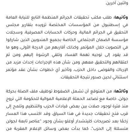
واثنين آخرين.
وثانيها:
طلب مكتب تحقيقات الجرائم المنظمة التابع للنيابة العامة
في إسطنبول من المؤسسات المختصة تزويده بتقارير مجلس
التحقيق في الجرائم المالية، وحركات الحسابات المصرفية، وسجلات
مؤسسة الضمان الاجتماعي الخاصة بجميع المندوبين الذين شاركوا
في التصويت خلال المؤتمر، وكذلك أقاربهم من الدرجة الأولى، وهو ما
قد يقود إلى توجيه تهمة الفساد وتلقي الرشوة إليهم، ومن ثم
اعتقالهم والتحقيق معهم، ومن شأن هذه الإجراءات إحداث مزيد من
الإرباك والفوضى داخل الحزب، وتأخير أي خطوات بشأن عقد مؤتمر
استثنائي لحين صدور نتيجة التحقيقات.
وثالثها:
من المتوقع أن تشمل الضغوط توظيف ملف الصلة بحركة
جولن، خاصة مع تصاعد الحملة الإعلامية الموالية للحكومة التي تروج
منذ فترة لوجود صلات بين بعض قيادات الحزب والتنظيم، وتلمح إلى
قرب فتح تحقيقات جديدة في هذا السياق، وقد اكتسب هذا المسار
زخمًا بعد تصريحات كليتشدار أوغلو بشأن وجود “عناصر تابعة لجولن
متسللة إلى الحزب”، كما بدأت بعض وسائل الإعلام المقربة من