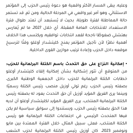
وعليه، يبقى المسار الأكثر واقعية هو دعوة رئيس الحزب إلى المؤتمر
الاستثنائي، وهو أمر غير واقعي في المرحلة الحالية، ومن ثم، قد تستمر
حالة المماطلة لفترة طويلة، بحيث لا يُستبعد أن تمتد طوال فترة
الاستعداد للانتخابات العامة المقبلة، أي خلال 2027، ما لم يُمارس
بهتشلي ضغوطًا ناجحة لقعد انتخابات توافقيه، ويكتسب هذا الخلاف
أهمية نظرًا لأن تأجيل المؤتمر يمنح كليتشدار أوغلو وقتًا لترسيخ
موقعه داخل الحزب وإعادة ترتيب موازين القوى الداخلية.
•
إمكانية النزاع على حق التحدث باسم الكتلة البرلمانية للحزب:
من المتوقع أن تثور إشكالية بشأن إمكانية إلقاء كليتشدار أوغلو
خطابات الكتلة البرلمانية للحزب داخل الجمعية الوطنية الكبرى،
بصفته رئيس الحزب رغم تولي أوزيل منصب رئيس الكتلة رسميًا؛
وبينما يرى الفريق المؤيد أوزيل أن حق التحدث يعود له بصفته رئيس
الكتلة البرلمانية المنتخب، يرى الفريق المؤيد لكليتشدار أوغلو أن لديه
هذا الحق بصفته رئيس الحزب، ويستندوا إلى سوابق سياسية لم يكن
فيها المتحدث الرئيسي في اجتماعات الكتلة البرلمانية هو رئيس
الكتلة المنتخب، فعلى سبيل المثال، خلال الفترة الممتدة بين مايو
ونوفمبر 2023، كان أوزيل رئيس الكتلة البرلمانية لحزب الشعب