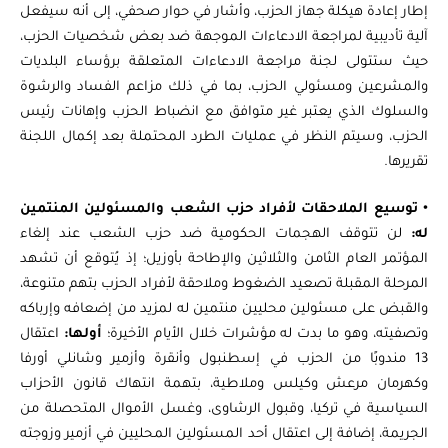
إطار إعادة هيكلة جهاز الحزب، وأشار في حوار صحفي، إلى أنه سيفعل
آلية تأديبية لمراجعة الادعاءات الموجهة ضد بعض شخصيات الحزب،
حيث ستتولى لجنة مراجعة الادعاءات المتعلقة برؤساء البلديات
والمشرعين ومسئولي الحزب، بما في ذلك مزاعم الفساد والرشوة
والسلوك الذي يعتبر غير متوافق مع انضباط الحزب وإهانات رئيس
الحزب، وسيتم النظر في عمليات الطرد المحتملة بعد إكمال اللجنة
تقريرها.
•
توسيع الملاحقات لأفراد حزب الشعب والمسئولين المنتمين
له:
لن تتوقف الهجمات الحكومية ضد حزب الشعب عند إلغاء
المؤتمر العام الثامن والثلاثين والإطاحة بأوزيل؛ إذ يُتوقع أن تشهد
المرحلة المقبلة تصعيد الضغوط وملاحقة لأفراد الحزب بتهم متنوعة،
والقبض على مسئولين محليين منتمين له لمزيد من إضعافه وإرباكه
وتصفيته، وهو ما بدت له مؤشرات خلال الأيام الأخيرة؛
أولها:
اعتقال
13 مندوبًا من الحزب في إسطنبول وأنقرة وأزمير وشانلي أورفا
وكهرمان مرعش وكيلس وملاطية، بتهمة انتهاك قانون الأحزاب
السياسية في تركيا، وقبول الرشاوى، وغسل الأموال المتحصلة من
الجريمة، إضافة إلى اعتقال أحد المسئولين المحليين في أزمير وزوجته