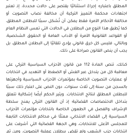
المطلق باعتباره إجراءً استثنائيًا يقتصر على حالات محددة، إذ تعتبر
اجتهادات محكمة التمييز التركية أن مخالفة نصاب التصويت أو
مخالفة الأحكام الآمرة فقط يمكن أن تُشكل سببًا للبطلان المطلق،
كما يُطبق هذا النوع من البطلان في الحالات التي تمس النظام العام
أو القواعد القانونية الآمرة أو الآداب العامة أو الحقوق الشخصية،
وبالتالي، فليس كل خرق قانوني يؤدي تلقائيًا إلى البطلان المطلق، بل
يجب أن ينص القانون صراحة على ذلك.
كذلك، تنص المادة 112 من قانون الأحزاب السياسية التركي على
معاقبة كل من يتدخل عبر الغش أو الضغط أو التهديد في انتخابات
أو عمليات التصويت الخاصة بمؤتمرات الأحزاب السياسية وأجهزتها
بالسجن من سنة إلى ثلاث سنوات، دون النص على اعتبار ذلك سببًا
للبطلان المطلق لنتائج الانتخابات. ويثير الحكم أيضًا إشكالية تتعلق
بتداخل الاختصاصات القضائية؛ إذ أن القانون التركي يمنح سلطة
الإشراف والفصل في الطعون الخاصة بانتخابات مؤتمرات الأحزاب
السياسية إلى القضاء الانتخابي، ممثلًا في محاكم الانتخابات التابعة
للمجلس الأعلى للانتخابات، وهي الجهة القضائية التي أشرفت على
انتخابات حزب الشعب ولم تقض ببطلان عملية التصويت، ومن ثم،