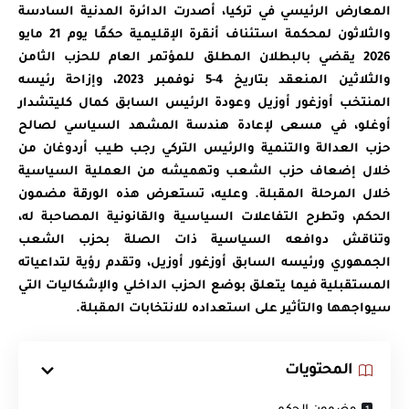
المعارض الرئيسي في تركيا، أصدرت الدائرة المدنية السادسة
والثلاثون لمحكمة استئناف أنقرة الإقليمية حكمًا يوم 21 مايو
2026 يقضي بالبطلان المطلق للمؤتمر العام للحزب الثامن
والثلاثين المنعقد بتاريخ 4-5 نوفمبر 2023، وإزاحة رئيسه
المنتخب أوزغور أوزيل وعودة الرئيس السابق كمال كليتشدار
أوغلو، في مسعى لإعادة هندسة المشهد السياسي لصالح
حزب العدالة والتنمية والرئيس التركي رجب طيب أردوغان من
خلال إضعاف حزب الشعب وتهميشه من العملية السياسية
خلال المرحلة المقبلة. وعليه، تستعرض هذه الورقة مضمون
الحكم، وتطرح التفاعلات السياسية والقانونية المصاحبة له،
وتناقش دوافعه السياسية ذات الصلة بحزب الشعب
الجمهوري ورئيسه السابق أوزغور أوزيل، وتقدم رؤية لتداعياته
المستقبلية فيما يتعلق بوضع الحزب الداخلي والإشكاليات التي
سيواجهها والتأثير على استعداده للانتخابات المقبلة.
المحتويات