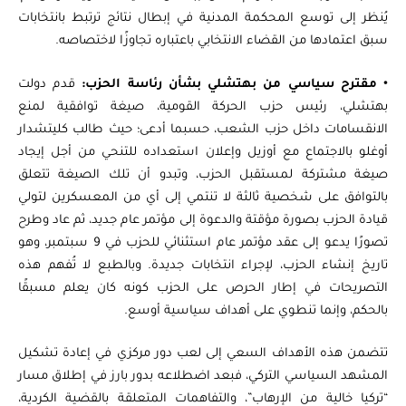
يُنظر إلى توسع المحكمة المدنية في إبطال نتائج ترتبط بانتخابات
سبق اعتمادها من القضاء الانتخابي باعتباره تجاوزًا لاختصاصه.
•
مقترح سياسي من بهتشلي بشأن رئاسة الحزب:
قدم دولت
بهتشلي، رئيس حزب الحركة القومية، صيغة توافقية لمنع
الانقسامات داخل حزب الشعب، حسبما أدعى؛ حيث طالب كليتشدار
أوغلو بالاجتماع مع أوزيل وإعلان استعداده للتنحي من أجل إيجاد
صيغة مشتركة لمستقبل الحزب، وتبدو أن تلك الصيغة تتعلق
بالتوافق على شخصية ثالثة لا تنتمي إلى أي من المعسكرين لتولي
قيادة الحزب بصورة مؤقتة والدعوة إلى مؤتمر عام جديد، ثم عاد وطرح
تصورًا يدعو إلى عقد مؤتمر عام استثنائي للحزب في 9 سبتمبر، وهو
تاريخ إنشاء الحزب، لإجراء انتخابات جديدة. وبالطبع لا تُفهم هذه
التصريحات في إطار الحرص على الحزب كونه كان يعلم مسبقًا
بالحكم، وإنما تنطوي على أهداف سياسية أوسع.
تتضمن هذه الأهداف السعي إلى لعب دور مركزي في إعادة تشكيل
المشهد السياسي التركي، فبعد اضطلاعه بدور بارز في إطلاق مسار
“تركيا خالية من الإرهاب”، والتفاهمات المتعلقة بالقضية الكردية،