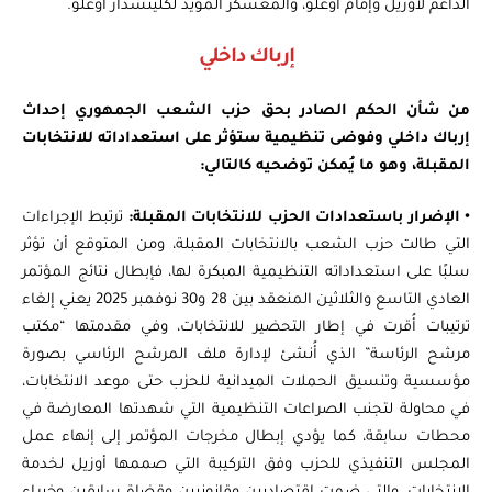
الداعم لأوزيل وإمام أوغلو، والمعسكر المؤيد لكليتشدار أوغلو.
إرباك داخلي
من شأن الحكم الصادر بحق حزب الشعب الجمهوري إحداث
إرباك داخلي وفوضى تنظيمية ستؤثر على استعداداته للانتخابات
المقبلة، وهو ما يُمكن توضحيه كالتالي:
•
الإضرار باستعدادات الحزب للانتخابات المقبلة:
ترتبط الإجراءات
التي طالت حزب الشعب بالانتخابات المقبلة، ومن المتوقع أن تؤثر
سلبًا على استعداداته التنظيمية المبكرة لها، فإبطال نتائج المؤتمر
العادي التاسع والثلاثين المنعقد بين 28 و30 نوفمبر 2025 يعني إلغاء
ترتيبات أُقرت في إطار التحضير للانتخابات، وفي مقدمتها “مكتب
مرشح الرئاسة” الذي أُنشئ لإدارة ملف المرشح الرئاسي بصورة
مؤسسية وتنسيق الحملات الميدانية للحزب حتى موعد الانتخابات،
في محاولة لتجنب الصراعات التنظيمية التي شهدتها المعارضة في
محطات سابقة، كما يؤدي إبطال مخرجات المؤتمر إلى إنهاء عمل
المجلس التنفيذي للحزب وفق التركيبة التي صممها أوزيل لخدمة