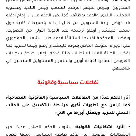
مؤتمر 4-5 نوفمبر 2025 مقابل خدمات، شملت تقديم أموال لبعض
المندوبين، وعرض عليهم الترشح لمنصب رئيس البلدية وعضوية
المجلس البلدي، والوعد بوظائف، كما نص الحكم على أن إمام أوغلو
قد قوّض إرادة المندوبين من خلال الإدلاء بتصريحات كاذبة حول
سحب كليتشدار أوغلو ترشحه بعد الجولة الأولى من التصويت.
ورفضت المحكمة نفسها استئنافًا قدمه حزب الشعب الجمهوري
على الإجراء المؤقت الخاص بعودة كليتشدار أوغلو رئيسًا للحزب، كما
رفضت الهيئة العليا للانتخابات طلبًا قدمه بإعلان صحة شهادات
التفويض الصادرة لقيادة أوزيل واستمرار المسئولين المنتخبين في
مناصبهم.
تفاعلات سياسية وقانونية
أثار الحكم عددًا من التفاعلات السياسية والقانونية المصاحبة،
كما تزامن مع تطورات أخرى مرتبطة بالتضييق على الجانب
المحلي للحزب، ويتمثل أبرزها في الآتي:
•
إثارة إشكاليات قانونية:
يشوب الحكم الصادر عديدًا من
الإشكاليات القانونية التي تؤكد طابعه السياسي، ومنها قضاء