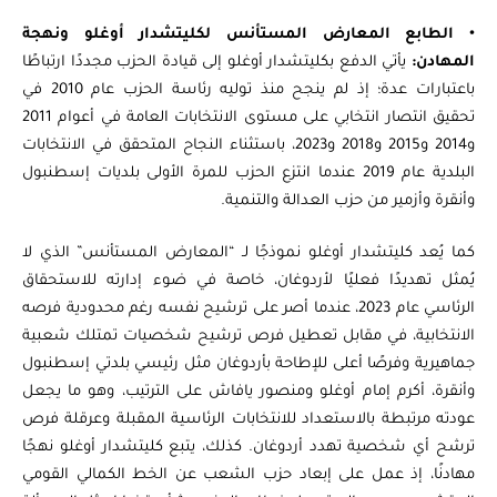
•
الطابع المعارض المستأنس لكليتشدار أوغلو ونهجة
المهادن:
يأتي الدفع بكليتشدار أوغلو إلى قيادة الحزب مجددًا ارتباطًا
باعتبارات عدة؛ إذ لم ينجح منذ توليه رئاسة الحزب عام 2010 في
تحقيق انتصار انتخابي على مستوى الانتخابات العامة في أعوام 2011
و2014 و2015 و2018 و2023، باستثناء النجاح المتحقق في الانتخابات
البلدية عام 2019 عندما انتزع الحزب للمرة الأولى بلديات إسطنبول
وأنقرة وأزمير من حزب العدالة والتنمية.
كما يُعد كليتشدار أوغلو نموذجًا لـ “المعارض المستأنس” الذي لا
يُمثل تهديدًا فعليًا لأردوغان، خاصة في ضوء إدارته للاستحقاق
الرئاسي عام 2023، عندما أصر على ترشيح نفسه رغم محدودية فرصه
الانتخابية، في مقابل تعطيل فرص ترشيح شخصيات تمتلك شعبية
جماهيرية وفرصًا أعلى للإطاحة بأردوغان مثل رئيسي بلدتي إسطنبول
وأنقرة، أكرم إمام أوغلو ومنصور يافاش على الترتيب، وهو ما يجعل
عودته مرتبطة بالاستعداد للانتخابات الرئاسية المقبلة وعرقلة فرص
ترشح أي شخصية تهدد أردوغان.
كذلك، يتبع كليتشدار أوغلو نهجًا
مهادنًا، إذ عمل على إبعاد حزب الشعب عن الخط الكمالي القومي