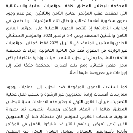
المحكمة بالبطلان المطلق لكافة المؤتمرات العادية والاستثنائية
التي انعقدت عقب المؤتمر العادي الثامن والثلاثين، رغم عدم وجود
دعوى منظورة أمامها تطالب بإبطال تلك المؤتمرات أو الطعن في
إجراءات انتخاباتها؛ إذ تقتصر الدعوى الأصلية على المؤتمر العادي
الثامن والثلاثين المنعقد يومي 4-5 نوفمبر 2023، والمؤتمر الاستثنائي
الحادي والعشرين المنعقد في 6 أبريل 2025 فقط، كما أن المؤتمرات
غير الواردة في الدعوى تُعد، من الناحية القانونية، إجراءات مستقلة
قائمة بذاتها، بما يعني أن لحزب الشعب هيئات وإدارة منتخبة لم تكن
محل طعن قضائي، ومع ذلك أصدرت المحكمة حكمًا امتد إلى
إجراءات غير معروضة عليها أصلًا.
كما استندت الدعوى المرفوعة ضد الحزب إلى ادعاءات بوجود
ممارسات أفسدت إرادة المندوبين عبر الرشوة والتلاعب خلال عملية
التصويت، غير أن القانون التركي لا يعتبر هذه الادعاءات سببًا للبطلان
المطلق طالما أن انعقاد المؤتمر وعملية التصويت تما بصورة
قانونية، فالنصاب القانوني للمؤتمر كان متحققًا، كما أن المندوبين
الذين يُدعى تعرض إرادتهم للتأثير قد شاركوا بالفعل في المؤتمر
وأدلوا بأصواتهم. بالمقابل، يتعامل القانون التركي مع البطلان