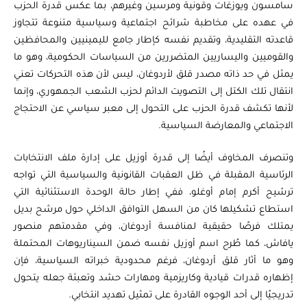
سامسون ويوزغات وقونية ومرسين وغيرهم، بما عكس قدرة الحزب
في عهده على مخاطبة شرائح اجتماعية وسياسية متنوعة تتجاوز
قاعدته التقليدية، وتقديم نفسه كإطار جامع لليمينيين والمحافظين
والقوميين واليساريين المتضررين من السياسات الحكومية، وهو ما
يمثل في حد ذاته مصدر قلق لأردوغان، ليس لأن هذه التحركات تعني
انتقال تلك الكتل إلى التصويت الدائم لحزب الشعب الجمهوري، وإنما
لأنها تكشف قدرة الحزب على التحول إلى معبر سياسي عن الاحتجاج
الاجتماعي والمعارضة السياسية.
وتنصرف المخاوف أيضًا إلى قدرة أوزيل على إدارة ملف الانتخابات
الرئاسية المقبلة في ظل العقبات القانونية والسياسية التي تواجه
ترشيح أكرم إمام أوغلو، ففي إطار حالة الوحدة الاستثنائية التي
استطاع تشكيلها كان من السهل التوافق الداخلي حول مرشح بديل
يمتلك فرصًا حقيقية لمنافسة أردوغان، وفي مقدمتهم منصور
يافاش، كما طُرح اسم أوزيل نفسه ضمن السيناريوهات المحتملة
وهو ما أثار قلق أردوغان، فرغم محدودية خبراته السياسية، فإن
إظهاره قدرات قيادية وكاريزمية ومهارات حشد وتعبئة جعله يتحول
تدريجيًا إلى أحد الوجوه القادرة على تمثيل تهديد انتخابي.