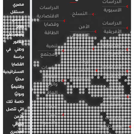
الدراسات
مصري
الدراسات
الآسيوية
مستقل
التسلح
الاقتصادية
تأسس
الدراسات
وقضايا
الأمن
2018.
الأفريقية
الطاقة
يعتمد على
السيبراني
منظور
الدراسات
تنمية
التطرف
وطني في
الأمريكية
ومجتمع
دراسة
الإرهاب
القضايا
الدراسات
دراسات
والصراعات
الاستراتيجية
الأوروبية
الإعلام
المسلحة
محليًا
والرأي
وإقليميًا
الدراسات
العام
ودوليًا
العربية
خاصة تلك
والإقليمية
قضايا
التي تتصل
المرأة
بالأمن
الدراسات
والأسرة
القومي
الفلسطينية
المصري