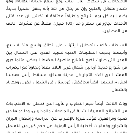
الاحتجاجات فى شهرها الثانى بدأت برفع شعار «بداية النهاية»؛ وهو
شعار متفائل بالطبع وإن لم يخلُ من ثقة بأنه يحقق متغيراً جديداً،
يضم إليه كل يوم شرائح وأطيافاً مختلفة لا تخشى أن عدد قتلى
الأحداث تجاوز فى شهر واحد (100 قتيل)، فضلاً عن عشرات الآلاف
من المصابين.
السلطات قامت بتعطيل الإنترنت على نطاق واسع منذ أسابيع،
وأتبعتها بحجب التطبيقات الذكية لتقييد القدرة على الاتصال بين
المدن التى صارت تخرج للشارع مناصرة لبعضها البعض، مثلما جرى
فى شوارع مدينة أردابيل شمال غربى البلاد، دعماً وتجاوباً مع الإضراب
الممتد الذى نفذه التجار فى مدينة «سقز» مسقط رأس «مهسا
أمينى»، ليشمل أيضاً محافظتى كردستان فى الشمال الغربى ومهاباد
بالشمال.
وبات اللافت أيضاً حجم التجاوب والتأييد الذى تحظى به الاحتجاجات
من الشرائح العمرية الشابة فى الجامعات والمدارس، وما دونها من
صبية ومراهقين، هؤلاء عبروا بالإضراب عن الدراسة وإشعال النيران
بالشوارع وفعاليات أغطية الرأس الرمزية، عن حجم كبير من التململ