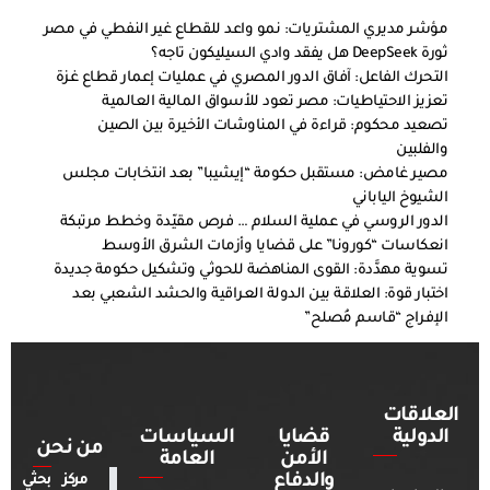
مؤشر مديري المشتريات: نمو واعد للقطاع غير النفطي في مصر
ثورة DeepSeek هل يفقد وادي السيليكون تاجه؟
التحرك الفاعل: آفاق الدور المصري في عمليات إعمار قطاع غزة
تعزيز الاحتياطيات: مصر تعود للأسواق المالية العالمية
تصعيد محكوم: قراءة في المناوشات الأخيرة بين الصين
والفلبين
مصير غامض: مستقبل حكومة “إيشيبا” بعد انتخابات مجلس
الشيوخ الياباني
الدور الروسي في عملية السلام … فرص مقيّدة وخطط مرتبكة
انعكاسات “كورونا” على قضايا وأزمات الشرق الأوسط
تسوية مهدَّدة: القوى المناهضة للحوثي وتشكيل حكومة جديدة
اختبار قوة: العلاقة بين الدولة العراقية والحشد الشعبي بعد
الإفراج “قاسم مُصلح”
العلاقات
الدولية
قضايا
السياسات
من نحن
الأمن
العامة
والدفاع
مركز بحثي