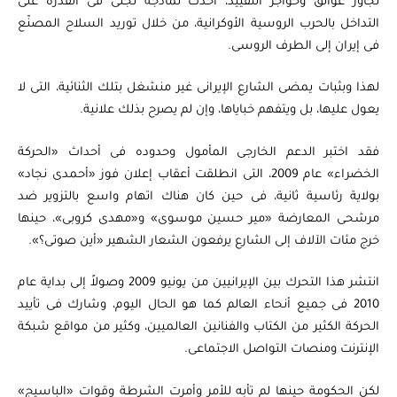
تجاوز عوائق وحواجز التقييد، أحدث نماذجه تجلى فى القدرة على
التداخل بالحرب الروسية الأوكرانية، من خلال توريد السلاح المصنّع
فى إيران إلى الطرف الروسى.
لهذا وبثبات يمضى الشارع الإيرانى غير منشغل بتلك الثنائية، التى لا
يعول عليها، بل ويتفهم خباياها، وإن لم يصرح بذلك علانية.
فقد اختبر الدعم الخارجى المأمول وحدوده فى أحداث «الحركة
الخضراء» عام 2009، التى انطلقت أعقاب إعلان فوز «أحمدى نجاد»
بولاية رئاسية ثانية، فى حين كان هناك اتهام واسع بالتزوير ضد
مرشحى المعارضة «مير حسين موسوى» و«مهدى كروبى»، حينها
خرج مئات الآلاف إلى الشارع يرفعون الشعار الشهير «أين صوتى؟».
انتشر هذا التحرك بين الإيرانيين من يونيو 2009 وصولاً إلى بداية عام
2010 فى جميع أنحاء العالم كما هو الحال اليوم، وشارك فى تأييد
الحركة الكثير من الكتاب والفنانين العالميين، وكثير من مواقع شبكة
الإنترنت ومنصات التواصل الاجتماعى.
لكن الحكومة حينها لم تأبه للأمر وأمرت الشرطة وقوات «الباسيج»