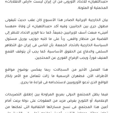
«عبداللهيان» للاتحاد الأوروبى من أن إيران ليست «أرض الانقلابات»
المخملية أو الملونة.
بيان الخارجية الإيرانية الصادر هذا الأسبوع كان عقب حديث تليفونى
مطول جرى بين الجانبين؛ وفيه أكد «عبداللهيان» أن وفاة «مهسا
أمينى» مبعث أسف للإيرانيين جميعاً، كما دعا الوزير الاتحاد للنظر إلى
القضية من منظار واقعى، رداً على ما كتبه جوزيب بوريل مسئول
السياسة الخارجية بالاتحاد الجمعة، بأن للناس فى إيران حق التظاهر
السلمى والدفاع عن الحقوق الأساسية، كما يجب أن يتوقف القمع
العنيف فوراً، ويجب الإفراج الفورى عن المحتجين.
هذا الفصل الأخير من السجالات؛ ربما يعكس بوضوح مواقع
الأطراف الآن، فطهران الرسمية ما زالت تتعامل مع الأمر بإنكار
للواقع الذى تدعو الأوروبيين لاستخدامه فى قراءة ما يجرى.
فيما يظل المجتمع الدولى بمربع المراوحة بين إطلاق التصريحات
الإعلامية، أو التلويح بفرض مزيد من العقوبات على دولة برعت أمام
أعين هذا المجتمع، فى نسج مساراتها الالتفافية التى تمكنها من