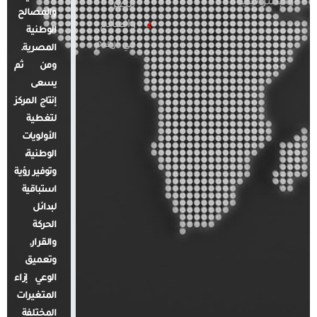
والإسرائيلية
مصر
والمصالح
والعالم
الوطنية
في أرقام
المصرية.
ومن ثم
يسعى
إنتاج المركز
لتغطية
الأولويات
الوطنية،
وتوفير رؤية
استباقية
لبدائل
الحركة
والقرار.
وتعميق
الوعي إزاء
المتغيرات
المختلفة