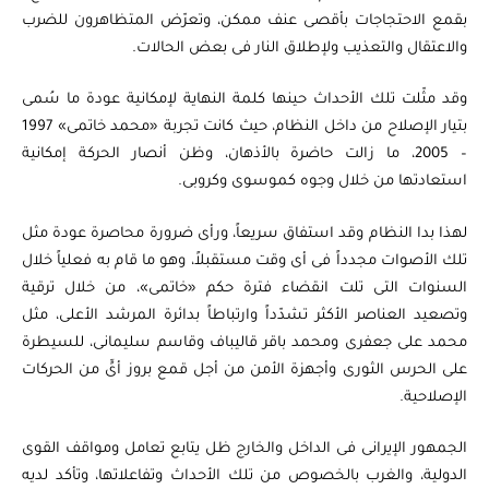
بقمع الاحتجاجات بأقصى عنف ممكن، وتعرّض المتظاهرون للضرب
والاعتقال والتعذيب ولإطلاق النار فى بعض الحالات.
وقد مثّلت تلك الأحداث حينها كلمة النهاية لإمكانية عودة ما سُمى
بتيار الإصلاح من داخل النظام، حيث كانت تجربة «محمد خاتمى» 1997
– 2005، ما زالت حاضرة بالأذهان، وظن أنصار الحركة إمكانية
استعادتها من خلال وجوه كموسوى وكروبى.
لهذا بدا النظام وقد استفاق سريعاً، ورأى ضرورة محاصرة عودة مثل
تلك الأصوات مجدداً فى أى وقت مستقبلاً، وهو ما قام به فعلياً خلال
السنوات التى تلت انقضاء فترة حكم «خاتمى»، من خلال ترقية
وتصعيد العناصر الأكثر تشدّداً وارتباطاً بدائرة المرشد الأعلى، مثل
محمد على جعفرى ومحمد باقر قاليباف وقاسم سليمانى، للسيطرة
على الحرس الثورى وأجهزة الأمن من أجل قمع بروز أىٍّ من الحركات
الإصلاحية.
الجمهور الإيرانى فى الداخل والخارج ظل يتابع تعامل ومواقف القوى
الدولية، والغرب بالخصوص من تلك الأحداث وتفاعلاتها، وتأكد لديه