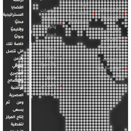
دراسة
الإرهاب
القضايا
الدراسات
دراسات
والصراعات
الاستراتيجية
الأوروبية
الإعلام
المسلحة
محليًا
والرأي
وإقليميًا
الدراسات
العام
ودوليًا
العربية
خاصة تلك
والإقليمية
قضايا
التي تتصل
المرأة
بالأمن
الدراسات
والأسرة
القومي
الفلسطينية
المصري
والإسرائيلية
مصر
والمصالح
والعالم
الوطنية
في أرقام
المصرية.
ومن ثم
يسعى
إنتاج المركز
لتغطية