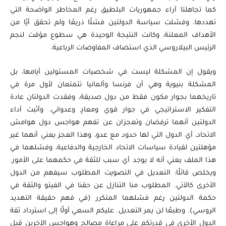
كما تجاهلتا آراء جمهوريات البلطيق رغم المخاطر الواضحة التي
تهددها، وفشلت سياسة الدولتين فشلًا ذريعًا ولم تحقق أيًا من
الأهداف المعلنة، وكانت النتيجة الوحيدة هي سطوع مؤقت لنجم
الرئيس البيلاروسي الذي استضاف المفاوضات الرباعية.
ويقول إن المشكلة ليست في شخصيات المسئولين أيامها، بل
المشكلة بنيوية وهي أن فرنسا وألمانيا تتمتعان لأول مرة في
تاريخهما بجوار مكون فقط من دول صديقة، وفقدت الدولتان عادة
التفكير الاستراتيجي في جوار قوي ومعادٍ وعدواني. وأثبت أداء
الدولتين أنهما ترفضان وتعجزان عن تفهم هواجس دول هوامش
الاتحاد، أي الدول التي لها حدود مع عدو، وهذا العجز يعني أنهما غير
مؤهلتين لقيادة سياسات الاتحاد الخارجية والدفاعية، وفشلهما في
هذا الملف يعني أنه لا يوجد أي سبب للثقة في حكمهما على الأمور.
ويخلص قائلًا: التعديل في التصويت المطلوب سيفهم من الدول
الأخرى كالآتي. المطلوب منا التنازل عن حقنا في الفيتو والثقة في
حكمة الدولتين رغم فشلهما المتكرر (في فهم حقيقة التهديد
الروسي). وطبعًا لن يمر التعديل. عليكم السعي أولًا إلى استرداد ثقة
الدول الأخرى في قدرتكم على مراعاة مصالح وهواجس الآخرين قبل