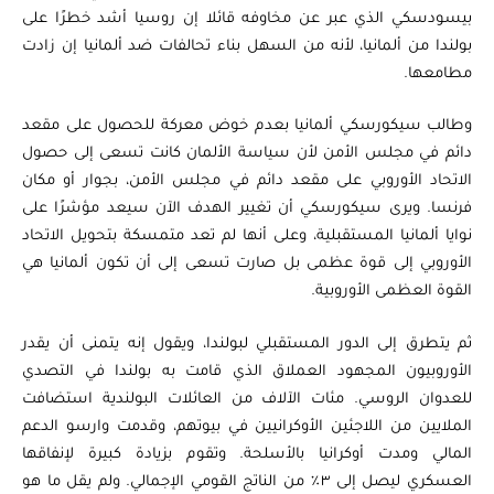
بيسودسكي الذي عبر عن مخاوفه قائلا إن روسيا أشد خطرًا على
بولندا من ألمانيا، لأنه من السهل بناء تحالفات ضد ألمانيا إن زادت
مطامعها.
وطالب سيكورسكي ألمانيا بعدم خوض معركة للحصول على مقعد
دائم في مجلس الأمن لأن سياسة الألمان كانت تسعى إلى حصول
الاتحاد الأوروبي على مقعد دائم في مجلس الأمن، بجوار أو مكان
فرنسا. ويرى سيكورسكي أن تغيير الهدف الآن سيعد مؤشرًا على
نوايا ألمانيا المستقبلية، وعلى أنها لم تعد متمسكة بتحويل الاتحاد
الأوروبي إلى قوة عظمى بل صارت تسعى إلى أن تكون ألمانيا هي
القوة العظمى الأوروبية.
ثم يتطرق إلى الدور المستقبلي لبولندا، ويقول إنه يتمنى أن يقدر
الأوروبيون المجهود العملاق الذي قامت به بولندا في التصدي
للعدوان الروسي. مئات الآلاف من العائلات البولندية استضافت
الملايين من اللاجئين الأوكرانيين في بيوتهم، وقدمت وارسو الدعم
المالي ومدت أوكرانيا بالأسلحة. وتقوم بزيادة كبيرة لإنفاقها
العسكري ليصل إلى ٣٪ من الناتج القومي الإجمالي. ولم يقل ما هو