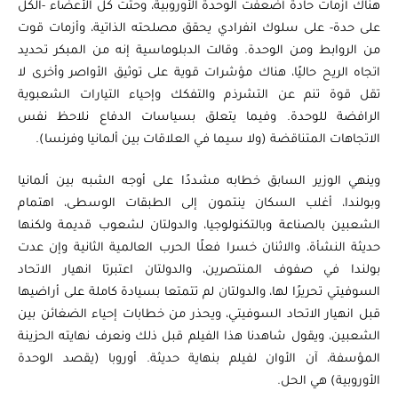
هناك أزمات حادة أضعفت الوحدة الأوروبية، وحثت كل الأعضاء -الكل
على حدة- على سلوك انفرادي يحقق مصلحته الذاتية، وأزمات قوت
من الروابط ومن الوحدة. وقالت الدبلوماسية إنه من المبكر تحديد
اتجاه الريح حاليًا، هناك مؤشرات قوية على توثيق الأواصر وأخرى لا
تقل قوة تنم عن التشرذم والتفكك وإحياء التيارات الشعبوية
الرافضة للوحدة. وفيما يتعلق بسياسات الدفاع نلاحظ نفس
الاتجاهات المتناقضة (ولا سيما في العلاقات بين ألمانيا وفرنسا).
وينهي الوزير السابق خطابه مشددًا على أوجه الشبه بين ألمانيا
وبولندا، أغلب السكان ينتمون إلى الطبقات الوسطى، اهتمام
الشعبين بالصناعة وبالتكنولوجيا، والدولتان لشعوب قديمة ولكنها
حديثة النشأة، والاثنان خسرا فعلًا الحرب العالمية الثانية وإن عدت
بولندا في صفوف المنتصرين، والدولتان اعتبرتا انهيار الاتحاد
السوفيتي تحريرًا لها، والدولتان لم تتمتعا بسيادة كاملة على أراضيها
قبل انهيار الاتحاد السوفيتي، ويحذر من خطابات إحياء الضغائن بين
الشعبين، ويقول شاهدنا هذا الفيلم قبل ذلك ونعرف نهايته الحزينة
المؤسفة، آن الأوان لفيلم بنهاية حديثة. أوروبا (يقصد الوحدة
الأوروبية) هي الحل.