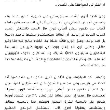
أن نفكر في الموافقة على التعديل.
ومن ناحية أخرى، يُشدد سيكورسكي على ضرورة تفادي إعادة بناء
وتسليح الجيش الألماني في إطار وطني ألماني، لأنه يرصد قلق حلفاء
ألمانيا من ظهور جيش ألماني قوي، قال السيد كاتشنكي رئيس
الحزب الحاكم في بولندا أن ألمانيا ستستخدم جيشها لا ضد روسيا
بل ضد بولندا، وعلق الوزير قائلًا: طبعًا هذا الكلام مبالغ فيه جدًا وغير
عاقل، ولكنني أرى أنه إنذار. يوجد في أوروبا كثير من الساسة
الانتهازيين سيتبنون خطابًا شبيهًا، ولا تستهينوا بخوف الأوروبيين
عندما يشاهدونكم تنهضون وتتعاملون مع المشاكل بطريقة منهجية
تميز عامة أداءكم.
وأضاف أحد الدبلوماسيين الألمان الذين علقوا على المحاضرة أنه
لاحظ في باريس وفي مجلس الشيوخ قلق المسئولين الفرنسيين
من احتمال ظهور جيش ألماني قوي. ويستشهد الوزير بمقولة
لكيسنجر قال فيها إن حجم ألمانيا التي تمثل ٢٥٪ من اقتصاد أوروبا
ضخم جدًا بالنسبة للقارة العجوز وصغير جدًا بالنسبة للعالم،
واستشهد بمقولة أخرى لأب الاستقلال البولندي المشير