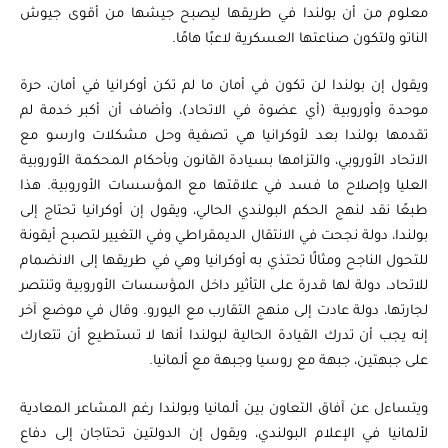
معلوم من أن بولندا في طريقها ليصبح جيشها من أقوى جيوش
الناتو ولتكون صناعتها العسكرية لاعبًا هامًا.
ويقول إن بولندا لن تكون في أمان ما لم تكن أوكرانيا في أمان، حرة
موحدة وأوروبية (أي عضوة في الاتحاد)، وأضاف أن أكبر خدمة لم
تقدمها بولندا بعد لأوكرانيا هي تصفية وحل مشكلات وارسو مع
الاتحاد الأوروبي، والتزامها بسيادة القانون وبأحكام المحكمة الأوروبية
العليا وإصلاح ما فسد في علاقتها مع المؤسسات الأوروبية. هذا
طبعًا نقد لنهج الحكم البولندي الحالي، ويقول إن أوكرانيا تحتاج إلى
بولندا، دولة نجحت في الانتقال الديمقراطي وفي التغيير لتصبح أيقونة
للتحول الناجح ومثالًا تحتذي به أوكرانيا وهي في طريقها إلى الانضمام
للاتحاد، دولة لها قدرة على التأثير داخل المؤسسات الأوروبية وتنتصر
لجارتها، دولة عادت إلى منهج التقارب مع اليورو. وقال في موضع آخر
إنه يجب أن تدرك القيادة الحالية لبولندا أنها لا تستطيع أن تتعارك
على جبهتين، جبهة مع روسيا وجبهة مع ألمانيا.
ويتساءل عن آفاق التعاون بين ألمانيا وبولندا رغم المشاعر المعادية
لألمانيا في الإعلام البولندي، ويقول إن الدولتين تحتاجان إلى دفاع