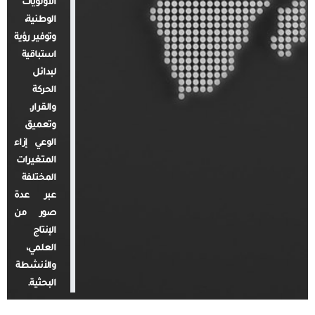
الأولويات
الوطنية،
وتوفير رؤية
استباقية
لبدائل
الحركة
والقرار.
وتعميق
الوعي إزاء
المتغيرات
المختلفة
عبر عدة
صور من
الإنتاج
العلمي،
والأنشطة
البحثية.