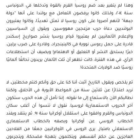
وهذا لم يتغير بعد ضم روسيا القرم بالقوة وتدخلها في الدونباس
سنة ٢٠١٤، ولذلك كانوا يرفضون التعامل مع بولندا على أنها “دولة
جبهة” لأنهم أصروا على كون روسيا لا تمثل تهديدًا، وكانوا يعتبرون
البولنديين دعاة حرب مزعجين مهووسين. ويقول إن السياسيين
والإعلام الألمانيين لم يعتبروا قيام روسيا بنشر صواريخ إسكندر
قادرة على حمل رءوس نووية في كالينينجراد، وقادرة على ضرب برلين،
خبرًا يستحق النشر أو التعليق أو الاهتمام! ويضيف أن استطلاعات
الرأي، في هذه الفترة، كانت تظهر أن ثلث الألمان يريدون تحالفًا ألمانيًا
روسيًا ضد الولايات المتحدة!
ثم يلخص ويقول: التاريخ أثبت أننا كنا على حق وأنكم كنتم مخطئين، لا
نريد اعتذارًا عن ثلاثين سنة من المواعظ الأبوية في الأخلاق، ولكننا
نطالبكم الآن بالاستماع إلى ما نقوله. إننا نأمل أن هذه الحرب ستكون
آخر الحروب الاستعمارية لروسيا، نقول لا تنسوا أن أغلب سكان
الدونباس والقرم وافقوا على استقلال أوكرانيا سنة ٩١. ثم ينتقد ويفند
الخطاب الروسي عن أوكرانيا ويصفه بالخطاب الاستعماري
الاستعلائي بامتياز. يرى الروس في الأوكرانيين جمعًا من الفلاحين
العاجزين عن حكم أنفسهم، ويتكلمون بلهجة مضحكة، ويتجرءون