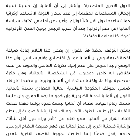
الدول الأخرى المتصدرة”. وأشار إلى أن ألمانيا، إن حسبنا نسبة
إجمالي المساعدات المقدمة إلى عدد سكان الدولة، لا تساعد أوكرانيا
كما تساعدها دول أقل شأنًا وثراء. وأعرب عن أمله في تكثيف سياسة
ألمانيا (في دعم أوكرانيا) بعد أن ضرب الرئيس بوتين المدن الأوكرانية
“موضحًا أهدافه الحقيقية”.
يمكن التوقف لحظة هنا للقول إن بعض هذا الكلام إعادة صياغة
لفكرة قديمة، وهي أن ألمانيا عملاق اقتصادي وقزم سياسي، وأن هذا
الوضع وليد الحرص على عدم إحياء ذكريات الماضي والخوف من عنف
يفترض أنه كامن ومكبوت في الشخصية الألمانية، وهي فكرة
سطحية نوعًا ما، ولكنها سائدة في ألمانيا وغيرها، وبعضه الآخر نقد
ضمني لموقف الحكومة البولندية الحالية المعادي بشدة لألمانيا.
القول إن ألمانيا الدولة الضرورية وإن خمولها يضر الجميع، وأن عليها
مسك زمام القيادة، معناه أن ألمانيا ليست عدوة بولندا مهما صحت
انتقادات كل طرف للطرف الآخر، وهناك أخيرًا إشارة ضمنية إلى بطء
اتخاذ القرار في ألمانيا، فهو تكلم عن “تأخر وراء دول أقل شأنًا”،
وإشارة ضمنية أخرى إلى عجز ألمانيا عن فهم طبيعة النظام الروسي،
كلامه يقول ضمنًا إنها احتاجت لموجة القصف الأخيرة للمدن