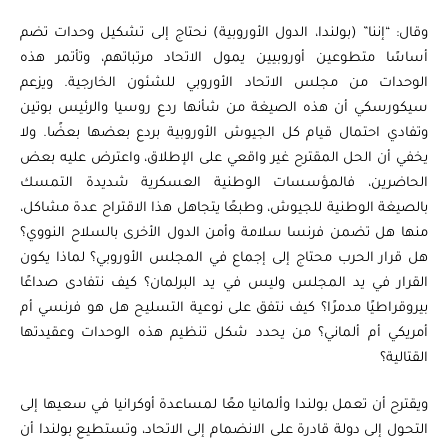
وقال: “إننا” (بولندا، الدول الأوروبية) نحتاج إلى تشكيل وحدات تضم
أساسًا متطوعين أوروبيين يمول الاتحاد مرتباتهم، وتأتمر هذه
الوحدات من مجلس الاتحاد الأوروبي للشئون الخارجية. ويزعم
سيكورسكي أن هذه الصيغة من شأنها ردع روسيا والرئيس بوتين
وتفادي احتمال قيام كل الجيوش الأوروبية بردع بعضها بعضًا. ولا
يخفي أن الحل المقترح غير واقعي على الإطلاق، واعترض عليه بعض
الحاضرين، فالمؤسسات الوطنية العسكرية شديدة التمسك
بالصيغة الوطنية للجيوش، وطبعًا يتجاهل هذا الاقتراح عدة مشاكل،
منها هل تضمن فرنسا سلامة وأمن الدول الأخرى بالسلاح النووي؟
هل قرار الحرب محتاج إلى إجماع في المجلس الأوروبي؟ لماذا يكون
القرار في يد المجلس وليس في يد البرلمان؟ كيف نتفادى صداعًا
بيروقراطيًا مدمرًا؟ كيف نتفق على نوعية التسليح هل هو فرنسي أم
أمريكي أم ألماني؟ من يحدد شكل تنظيم هذه الوحدات وعقيدتها
القتالية؟
ويقترح أن تعمل بولندا وألمانيا معًا لمساعدة أوكرانيا في سعيها إلى
التحول إلى دولة قادرة على الانضمام إلى الاتحاد، وتستطيع بولندا أن