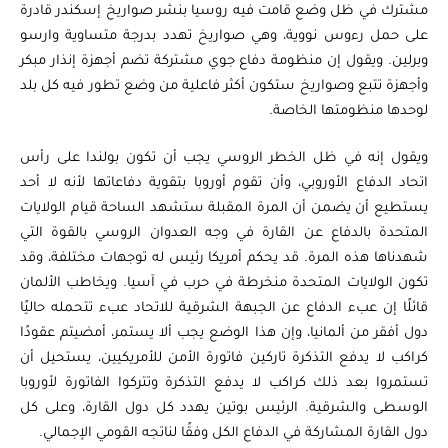
مشترك في ظل وضع قامت فيه روسيا بنشر صواريخ إسكندر قادرة
على حمل رءوس نووية، وهي صواريخ تهدد بدرجة متساوية وارسو
وبرلين. ويقول إن منظومة دفاع جوي مشتركة تضم أجهزة إنذار مبكر
وأجهزة تتبع وصواريخ ستكون أكثر فاعلية من وضع تطور فيه كل بلد
لوحدها منظومتها الخاصة.
ويقول إنه في ظل الخطر الروسي يجب أن تكون بولندا على رأس
اتحاد الدفاع الأوروبي، وأن تقوم أوروبا بتقوية دفاعاتها لأنه لا أحد
يستطيع أن يضمن أن المرة المقبلة ستشهد الساحة قيام الولايات
المتحدة بالدفاع عن القارة في وجه العدوان الروسي بالقوة التي
شهدناها هذه المرة. قد يحكم أمريكا رئيس له توجهات مختلفة، وقد
تكون الولايات المتحدة منخرطة في حرب في آسيا. ويخاطب الألمان
قائلًا إن عبء الدفاع عن الجبهة الشرقية للاتحاد عبء تتحمله حاليًا
دول أفقر من ألمانيا، وإن هذا الوضع يجب ألا يستمر، أمضيتم عقودًا
كراكب لا يدفع التذكرة تاركين فاتورة الأمن للأمريكيين، يستحيل أن
تستمروا بعد ذلك كراكب لا يدفع التذكرة وتتركوا الفاتورة لأوروبا
الوسطى والشرقية. الرئيس بوتين يهدد كل دول القارة، وعلى كل
دول القارة المشاركة في الدفاع الكل وفقًا لناتجه القومي الإجمالي.