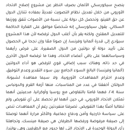
ينصح سيكورسكي الألمان بصرف النظر عن مشروع إصلاح الاتحاد
الأوروبي من خلال تعديل نظام التصويت تعديلاً بمفاده تتنازل الدول
عن حق الفيتو، وتحصل كل دولة على نسبة من الأصوات تتفق ووزنها
السكاني. يقول سيكورسكي إنه شخصيًا موافق على الفكرة الحاكمة
للتعديل المقترح، ولكنه يقر بأن أغلب الدول ترفضه لأن هذا المشروع
سيؤدي إلى قدرة ألمانيا وفرنسا، إن صوتا معًا وإن نجحا في الحصول
على تأييد دولة أو دولتين من الدول الصغيرة، على فرض رأيهما
وسياساتهما على باقي أعضاء الاتحاد، وهذا ما ترفضه الدول الأخرى
في حد ذاته، وهناك سبب إضافي قوي للرفض هو أداء الدولتين
(ألمانيا وفرنسا) البالغ السوء الجامع بين سوء التقدير وعدم التوفيق،
وعدم احترام المعاهدات الأوروبية، ولا سيما معاهدة لشبونة.
الدولتان أخفقتا في عدد من المناسبات، منها أزمة القرم والدونباس
سنة ٢٠١٤، فهما قامتا بالتفاوض مع روسيا وأوكرانيا، مدعيتين أنهما
تمثلان الاتحاد الأوروبي، في حين أنهما لم تحصلا على أي تفويض ولم
تطالبا أصلًا بهذا التفويض. تصرفتا منفردتين رغم أن المعاهدات تنص
على سياسة خارجية وأمن ودفاع جماعية، والأكثر مرارة أنهما توصلتا
إلى صيغة مرفوضة ورفضها الطرفان هي صيغة مينسك، وتجاهلتا
رأي الدولة الوحيدة في الاتحاد التي لها حدود مع الطرفين وهي بولندا،