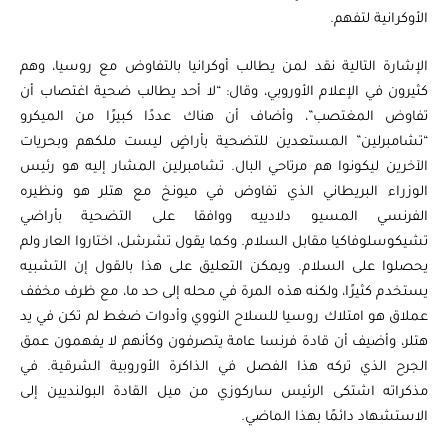
الأوكرانية لتفهم.
الإشارة التالية نقد لمن يطالب أوكرانيا بالتفاوض مع روسيا، وهم
كثيرون في الإعلام الأوروبي، وقال: “لا أحد يطالب ضحية اغتصاب أن
تفاوض المغتصب”، وأضاف أن هناك عددًا كبيرًا من الميكرو
“تشامبرلين” المستعدين للتضحية بأراضٍ ليست ملكهم وبحريات
الآخرين ليكونوا هم مرتاحي البال. تشامبرلين المشار إليه هو رئيس
الوزراء البريطاني الذي تفاوض في ميونخ مع هتلر هو ونظيره
الفرنسي المسيو دلادييه ووافقا على التضحية بأراضي
تشيكوسلوفاكيا مقابل السلام. وكما يقول تشرشل، اختاروا العار ولم
يحصلوا على السلام. ويمكن التعليق على هذا بالقول إن التشبيه
يستخدم كثيرًا، ولكنه هذه المرة في محله إلى حد ما، مع ظرف مخفف
عملاق هو امتلاك روسيا للسلاح النووي وأدوات ضغط لم تكن في يد
هتلر، وأضيف أن قادة فرنسا عامة يتصرفون وكأنهم لا يفهمون عمق
الجرح الذي تركه هذا الفصل في الذاكرة الأوروبية الشرقية. في
مذكراته اشتكى الرئيس ساركوزي من ميل القادة البولنديين إلى
الاستشهاد دائمًا بهذا الماضي.