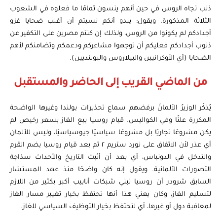
ذنب تجاه الروس في حين أنهم ينسون تمامًا ما فعلوه في الشعوب
الثلاثة المذكورة. ويقول: يبدو أنكم نسيتم أن أغلب ضحايا غزو
أجدادكم لم يكونوا من الروس، ولذلك إن كنتم مصرين على التكفير عن
ذنوب أجدادكم فعليكم أن توجهوا مشاعركم ودعمكم وتضامنكم لأهم
الضحايا (أي الأوكرانيين والبيلاروس والبولنديين).
من الماضي القريب إلى الحاضر والمستقبل
يُذكّر الوزيرُ الألمانَ برفضهم سماع تحذيرات بولندا وغيرها الواضحة
المكررة علنًا وفي الكواليس. قيام روسيا بيع الغاز بسعر رخيص لم
يكن مشروعًا تجاريًا بل مشروعًا سياسيًا جيوسياسيًا، وليس للألمان
أي عذر لأن الاتفاق على نورد ستريم ٢ تم بعد قيام روسيا بضم القرم
والتدخل في الدونباس، أي بعد أن أثبت التاريخ والأحداث سذاجة
التصورات الألمانية. ويقول إنه كان واضحًا منذ عهد المستشار
السابق شرودر أن روسيا تبني شبكات أنابيب أكبر بكثير من اللازم
لتسليم الغاز، وكان يعني هذا أنها تحتفظ بخيار تغيير مسار الغاز
لمعاقبة دول أو غيرها، أي لتحتفظ بخيار التوظيف السياسي للغاز.