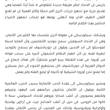
باريس إن الاتحاد ابتكر طريقة جديدة للتفاوض لا تلجأ أبدًا للعصا وهي
تقديم جزرة مع تجهيز جزرات أخرى أكبر حجمًا وأكثر أهمية إن لم تقنع
الأولى الطرف الآخر، وما أذهلني يومها هو إعجاب جمهور الخبراء
الحاضر بهذا الكلام التافه.
ويشكك سيكورسكي في مقولة أخرى يتمسك بها الكثير من الألمان،
وهي أن الاتحاد السوفيتي سمح بتوحيد الألمانيتين، وأن ألمانيا مدينة
لموسكو إلى أبد الآبدين، ويقول إن جورباتشوف لم يسمح بالتوحيد
لطيبة قلبه، بل لأن انهيار النظام الشمولي أجبره على سحب قواته
من أوروبا. في هذه النقطة يبدو الوزير متجاوزًا، كان هناك إجماع في
الدوائر الغربية أن جورباتشوف كان يستطيع اللجوء إلى خيار عسكري
إما لمنع تحرر أوروبا الشرقية أو تأجيله أو لرفع كلفته ولم يفعل.
ويشير سيكورسكي إلى عقدة الذنب الألمانية بسبب الحرب العالمية
الثانية، ويقول إن الألمان يتذكرون جرائمهم ضد اليهود وغيرهم
ولكنهم يتصورون أن أغلب ضحايا غزوهم للاتحاد السوفيتي سنة ٤١
كانوا من الروس، في حين أن أغلب المذابح جرت في أراضٍ بولندية
وأوكرانية وبيلاروسية، ولذلك من العجيب أن يحس الألمان بعقدة