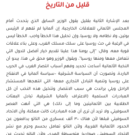
قليل من التاريخ
بعد الإشارة الثانية بقليل يقول الوزير السابق الذي يتحدث أمام
المجلس الألماني للعلاقات الخارجية، إن ألمانيا لم تفهم لا الرئيس
بوتين، ولا نظامه، ولا روسيا، وإن تحليل هذا الخطأ واجب. الخطأ ليس
في الرغبة في حث روسيا على سلك مسلك الغرب، وعلى بناء علاقات
قوية معه، وقال: “إلى يومنا هذا علينا تقديم خيار أفضل للدول التي
نتعامل معها ومنها روسيا”، ويقول الوزير وهو محق في هذا، يبدو أن
النخبة الألمانية أساءت تحديد وفهم أسباب انتصار الغرب في الحرب
الباردة، وتصورت أن السياسة الشرقية –سياسة ألمانيا في الانفتاح
على روسيا وتنمية التبادل التجاري معها- التي انتهجها المستشار
الراحل ويلي براندت هي سبب الانتصار. وتتخيل هذه النخب أن كل
المبادرات السلمية (الاعتراف بألمانيا الشرقية، تبادل البعثات
الطلابية بين الألمانيتين وما إلى ذلك) هي التي أنهت العصر
السوفيتي، ولا تريد أن ترى أن هذه المبادرات كانت ممكنة، وأن الاتحاد
السوفيتي قبلها لأن هناك ٣٠٠ ألف عسكري من الناتو يدافعون عن
الحدود الألمانية الغربية، ولأن الناتو تعامل بحسم وحزم مع نشر
الاتحاد السوفيتي صواريخ متوسطة المدى، ولأن الناتو تحدث عن