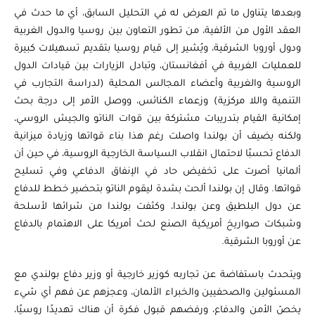
وبعدها يتناول ما تم العرض له في التحليل السابق، أي ما حدث في
العقد الأول من الألفية، من تطور التعاون بين روسيا والدول الغربية
ودول أوروبا الشرقية، ويُشير إلى قيام روسيا بتقديم تسهيلات كبيرة
للعمليات الغربية في أفغانستان، وتبادل الزيارات بين قيادات الدول
الروسية والغربية وأعضاء المجالس المحلية (لدراسة التجارب في
التنمية واللا مركزية) وزعماء الكنائس، ووصل الأمر إلى درجة بحث
إمكانية القيام بتدريبات مشتركة بين قوات الناتو والجيش الروسي،
ولكنه يضيف أن بولندا واصلت رغم هذا بناء قواتها وزيادة ميزانية
الدفاع تحسبًا لاحتمال انقلاب السياسة الخارجية الروسية، في حين أن
ألمانيا أصرت على تخفيض حاد في الإنفاق الدفاعي وفي تسليح
قواتها. وقال إن بولندا ألحت بشدة ليقوم الناتو بتحضير خطط للدفاع
عن دول البلطيق وعن بولندا، وكثفت بولندا من شرائها لأسلحة
وشبكات صواريخ أمريكية الصنع لحث أمريكا على الاهتمام بالدفاع
عن أوروبا الشرقية.
ويتحدث باستفاضة عن تجاربه كوزير خارجية أو وزير دفاع بولندي مع
المسئولين والصحفيين والخبراء الألمان، وعجزهم عن فهم أي شيء
يخصّ الأمن والدفاع، ورفضهم قبول فكرة أن هناك تهديدًا روسيًا،