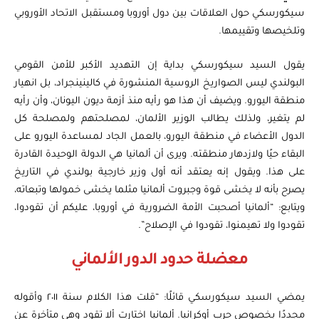
سيكورسكي حول العلاقات بين دول أوروبا ومستقبل الاتحاد الأوروبي
وتلخيصها وتقييمها.
يقول السيد سيكورسكي بداية إن التهديد الأكبر للأمن القومي
البولندي ليس الصواريخ الروسية المنشورة في كالينينجراد، بل انهيار
منطقة اليورو. ويضيف أن هذا هو رأيه منذ أزمة ديون اليونان، وأن رأيه
لم يتغير، ولذلك يطالب الوزير الألمان، لمصلحتهم ولمصلحة كل
الدول الأعضاء في منطقة اليورو، بالعمل الجاد لمساعدة اليورو على
البقاء حيًا ولازدهار منطقته. ويرى أن ألمانيا هي الدولة الوحيدة القادرة
على هذا. ويقول إنه يعتقد أنه أول وزير خارجية بولندي في التاريخ
يصرح بأنه لا يخشى قوة وجبروت ألمانيا مثلما يخشى خمولها وتبعاته،
ويتابع: “ألمانيا أصحبت الأمة الضرورية في أوروبا، عليكم أن تقودوا،
تقودوا ولا تهيمنوا، تقودوا في الإصلاح”.
معضلة حدود الدور الألماني
يمضي السيد سيكورسكي قائلًا: “قلت هذا الكلام سنة ٢٠١١ وأقوله
مجددًا بخصوص حرب أوكرانيا. ألمانيا اختارت ألا تقود وهي متأخرة عن