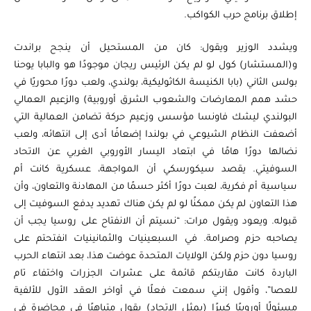
إطلاق برنامج حرب الكواكب.
ويشدد الوزير ويقول: كان من المستحيل أن ينجح براندت
و(المستشار) كول لو لم يكن الرئيس ريجان موجودًا هو والبابا يوحنا
بولس الثاني (بابا الكنيسة الكاثوليكية، بولندي، ولعب دورًا محوريًا في
حشد همم المعارضات والشعوب الشرق أوروبية) والزعيم العمالي
البولندي ليشك فاونسا مؤسس وزعيم حركة تضامن العمالية التي
أضعفت النظام الشيوعي في بولندا إضعافًا أدى إلى انتهائه، ولعب
نضالها دورًا هامًا في ابتعاد اليسار الأوروبي الغربي عن الاتحاد
السوفيتي. يقصد سيكورسكي أن المواجهة، عسكرية كانت أم
سياسية أم فكرية، لعبت دورًا أكثر حسمًا من المهادنة والتعاون، وأن
هذا التعاون لم يكن ممكنًا لو لم يكن هناك تهديد يدفع السوفيت إلى
قبوله. ويعود ويقول مرات: “نسيتم أن الانفتاح على روسيا يجب أن
يصاحبه حزم وصرامة. في السبعينيات والثمانينيات انفتحتم على
روسيا دون حزم ولكن الولايات المتحدة عوضت هذا، بعد انتهاء الحرب
الباردة كانت مقاربتكم قائمة على عشرات الجزرات واختفاء تام
للعصا”، وأقول إنني سمعت فعلًا في أواخر العقد الأول للألفية
مسئولًا أوروبيًا كبيرًا (يمثل الاتحاد) يقول متباهيًا في محاضرة في