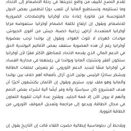
تقدم النصح لكييف من واقع تجربتها في رحلة الانضمام إلى الاتحاد
وما تستلزمه، وتستطيع ألمانيا أن تلعب دورًا لتطمين بعض الدول
المتوجسة من فاتورة إعادة بناء أوكرانيا والإصلاحات الضرورية
للانضمام، ويقول إن ارتفاع تكلفة انضمام أوكرانيا ستعوضه مزايا
أوكرانيا المتعددة، أراضٍ زراعية خصبة، جيش من أقوى الجيوش،
مولدات كهرباء لا تلوث الهواء. ويقول إن بولندا ترحب بعضوية
أوكرانيا رغم أن هذه العضوية ستفقد بعض الأقاليم البولندية الحق
في الدعم المالي الذي يقدمه الاتحاد للمناطق الأكثر فقرًا لأن أوكرانيا
ستكون أفقر، وتشترك ألمانيا وبولندا في رغبتهما في محاربة الفساد
في أوكرانيا منعًا لتبديد الدعم الأوروبي. ثم يتعرض لملفات الطاقة
ويشكر ساخرًا الرئيس بوتين الذي أزال بأفعاله أهم خلاف بين بولندا
وألمانيا وهو ملف نورد ستريم، ويقول إن الألمان يكتشفون أخيرًا أن
هدف المشروع كان سياسيًا، وأنه وفر أيضًا آلية لشراء بعض الذمم
وأنهم لا يرون الآن إلا قمة الجليد. ويقترح عدة آليات لتقوية التعاون
في مجال الطاقة، ويدعو إلى مراجعة وتعديل الموقف الأوروبي من
الطاقة النووية.
ويلاحظ أن دبلوماسية إيطالية حضرت اللقاء قالت إن التاريخ يقول إن