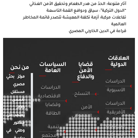
آثار متنوعة: الحدّ من هدر الطعام وتحقيق الأمن الغذائي
“الدول التركية”: سياق ودوافع القمة التاسعة
تفاعلات مركبة: أزمة تكلفة المعيشة تتصدر قائمة المخاطر
العالمية
قراءة في الدين الخارجي المصري
العلاقات
الدولية
قضايا
السياسات
من نحن
الأمن
العامة
والدفاع
مركز بحثي
الدراسات
مصري
الدراسات
الآسيوية
مستقل
التسلح
الاقتصادية
تأسس
الدراسات
وقضايا
الأمن
2018.
الأفريقية
الطاقة
يعتمد على
السيبراني
منظور
الدراسات
تنمية
التطرف
وطني في
الأمريكية
ومجتمع