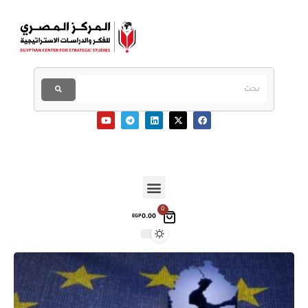
0
0.00
EGP