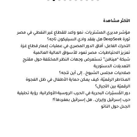
الأكثر مشاهدة
مؤشر مديري المشتريات: نمو واعد للقطاع غير النفطي في مصر
ثورة DeepSeek هل يفقد وادي السيليكون تاجه؟
التحرك الفاعل: آفاق الدور المصري في عمليات إعمار قطاع غزة
تعزيز الاحتياطيات: مصر تعود للأسواق المالية العالمية
شبكة “مينافن” تستعرض وجهات النظر المختلفة حول مقترح
التعديلات الدستورية
صلاحيات مجلس الشيوخ.. إلى أين تتجه؟
المخاطر الرقميّة: كيف يمكن حماية الأطفال في ظل الفجوة
الرقميّة بين الأجيال؟
دور المُسيّرات البحرية في الحرب الروسية-الأوكرانية: رؤية تحليلية
حرب إسرائيل وإيران.. هل إسرائيل بمفردها؟!
الجدل حول الناتو