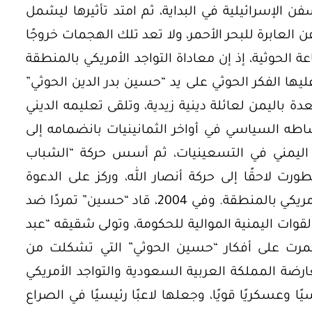
 الإسرائيلية في البداية، ثم امتد تأثيرها ليشمل
 العابرة للبحر الأحمر، ولا تعد تلك الهجمات خروجًا
الحوثية، إذ إن معاداة التواجد الأمريكي بالمنطقة
يها الفكر الحوثي على يد “حسين بدر الدين الحوثي”
في محافظة صعدة باليمن لعائلة دينية زيدية، وتلقى تعليمه الديني
اطه السياسي في أواخر الثمانينيات بانضمامه إلى
 اليمني في التسعينيات، ثم أسس حركة “الشباب
رت لاحقًا إلى حركة أنصار الله، وركز على الدعوة
للزيدية ومعارضة النفوذ السعودي والأمريكي بالمنطقة. وفي 2004، قاد “حسين” تمردًا ضد
قوات اليمنية الموالية للحكومة، وتولى شقيقه “عبد
ستمرت على أفكار “حسين الحوثي” التي تشكلت من
ارضة المملكة العربية السعودية والتواجد الأمريكي
ا وعسكريًا قويًا، وجعلها لاعبًا رئيسيًا في الصراع