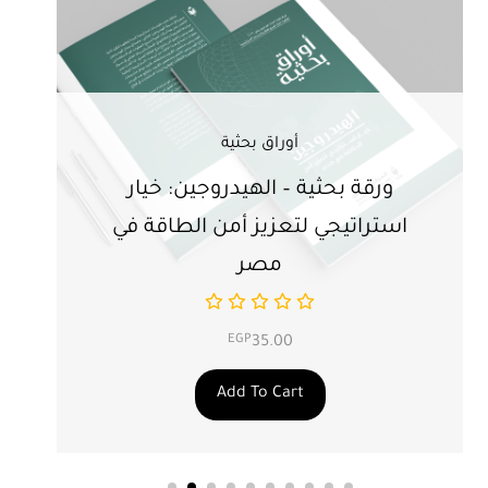
أوراق بحثية
ورقة بحثية – الهيدروجين: خيار
ور
استراتيجي لتعزيز أمن الطاقة في
ال
مصر
EGP
35.00
Add To Cart