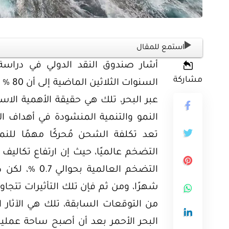
استمع للمقال
ثية
مشاركة
السنو
أوراق بحثية
ورقة بحثية – المؤتمر الصهيوني الـ39:
عبر البحر، تلك هي حقيقة الأهمية الاست
ن على مستقبل
ورقة بحثية – الطاقة المتجددة
النمو والتنمية المنشودة في أهداف ال
ية العالمية
أمن الطاقة المصري
تعد تكلفة الشحن مُحركًا مهمًا للنم
EGP
EG
35.00
Add To Cart
Add
شهرًا، ومن ثم فإن تلك التأثيرات تتجاو
من التوقعات السابقة، تلك هي الآثار
البحر الأحمر بعد أن أصبح ساحة عملي