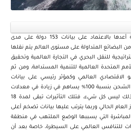
أشار صندوق النقد الدولي في دراسة أعدها بالاعتماد على بيانات 153 دولة على مدى
أوراق بحثية
ات الثلاثين الماضية إلى أن 80 % من البضائع المتداولة على مستوى العالم يتم نقلها
ورقة بحثية - أمن الطاقة المصري:
راتيجية للنقل البحري في التجارة العالمية وتحقيق
 وتعزيز
الغاز والنفط خارطة الموارد
أمم المتحدة العالمية للتنمية المستدامة، ومن ثم
وسياسات التعزيز
و الاقتصادي العالمي وكمؤثر رئيسي على بيانات
التضخم عالميًا، حيث إن ارتفاع تكاليف الشحن بنسبة 100% يساهم في زيادة في معدلات
EGP
35.00
التضخم العالمية بحوالي 0.7 %، لكن ذلك ليس كل شيء، فتلك التأثيرات تبقى لمدة 18
Add To Cart
ز العام الحالي وربما يترتب عليها بيانات تضخم أعلى
 المباشرة التي يسببها الوضع الملتهب في منطقة
ات للتنافس العالمي على السيطرة، خاصة بعد أن