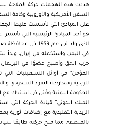
هددت هذه الهجمات حركة الملاحة للسفن
السفن الأمريكية والأوروبية وكافة السفن
على المبادئ التي تأسست عليها الجماعة 
هو أحد المبادئ الرئيسية التي تأسس عل
الذي ولد في عام 1959 
في اليمن واستكمله في إيران، وبدأ نش
حزب الحق وأصبح عضوًا في البرلمان
المؤمن” في أوائل التسعينيات التي تطو
الحكومة اليمنية وقُتل في اشتباك مع ال
الملك الحوثي” قيادة الحركة التي ا
الزيدية التقليدية مع إضافات ثورية بمع
بالمنطقة، مما منح حركته طابعًا سياسيً