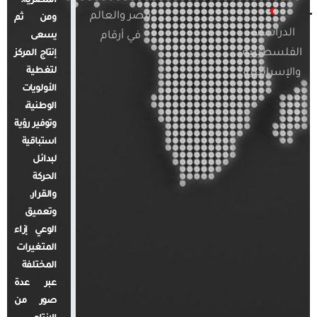
المصرية.
مصر والعالم
ومن ثم
الدراسات
في أرقام
يسعى
الفلسطينية
إنتاج المركز
لتغطية
والإسرائيلية
الأولويات
الوطنية،
وتوفير رؤية
استباقية
لبدائل
الحركة
والقرار.
وتعميق
الوعي إزاء
المتغيرات
المختلفة
عبر عدة
صور من