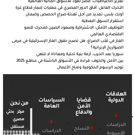
تعزيز الاحتياطيات: مصر تعود للأسواق المالية العالمية
التحرك الفاعل: آفاق الدور المصري في عمليات إعمار قطاع غزة
أوبك بلس: تمديد من أجل تهدئة صراع الحصص وضمان
استقرار السوق النفطية
التوظيف الأمثل: الاشتراكية وصعود الصين كمحرك للنمو
الاقتصادي العالمي
الغاز في قلب الصراع: هل تصبح حقول الغاز الإسرائيلية في مرمى
الصواريخ الإيرانية؟
سوريا بعد الحرب: أزمة بنية تحتية ومعاناة لا تنتهي
بين الأمل والخوف: قراءة في الأسواق الناشئة في مطلع 2025
توحيد الرسوم الحكومية ومناخ الأعمال
العلاقات
الدولية
قضايا
السياسات
من نحن
الأمن
العامة
والدفاع
مركز بحثي
مصري
الدراسات
مستقل
التسلح
الدراسات
الآسيوية
تأسس