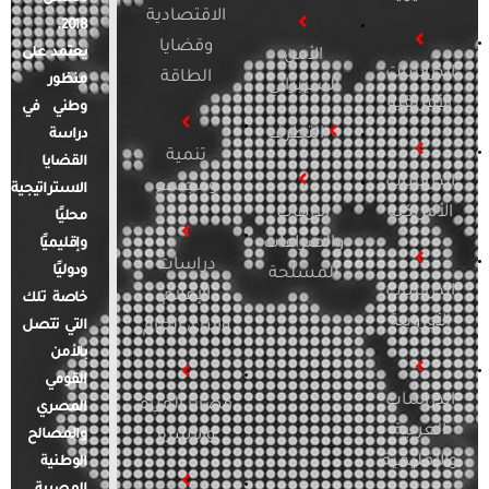
الاقتصادية
2018.
وقضايا
يعتمد على
الأمن
الدراسات
الطاقة
منظور
السيبراني
الأفريقية
وطني في
التطرف
دراسة
تنمية
القضايا
الدراسات
ومجتمع
الاستراتيجية
الأمريكية
الإرهاب
محليًا
والصراعات
وإقليميًا
دراسات
ودوليًا
المسلحة
الدراسات
الإعلام
خاصة تلك
الأوروبية
والرأي العام
التي تتصل
بالأمن
القومي
الدراسات
قضايا المرأة
المصري
العربية
والأسرة
والمصالح
والإقليمية
الوطنية