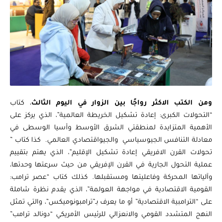
ومن الكتب الاكثر رواجًا بين الزوار في اليوم الثالث
، كتاب
“التحولات الكبرى: إعادة تشكيل الخريطة العالمية”، الذي يركز على
الأهمية المتزايدة لمنطقتي الشرق الأوسط وأسيا الوسطى في
معادلة التنافس الجيوسياسي والجيواقتصادي العالمي. كذا كتاب ”
تحولات القرن الافريقي إعادة تشكيل الإقليم”، الذي يهتم بتقييم
عملية التحول الجارية في القرن الإفريقي من حيث سرعتها وحدتها،
وآلياتها المحركة وفاعليتها ومستقبلها. كذلك كتاب “عصر ترامب:
القومية الاقتصادية في مواجهة العولمة”، الذي يقدم نظرة شاملة
على “الترامبية الاقتصادية” أو ما يعرف بـ”ترامبونوميكس”، والتي تمثل
النهج المتشدد القومي والانعزالي للرئيس الأمريكي “دونالد ترامب”