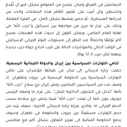
الجماعتين في العراق ولبنان، يصبح من المتوقع بشكل كبير أن تُقْدِمَ
واشنطن وتل أبيب على تقليم أظافر هذه الجماعات والحد من
قدراتها العسكرية –أو تدمير بعضها بشكل كامل– في الفترة المقبلة،
وذلك على غرار ما جرى من مواجهة بين إسرائيل و”حزب الله” في
نهاية العام الماضي. ويمكن القول إن حدوث هذه الهجمات يصبح
أكثر توقعًا واحتمالًا عند النظر إلى مستويات التوتر الإيراني الإسرائيلي
في الوقت الحالي والمؤشرات الدالة على قرب اندلاع جولة حرب جديدة
بينهما مثل حرب الـ 12 يومًا.
تنامي التوترات السياسية بين إيران والدولة اللبنانية الرسمية:
حملت زيارة لاريجاني إلى لبنان في طياتها مؤشراتٍ على تنامي
التوترات السياسية بين الحكومة الرسمية في بيروت وطهران. إذ
وصف عدد من السياسيين اللبنانيين رفض إيران نزع سلاح “حزب الله”
بأنها “تدخل في الشئون الداخلية للبنان”، على غرار ما وصفه الرئيس
جوزيف عون، كما أن تعنت “حزب الله” فيما يخص نزع سلاحه بسبب
الدعم الإيراني له –والذي عززته زيارة لاريجاني الأخيرة– سوف يزيد من
حجم التوترات مستقبلًا بين بيروت والحكومة في طهران وسوف
يدفع الحكومة اللبنانية إلى تعزيز التعاون بشكل أكبر مع منافسي