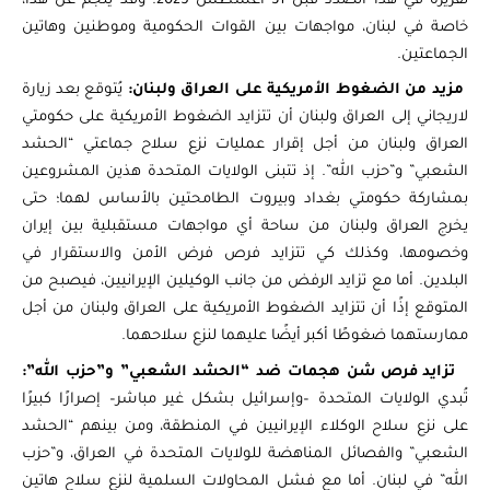
تقريره في هذا الصدد قبل 31 أغسطس 2025. وقد ينجم عن هذا،
خاصة في لبنان، مواجهات بين القوات الحكومية وموطنين وهاتين
الجماعتين.
مزيد من الضغوط الأمريكية على العراق ولبنان:
يُتوقع بعد زيارة
لاريجاني إلى العراق ولبنان أن تتزايد الضغوط الأمريكية على حكومتي
العراق ولبنان من أجل إقرار عمليات نزع سلاح جماعتي “الحشد
الشعبي” و”حزب الله”. إذ تتبنى الولايات المتحدة هذين المشروعين
بمشاركة حكومتي بغداد وبيروت الطامحتين بالأساس لهما؛ حتى
يخرج العراق ولبنان من ساحة أي مواجهات مستقبلية بين إيران
وخصومها، وكذلك كي تتزايد فرص فرض الأمن والاستقرار في
البلدين. أما مع تزايد الرفض من جانب الوكيلين الإيرانيين، فيصبح من
المتوقع إذًا أن تتزايد الضغوط الأمريكية على العراق ولبنان من أجل
ممارستهما ضغوطًا أكبر أيضًا عليهما لنزع سلاحهما.
تزايد فرص شن هجمات ضد “الحشد الشعبي” و”حزب الله”:
تُبدي الولايات المتحدة –وإسرائيل بشكل غير مباشر– إصرارًا كبيرًا
على نزع سلاح الوكلاء الإيرانيين في المنطقة، ومن بينهم “الحشد
الشعبي” والفصائل المناهضة للولايات المتحدة في العراق، و”حزب
الله” في لبنان. أما مع فشل المحاولات السلمية لنزع سلاح هاتين