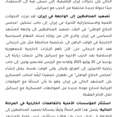
الحالي على تحركات إيران الإقليمية، التي تسعى فيه إلى الاستعداد
جيدًا لجولة جديدة محتملة من الحرب مع إسرائيل.
تصعيد المحافظين إلى الواجهة في إيران:
لقد عززت التحولات
الأمنية والاستخباراتية الأخيرة في إيران، إلى جانب تشكيل “مجلس
الدفاع الوطني” في البلاد، تصعيد المحافظين إلى واجهة المشهد
السياسي في إيران، والذي كان من زواياه إسناد المهام السياسية
الخارجية في الوقت الراهن إلى شخصية محافظة مثل علي لاريجاني.
فقد قام لاريجاني حتى الآن بأهم الزيارات الخارجية للجمهورية
الإسلامية بعد الحرب الأخيرة مع إسرائيل والتي شملت زيارته إلى
روسيا في 20 يوليو 2025 ولقاءه مع الرئيس فلاديمير بوتين، إلى جانب
زيارتيه الأخيرتين إلى العراق ولبنان. وفي الوقت نفسه، يمثل إنشاء
“مجلس الدفاع الوطني” في طهران تصعيدًا أيضًا للجانب العسكري
على المشهد الحالي في إيران، وهو ما يأتي اتساقًا مع التوقعات
الإيرانية لاندلاع موجة جديدة من المواجهات العسكرية مع إسرائيل
خلال الأيام المقبلة.
استئثار المؤسسات الأمنية بالتفاهمات الخارجية في المرحلة
الحالية:
يتصل هذا الأمر اتصالًا وثيقًا بمسألة تصعيد المحافظين إلى
الواجهة في إيران؛ حيث بات هؤلاء يستأثرون ليس فقط بالمشهد