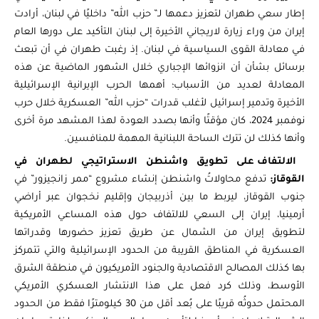
إطار سعي طهران لتعزيز دعمها لـ” حزب الله” داخليًا في لبنان، أرادت
إيران من وراء زيارة لاريجاني الأخيرة إلى لبنان التأكيد على دورها العام
في معادلة القوى السياسية في لبنان. إذ رغبت طهران في أن تبعث
برسائل بشأن أن انزوائها الإجباري خلال الشهور الماضية عن هذه
المعادلة لعديد من الأسباب؛ أهمها الحرب الإيرانية الإسرائيلية
الأخيرة وتدمير إسرائيل لأغلب قدرات “حزب الله” العسكرية خلال حرب
نوفمبر 2024، كان مؤقتًا وأنها بصدد العودة لهذا المشهد مرة أخرى
وأنها كذلك لن تترك الساحة اللبنانية المهمة للمنافسين.
الالتفاف على تطويق واشنطن الاستراتيجي لطهران في
القوقاز:
تدفع محاولاتُ واشنطن إنشاء مشروع “ممر زانجيزور” في
جنوب القوقاز، ليربط ما بين أذربيجان وإقليم نخجوان عبر أراضي
أرمينيا، إيران إلى السعي للالتفاف حول هذه المساعي الأمريكية
لتطويق إيران من الشمال عن طريق تعزيز حضورها وقدراتها
العسكرية في المناطق القريبة من الحدود الإسرائيلية والتي تتمركز
بها كذلك المصالح الاقتصادية والجنود الأمريكيون في منطقة الشرق
الأوسط، وذلك كرد فعل على هذا الانتشار العسكري الأمريكي
المحتمل حدوثُه قريبًا على بُعد أقل من 30 كيلومترًا فقط من الحدود