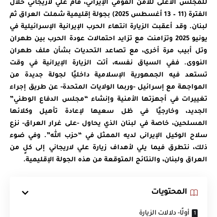
للمجلس الأعلى للأمن القومي الإيراني، قام علي لاريجاني خلال
الفترة (11 – 13 أغسطس 2025) بجولة إقليمية شملت العراق ثم
لبنان. وقد أعقبت الزيارة انتهاء الحرب الإيرانية الإسرائيلية في
يونيو 2025 وتزامنت مع تزايد احتمالات عودة الحرب بين طهران
وتل أبيب مرة أخرى، مع تصاعد التحديات بشأن ملف طهران
النووى. ففي السياق نفسه، أتت الزيارة الإيرانية في وقت
تستعد فيه الجمهورية الإسلامية داخليًا لجولة جديدة من
المواجهة مع إسرائيل -وربما الولايات المتحدة- عن طريق إجراء
تغييرات في أجهزتها الأمنية وإنشاء “مجلس الدفاع الوطني”
الجديد، وخارجيًا في ظل سعيها لإعادة تأهيل وكلائها
المسلحين، خاصة في لبنان الذي يحاول -على غرار العراق- نزع
سلاح الوكيل الإيرانى لديه الممثل في “حزب الله”.
وفي ضوء
ذلك، نتطرق فيما يلي لأهداف زيارة علي لاريجاني إلى كلٍ من
العراق ولبنان، والنتائج المتوقعة من هذه الجولة الإقليمية.
المحتويات
أولًا- دلالات الزيارة