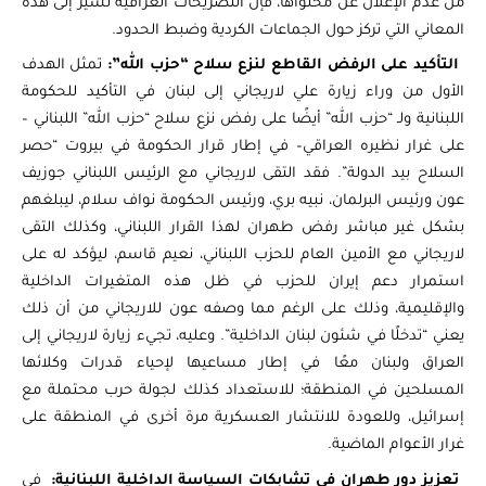
من عدم الإعلان عن محتواها، فإن التصريحات العراقية تشير إلى هذه
المعاني التي تركز حول الجماعات الكردية وضبط الحدود.
التأكيد على الرفض القاطع لنزع سلاح “حزب الله”:
تمثل الهدف
الأول من وراء زيارة علي لاريجاني إلى لبنان في التأكيد للحكومة
اللبنانية ولـ “حزب الله” أيضًا على رفض نزع سلاح “حزب الله” اللبناني –
على غرار نظيره العراقي– في إطار قرار الحكومة في بيروت “حصر
السلاح بيد الدولة”. فقد التقى لاريجاني مع الرئيس اللبناني جوزيف
عون ورئيس البرلمان، نبيه بري، ورئيس الحكومة نواف سلام، ليبلغهم
بشكل غير مباشر رفض طهران لهذا القرار اللبناني، وكذلك التقى
لاريجاني مع الأمين العام للحزب اللبناني، نعيم قاسم، ليؤكد له على
استمرار دعم إيران للحزب في ظل هذه المتغيرات الداخلية
والإقليمية، وذلك على الرغم مما وصفه عون للاريجاني من أن ذلك
يعني “تدخلًا في شئون لبنان الداخلية”. وعليه، تجيء زيارة لاريجاني إلى
العراق ولبنان معًا في إطار مساعيها لإحياء قدرات وكلائها
المسلحين في المنطقة؛ للاستعداد كذلك لجولة حرب محتملة مع
إسرائيل، وللعودة للانتشار العسكرية مرة أخرى في المنطقة على
غرار الأعوام الماضية.
تعزيز دور طهران في تشابكات السياسة الداخلية اللبنانية:
في