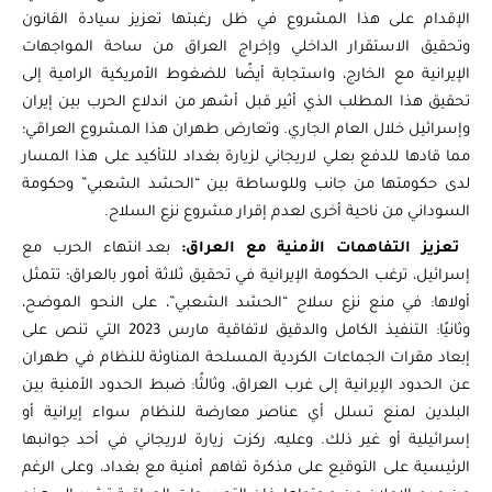
الإقدام على هذا المشروع في ظل رغبتها تعزيز سيادة القانون
وتحقيق الاستقرار الداخلي وإخراج العراق من ساحة المواجهات
الإيرانية مع الخارج، واستجابة أيضًا للضغوط الأمريكية الرامية إلى
تحقيق هذا المطلب الذي أثير قبل أشهر من اندلاع الحرب بين إيران
وإسرائيل خلال العام الجاري. وتعارض طهران هذا المشروع العراقي؛
مما قادها للدفع بعلي لاريجاني لزيارة بغداد للتأكيد على هذا المسار
لدى حكومتها من جانب وللوساطة بين “الحشد الشعبي” وحكومة
السوداني من ناحية أخرى لعدم إقرار مشروع نزع السلاح.
تعزيز التفاهمات الأمنية مع العراق:
بعد انتهاء الحرب مع
إسرائيل، ترغب الحكومة الإيرانية في تحقيق ثلاثة أمور بالعراق؛ تتمثل
أولاها: في منع نزع سلاح “الحشد الشعبي”، على النحو الموضح،
وثانيًا: التنفيذ الكامل والدقيق لاتفاقية مارس 2023 التي تنص على
إبعاد مقرات الجماعات الكردية المسلحة المناوئة للنظام في طهران
عن الحدود الإيرانية إلى غرب العراق، وثالثًا: ضبط الحدود الأمنية بين
البلدين لمنع تسلل أي عناصر معارضة للنظام سواء إيرانية أو
إسرائيلية أو غير ذلك. وعليه، ركزت زيارة لاريجاني في أحد جوانبها
الرئيسية على التوقيع على مذكرة تفاهم أمنية مع بغداد، وعلى الرغم