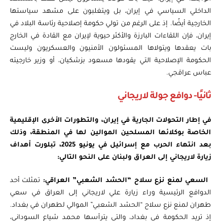
الداخلي السياسي في إيران، بل ويتغلبون على مشهد سياستها
الخارجية أيضًا. إذ على الرغم من تولي حكومة إصلاحية رئاسة البلاد في
إيران، فإن اللقاءات البارزة والأكثر حيوية لإيران مع القادة في الخارج
بات يعقدها ويتولاها المسئولون الأمنيون والعسكريون وليست
الحكومة الإصلاحية التي يقودها مسعود بزشكيان، أو وزير خارجيته
عباس عراقجي.
ثانيًا- دوافع جولة لاريجاني
في إطار التحولات الجارية في إيران، والتطورات الأخرى الإقليمية
الخاصة بوكلائها المسلحين الموالين لها في المنطقة، وذلك
بعد انتهاء الحرب مع إسرائيل في يونيو 2025، تبلورت أهداف
زيارة لاريجاني إلى العراق ولبنان على النحو التالي:
السعي لمنع نزع سلاح “الحشد الشعبي” العراقي:
تمثلت أحد
الدوافع الرئيسية وراء زيارة علي لاريجاني إلى العراق في سعي
طهران لمنع نزع سلاح “الحشد الشعبي” الموالي لطهران في بغداد.
إذ تريد الحكومة في بغداد، والتي يترأسها محمد شياع السوداني،