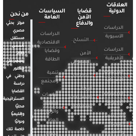
العلاقات
الدولية
قضايا
السياسات
من نحن
الأمن
العامة
والدفاع
مركز بحثي
الدراسات
مصري
الدراسات
الآسيوية
مستقل
التسلح
الاقتصادية
تأسس
الدراسات
وقضايا
الأمن
2018.
الأفريقية
الطاقة
يعتمد على
السيبراني
منظور
الدراسات
تنمية
التطرف
وطني في
الأمريكية
ومجتمع
دراسة
الإرهاب
القضايا
الدراسات
دراسات
والصراعات
الاستراتيجية
الأوروبية
الإعلام
المسلحة
محليًا
والرأي
وإقليميًا
الدراسات
العام
ودوليًا
العربية
خاصة تلك
والإقليمية
قضايا