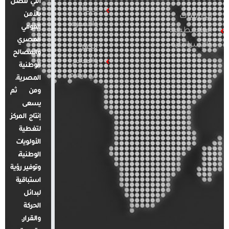
التي تتصل
المرأة
بالأمن
الدراسات
والأسرة
القومي
الفلسطينية
المصري
والإسرائيلية
مصر
والمصالح
والعالم
الوطنية
في أرقام
المصرية.
ومن ثم
يسعى
إنتاج المركز
لتغطية
الأولويات
الوطنية،
وتوفير رؤية
استباقية
لبدائل
الحركة
والقرار.