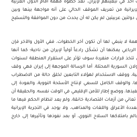
 أحد في تبعيتهم لإيران، تعد خطوة مهمة أمام الدول العربية
لإيرانية من تعريف الموقف الحالي على أنه مواجهة بينها وبين
لى دولتين عربيتين لم يكن له أن يحدث من دون الموافقة والتسليح
ة لا ينبغي لها أن تكون آخر الخطوات، ففي الأول والآخر فإن
رباعي يمكنها أن تشكّل رادعاً أولياً لإيران من ناحية؛ كما أنها
أن تتخذ قرارات منفردة سوف تؤثر على استقرار المنطقة لسنوات
ان السورية المحتلة. أما الرسالة الموجهة إلى إيران فهي وقف
ية، ووقف الاستخدام لهؤلاء التابعين لخلق حالة من الاضطراب
ا، والوقف الكامل للسعي لإنتاج الأسلحة النووية، والعودة إلى
نفيذها، ووضع إطار للأمن الإقليمي في الوقت نفسه. والحقيقة أن
 تعاني من أزمات اقتصادية خانقة، ولم يعد لنظام الحكم فيها ما
ددة الأعراق واللغات والمذاهب، ولا يوجد في التجربة الإيرانية
لم بامتلاكها السلاح النووي، أو بمد نفوذها وتأثيرها إلى خارج