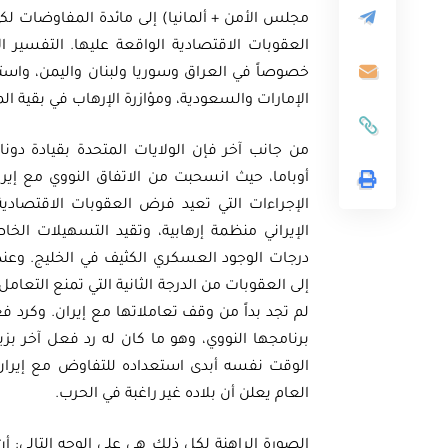
مجلس الأمن + ألمانيا) إلى مائدة المفاوضات ل
العقوبات الاقتصادية الواقعة عليها. التفسير 
خصوصاً في العراق وسوريا ولبنان واليمن، واستخد
الإمارات والسعودية، ومؤازرة الإرهاب في بقية ال
أوراق بحثية
من جانب آخر فإن الولايات المتحدة بقيادة دونا
ثية
ورقة بحثية - أمن الطاقة ال
الإجراءات التي تعيد فرض العقوبات الاقتصادي
المتجددة وتعزيز
الغاز والنفط خارطة الموا
الإيراني منظمة إرهابية، وتقيد التسهيلات الخ
 المصري
وسياسات التعزيز
درجات الوجود العسكري الكثيف في الخليج. وعندما
إلى العقوبات من الدرجة الثانية التي تمنع التعام
لم تجد بداً من وقف تعاملاتها مع إيران. وكرد 
EGP
EG
35.00
برنامجها النووي، وهو ما كان له رد فعل آخر بزي
Add To Cart
Add
الوقت نفسه أبدى استعداده للتفاوض مع إيران 
العام يعلن أن بلاده غير راغبة في الحرب.
الصورة الراهنة لكل ذلك هي على الوجه التالي: أ