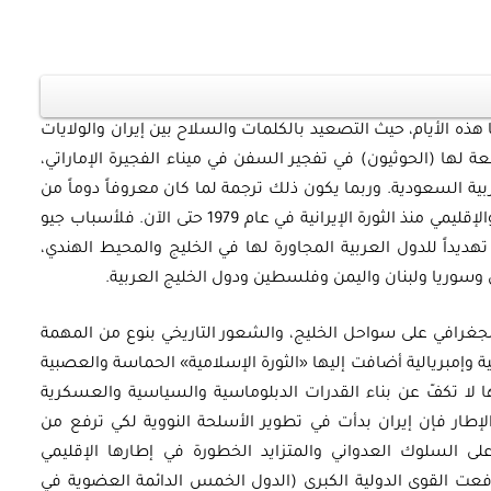
 هذه الأيام، حيث التصعيد بالكلمات والسلاح بين إيران والولايات
ة لها (الحوثيون) في تفجير السفن في ميناء الفجيرة الإماراتي،
السعودية. وربما يكون ذلك ترجمة لما كان معروفاً دوماً من
أن إيران هي خطر حالٌّ وواضح على الأمن الدولي والإقليمي منذ الثورة الإيرانية في عام 1979 حتى الآن. فلأسباب جيو
ديداً للدول العربية المجاورة لها في الخليج والمحيط الهندي،
وسوريا ولبنان واليمن وفلسطين ودول الخليج العربية.
الجغرافي على سواحل الخليج، والشعور التاريخي بنوع من المهمة
ية وإمبريالية أضافت إليها «الثورة الإسلامية» الحماسة والعصبية
ا لا تكفّ عن بناء القدرات الدبلوماسية والسياسية والعسكرية
إطار فإن إيران بدأت في تطوير الأسلحة النووية لكي ترفع من
على السلوك العدواني والمتزايد الخطورة في إطارها الإقليمي
 دفعت القوى الدولية الكبرى (الدول الخمس الدائمة العضوية في