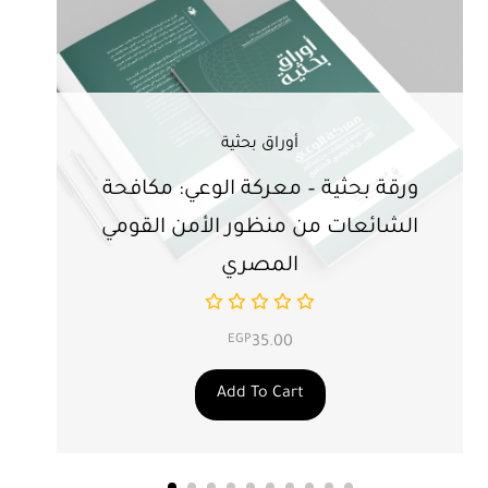
أوراق بحثية
ورقة بحثية – معركة الوعي: مكافحة
ور
الشائعات من منظور الأمن القومي
ت
المصري
EGP
35.00
Add To Cart