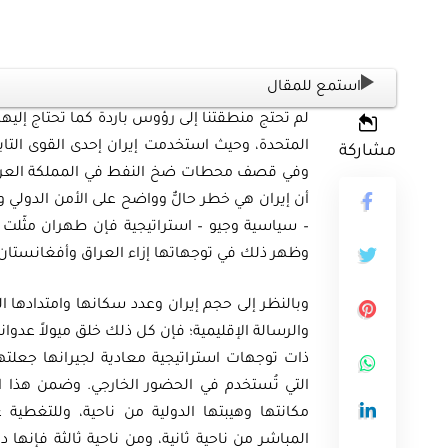
استمع للمقال
لم تحتج منطقتنا إلى رؤوس باردة كما تحتاج إليها
المتحدة، وحيث استخدمت إيران إحدى القوى التابع
مشاركة
وفي قصف محطات ضخ النفط في المملكة العربية 
– سياسية وجيو – استراتيجية فإن طهران مثّلت ته
وظهر ذلك في توجهاتها إزاء العراق وأفغانستان 
وبالنظر إلى حجم إيران وعدد سكانها وامتدادها 
والرسالة الإقليمية؛ فإن كل ذلك خلق ميولاً عدوان
ذات توجهات استراتيجية معادية لجيرانها جعلته
التي تُستخدم في الحضور الخارجي. وضمن هذا ال
مكانتها وهيبتها الدولية من ناحية، وللتغطية 
المباشر من ناحية ثانية، ومن ناحية ثالثة فإنها