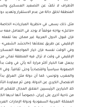
الأطراف لا تكفّ عن التصعيد العسكري والس
المنطقة لخلق حالة من عدم الاستقرار وتهديد دو
مثل ذلك يسمى في «نظرية المباريات» الخاصة با
«فاعل» يواجه موقفاً لا يوجد في التعامل معه سوى
فإن قبول الدول العربية غير ممكن بما تفعله إ
الإقليمي عن طريق عملائها («الحشد الشعبي» في 
وفي الوقت نفسه فإن خيار المواجهة العسكرية ا
الإقليمي في وقت لا تزال فيه المنطقة تعاني من ف
يجعل هذا الخيار أكثر مرارة أنه يأتي في وقت بد
الصعوبة سياسياً واقتصادياً وحتى ثقافياً، وفي 
والمغرب وتونس؛ كما أن دولة مثل العراق ب
الانفصال الكردي عن الدولة، ومن ثم معاودة التأ
كلا الخيارين الرئيسيين انغلاق المجال للتفكير الاس
من ناحية أخرى على إيران، خصوصاً أنها لديها الك
المملكة العربية السعودية ودولة الإمارات الع