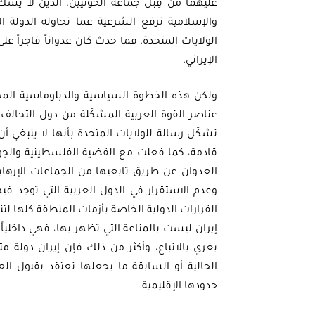
عليهما من قِبل جماعة الحوثيين، الذين لا يشك
والإسلامية ترفع الشرعية عما تحاوله الدولة ا
الولايات المتحدة. فما حدث كان عدواناً فاجراً ع
الإيراني.
ولكن هذه الخطوة السياسية والدبلوماسية المهم
عناصر القوة العربية المشكّلة من دول التحالف ال
تشكّل رسالة للولايات المتحدة بأنها لا ينبغي 
قادمة، كما فعلت مع القضية الفلسطينية والجول
العدوان عن طريق تابعيها من الجماعات الإرهاب
وعدم الاستقرار في الدول العربية التي توجد فيه
القرارات الدولية الخاصة بأزمات المنطقة كلها لت
إيران ليست بالمناعة التي تظهر بها، فهي داخلياً
يغري بالاتباع، وأكثر من ذلك فإن إيران دولة متع
الحالية أو السابقة ما يجعلها تعتقد بقبول العا
حدودها الإقليمية.