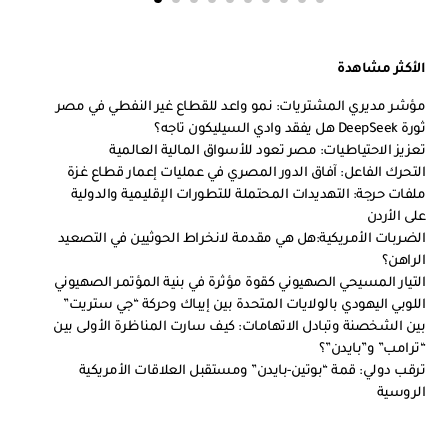
الأكثر مشاهدة
مؤشر مديري المشتريات: نمو واعد للقطاع غير النفطي في مصر
ثورة DeepSeek هل يفقد وادي السيليكون تاجه؟
تعزيز الاحتياطيات: مصر تعود للأسواق المالية العالمية
التحرك الفاعل: آفاق الدور المصري في عمليات إعمار قطاع غزة
ملفات حرجة: التهديدات المحتملة للتطورات الإقليمية والدولية
على الأردن
الضربات الأمريكية:هل هي مقدمة لانخراط الحوثيين في التصعيد
الراهن؟
التيار المسيحي الصهيوني كقوة مؤثرة في بنية المؤتمر الصهيوني
اللوبي اليهودي بالولايات المتحدة بين إيباك وحركة “جي ستريت”
بين الشخصنة وتبادل الاتهامات: كيف سارت المناظرة الأولى بين
“ترامب” و”بايدن”؟
ترقب دولي: قمة “بوتين-بايدن” ومستقبل العلاقات الأمريكية
الروسية