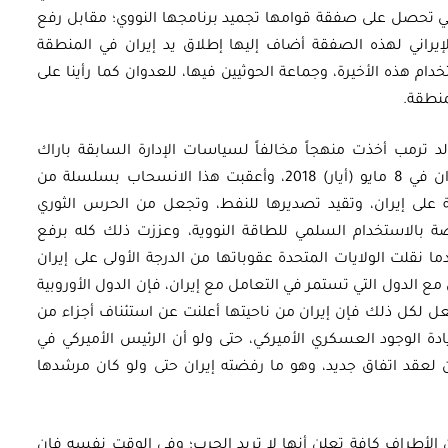
كي تحصل على صفقة قوامها تجميد برنامجها النووي؛ مقابل رفع
الإيراني لهذه الصفقة أضاف إليها إطلاق يد إيران في المنطقة
ام هذه الأخيرة، وجماعة الحوثيين فيها، للعدوان كما رأينا على
منطقة.
أوراق بحثية
لد ترمب أخذت منهجاً مخالفاً لسياسات الإدارة السابقة باراك
مصري:
ورقة بحثية – الهيدروجين: خيار
أوباما، حيث انسحبت من الاتفاق النووي مع إيران في 8 مايو (أيار) 2018، وأعقبت هذا الانسحاب بسلسلة من
ة على إيران، وتقيد تصديرها للنفط، وتجعل من الحرس الثوري
رد
استراتيجي لتعزيز أمن الطاقة في
اصة بالاستخدام السلمي للطاقة النووية، وعززت ذلك كله برفع
مصر
 نقلت الولايات المتحدة عقوباتها من الدرجة الأولى على إيران
ل مع الدول التي تستمر في التعامل مع إيران، فإن الدول الأوروبية
فعل لكل ذلك فإن إيران من ناحيتها أعلنت عن استئناف أجزاء من
EGP
35.00
ادة الوجود العسكري الأميركي، حتى ولو أن الرئيس الأميركي في
Add To Cart
لعقد اتفاق جديد، وهو ما رفضته إيران حتى ولو كان مرشدها
ن الأطراف كافة تعلن أنها لا تريد الحرب؛ وفي الوقت نفسه فإن