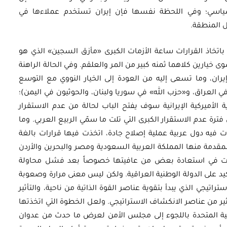
ياسي؛ وفي اللحظة نفسها فإن إيران تستخدم عملاءها في
ل المنطقة.
تخاذ القرارات ساعة الأزمات الكبرى «مأزق السجين» الذي هو
 خيارين كلاهما ثمنه كبير من المر والعلقم. وفي الحالة الراهنة
يران، وما تسعى إليه من العودة إلى الخيار النووي مع التوسع
العراق، و«حزب الله» في سوريا ولبنان، والحوثيون في اليمن)؛
لأميركية الإيرانية سوف يفتح الباب لحالة من عدم الاستقرار
ترة عدم الاستقرار الكبرى التي تلت ما سمّي الربيع العربي. وما
أت فيه دول عربية عملية إصلاح جادة، اتخذت فيها قرارات بالغة
المقدمة منها المملكة العربية السعودية ومصر والبحرين والأردن
دأت في استعادة بعض من عافيتها خصوصاً بعد فشل محاولة
كيد على الدولة الوطنية العراقية. ولكن ليس معنى مرارة وصعوبة
تراتيجي الذي يبدأ بتقوية عناصر القوة الذاتية من ناحية، والتأثير
ثير من عناصر الانكشاف الاستراتيجي. ولعل الخطوة التي اتخذتها
ربية المتحدة باللجوء إلى مجلس الأمن لعرض ما حدث من عدوان