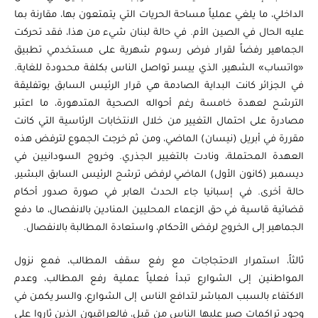
الداخلي، ما يلغي عملياً مساحة الحريات التي يتمتعون بها، مقارنة بما
عليه الحال في الصين الأم. في حالة لبنان شيء من هذا، فقد تحركت
الجماهير رفضاً لقرار فرض رسوم شهرية على مستخدمي تطبيق
«واتساب» الشهير، الذي ييسر تواصل الناس بكلفة محدودة للغاية.
في الجزائر كانت البداية الصادمة هي قرار الرئيس السابق بوتفليقة
الترشح لعهدة خامسة رغم أحواله الصحية المتدهورة، ما اعتبر
مصادرة على احتمال التغيير من خلال الانتخابات الرئاسية التي كانت
مقررة في أبريل (نيسان) الماضي، ومن ثم خرجت الجموع لترفض هذه
العهدة المحتملة، ونادت بالتغيير الجذري. وخروج السودانيين في
ديسمبر (كانون الأول) الماضي لرفض ترشح الرئيس السابق البشير،
حالة أخرى. في إسبانيا جاء الحدث العابر في صورة صدور أحكام
قضائية قاسية في حق الزعماء المحليين المنادين بالانفصال، ما دفع
الجماهير إلى الخروج لرفض الأحكام، واستعادة المطالبة بالانفصال.
ثالثاً، استمرار الاحتجاجات مع رفع سقف المطالب، فمع نزول
المواطنين إلى الشوارع تبدأ فعلياً عملية رفع المطالب، وعدم
الاكتفاء بالسبب المباشر لتدافع الناس إلى الشوارع، والسر يكمن في
وجود تراكمات صبر عليها الناس من قبل، فالعراقيون الذين ثاروا على