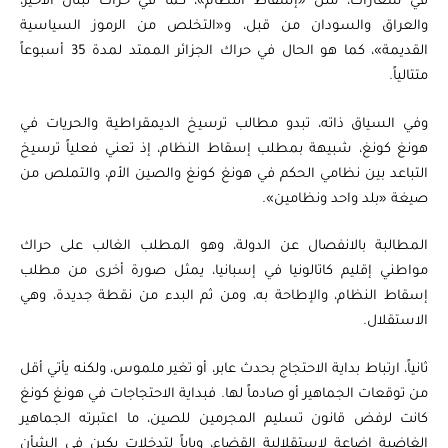
في شعارات، مثل «إسقاط النظام»، كما في حراك لبنان الأخير،
والعراق والسودان من قبل، و«التخلص من الرموز السياسية
القديمة»، كما هو الحال في حراك الجزائر الممتد لمدة 35 أسبوعاً
متتالياً.
وفي السياق ذاته، تبدو مطالب ترسيخ الديمقراطية والحريات في
هونغ كونغ، شبيهة بمطلب إسقاط النظام، إذ تعني فعلياً ترسيخ
التباعد بين نظامي الحكم في هونغ كونغ والصين الأم، والتملص من
صيغة «بلد واحد ونظامين».
المطالبة بالانفصال عن الدولة، وهو المطلب الغالب على حراك
مواطني إقليم كاتالونيا في إسبانيا، يمثل صورة أخرى من مطلب
إسقاط النظام، والإطاحة به، ومن ثم البدء من نقطة جديدة، وهي
الاستقلال.
ثانياً، ارتباط بداية الاحتجاج بحدث عابر، أو تغير ملموس، ولكنه يأتي أقل
من توقعات الجماهير أو صادماً لها. فبداية الاحتجاجات في هونغ كونغ
كانت لرفض قانون تسليم المجرمين للصين، ما اعتبرته الجماهير
الغاضبة إضاعة لاستقلالية القضاء، وباباً لتدخلات بكين في الشأن