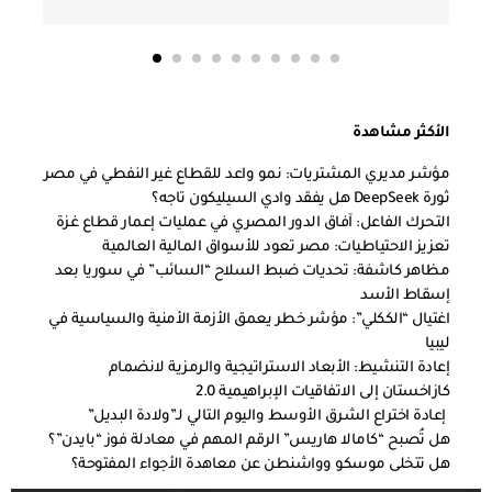
الأكثر مشاهدة
مؤشر مديري المشتريات: نمو واعد للقطاع غير النفطي في مصر
ثورة DeepSeek هل يفقد وادي السيليكون تاجه؟
التحرك الفاعل: آفاق الدور المصري في عمليات إعمار قطاع غزة
تعزيز الاحتياطيات: مصر تعود للأسواق المالية العالمية
مظاهر كاشفة: تحديات ضبط السلاح “السائب” في سوريا بعد
إسقاط الأسد
اغتيال “الككلي”: مؤشر خطر يعمق الأزمة الأمنية والسياسية في
ليبيا
إعادة التنشيط: الأبعاد الاستراتيجية والرمزية لانضمام
كازاخستان إلى الاتفاقيات الإبراهيمية 2.0
إعادة اختراع الشرق الأوسط واليوم التالي لـ”ولادة البديل”
هل تُصبح “كامالا هاريس” الرقم المهم في معادلة فوز “بايدن”؟
هل تتخلى موسكو وواشنطن عن معاهدة الأجواء المفتوحة؟