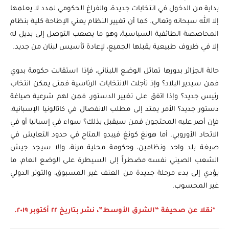
بداية من الدخول في انتخابات جديدة، والفراغ الحكومي لمدد لا يعلمها
إلا الله سبحانه وتعالى. كما أن تغيير النظام يعني الإطاحة كلية بنظام
المحاصصة الطائفية السياسية، وهو ما يصعب التوصل إلى بديل له
إلا في ظروف طبيعية يقبلها الجميع، لإعادة تأسيس لبنان من جديد.
حالة الجزائر بدورها تماثل الوضع اللبناني، فإذا استقالت حكومة بدوي
فمن سيدير البلاد؟ وإذ تأجلت الانتخابات الرئاسية فمتى يمكن انتخاب
رئيس جديد؟ وإذا اتفق على تغيير الدستور، فمن لهم شرعية صياغة
دستور جديد؟ الأمر يمتد إلى مطلب الانفصال في كاتالونيا الإسبانية،
فإن أصر عليه المحتجون فمن سيقبل بذلك؟ سواء في إسبانيا أو في
الاتحاد الأوروبي. أما هونغ كونغ فيبدو المتاح في حدود التعايش في
صيغة بلد واحد ونظامين، وحكومة محلية مرنة، وإلا سيجد جيش
الشعب الصيني نفسه مضطراً إلى السيطرة على الوضع العام، ما
يؤدي إلى بدء مرحلة جديدة من العنف غير المسبوق، والتوتر الدولي
غير المحسوب.
*نقلا عن صحيفة “الشرق الأوسط”، نشر بتاريخ ٢٢ أكتوبر ٢٠١٩.