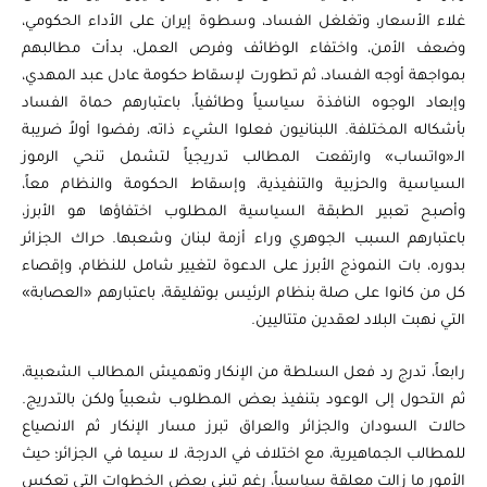
غلاء الأسعار، وتغلغل الفساد، وسطوة إيران على الأداء الحكومي،
وضعف الأمن، واختفاء الوظائف وفرص العمل، بدأت مطالبهم
بمواجهة أوجه الفساد، ثم تطورت لإسقاط حكومة عادل عبد المهدي،
وإبعاد الوجوه النافذة سياسياً وطائفياً، باعتبارهم حماة الفساد
بأشكاله المختلفة. اللبنانيون فعلوا الشيء ذاته، رفضوا أولاً ضريبة
الـ«واتساب» وارتفعت المطالب تدريجياً لتشمل تنحي الرموز
السياسية والحزبية والتنفيذية، وإسقاط الحكومة والنظام معاً،
وأصبح تعبير الطبقة السياسية المطلوب اختفاؤها هو الأبرز،
باعتبارهم السبب الجوهري وراء أزمة لبنان وشعبها. حراك الجزائر
بدوره، بات النموذج الأبرز على الدعوة لتغيير شامل للنظام، وإقصاء
كل من كانوا على صلة بنظام الرئيس بوتفليقة، باعتبارهم «العصابة»
التي نهبت البلاد لعقدين متتاليين.
رابعاً، تدرج رد فعل السلطة من الإنكار وتهميش المطالب الشعبية،
ثم التحول إلى الوعود بتنفيذ بعض المطلوب شعبياً ولكن بالتدريج.
حالات السودان والجزائر والعراق تبرز مسار الإنكار ثم الانصياع
للمطالب الجماهيرية، مع اختلاف في الدرجة، لا سيما في الجزائر؛ حيث
الأمور ما زالت معلقة سياسياً، رغم تبني بعض الخطوات التي تعكس