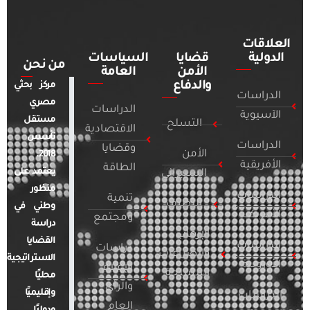
العلاقات
الدولية
قضايا
السياسات
من نحن
الأمن
العامة
والدفاع
مركز بحثي
الدراسات
مصري
الدراسات
الآسيوية
مستقل
التسلح
الاقتصادية
تأسس
الدراسات
وقضايا
الأمن
2018.
الأفريقية
الطاقة
يعتمد على
السيبراني
منظور
الدراسات
تنمية
التطرف
وطني في
الأمريكية
ومجتمع
دراسة
الإرهاب
القضايا
الدراسات
دراسات
والصراعات
الاستراتيجية
الأوروبية
الإعلام
المسلحة
محليًا
والرأي
وإقليميًا
الدراسات
العام