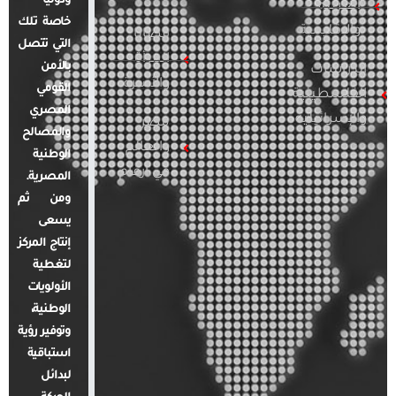
ودوليًا
العربية
خاصة تلك
والإقليمية
قضايا
التي تتصل
المرأة
بالأمن
الدراسات
والأسرة
القومي
الفلسطينية
المصري
والإسرائيلية
مصر
والمصالح
والعالم
الوطنية
في أرقام
المصرية.
ومن ثم
يسعى
إنتاج المركز
لتغطية
الأولويات
الوطنية،
وتوفير رؤية
استباقية
لبدائل