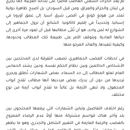
لم يعد الحراك الشعبي الغاضب قاصراً على بلداننا العربية، كما يجري
في لبنان والجزائر والعراق، ومن قبل السودان؛ بل أصبح ظاهرة دولية
تمتد من هونغ كونغ في أقصى شرق آسيا، إلى عمق أوروبا في
إسبانيا، وتحديداً في إقليم كاتالونيا. الشائع أن نزول الجماهير إلى
الشوارع له ثمن واحد، هو أن تُلبَّى مطالبها قبل أن تعود مرة أخرى إلى
حياتها العادية. ويتوقف الأمر على طبيعة تلك المطالب وحدودها،
وكيفية تنفيذها، والعائد المرجو منها.
في لحظات الغضب الجماهيري، تصعب التفرقة لدى المحتجين بين
الأشخاص الحاكمين وبين نظام الحكم نفسه. وحين يشتد الحماس
العام تعلو المطالب إلى حد السماء. بعض الشعارات تُطلق ويجري
ترديدها من دون أن يدرك بعض مردديها أنها مطالب تفتح أبواب
المجهول، ولا تنهي الأزمة؛ بل غالباً ما تفتح أبواب أزمة من نوع
مختلف.
رغم اختلاف التفاصيل وتباين الشعارات التي يرفعها المحتجون بين
بلد وآخر، هناك قواسم مشتركة، منها أولاً عدم الرضاء الممزوج
بالغضب، والرغبة العارمة في التغيير الشامل والجذري، وهو ما يظهر