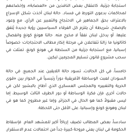
استجابة جزئية، كاعتقال بعض النافذين من «العصابة»، وإخضاعهم
لمحاكمات بدعوى التورط في فساد. حالة لبنان أخذت شكل الإسراع
بالاعتراف بحق الجماهير في الاحتجاج والتعبير عن الرأي، مع وعود
بالإصلاح، شريطة أن يلتزم كل الفرقاء السياسيين رؤية جديدة يُتفق
عليها، أو يدخل لبنان نفقاً لا مخرج منه. حالتا هونغ كونغ وانفصال
كاتالونيا ما زالتا تتفاعلان في مرحلة إنكار مطالب الاحتجاجات؛ خصوصاً
إسبانيا، مع استجابة جزئية من السلطة في هونغ كونغ، تمثلت في
سحب مشروع قانون تسليم المجرمين لبكين.
خامساً، في كل الحالات، تسود حالة اللايقين عند الجميع. في حالة
السودان لعبت الوساطة الأفريقية دوراً رئيسياً في الحوار بين «قوى
الحرية والتغيير» والمجلس العسكري الذي أطاح بالبشير؛ لكن في
حالات أخرى فإن فكرة الوساطة أو دور الطرف الثالث الوسيط، إما
ليس مقبولاً كما هو الحال في الجزائر، وإما غير مطروح كما هو في
لبنان وهونغ كونغ وإسبانيا، على الأقل حتى اللحظة.
سادساً، بعض المطالب تضيف إرباكاً أكبر للمشهد العام. فإسقاط
الحكومة في لبنان يعني مروحة كبيرة جداً من احتمالات عدم الاستقرار،