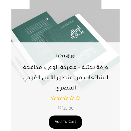
أوراق بحثية
ورقة بحثية – معركة الوعي: مكافحة
ور
الشائعات من منظور الأمن القومي
ت
المصري
EGP
35.00
Add To Cart