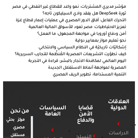
مؤشر مديري المشتريات: نمو واعد للقطاع غير النفطي في مصر
ثورة DeepSeek هل يفقد وادي السيليكون تاجه؟
التحرك الفاعل: آفاق الدور المصري في عمليات إعمار قطاع غزة
تعزيز الاحتياطيات: مصر تعود للأسواق المالية العالمية
أمن ودفاع أوروبا في مواجهة المجهول: ما العمل؟
نحو تعليم مواز بمعايير دولية
إشكاليّات تاريخيّة في النظام السياسي والانتخابي
كيف تطوّرت التشريعات المصرية المُنظِّمة للتجارب السريرية؟
اليوم العالمي لمكافحة الاتجار بالبشر: قراءة في التجربة
المصرية لمواجهة أنماط الاستغلال الجديدة
التنمية المستدامة: تطوير الريف المصري
العلاقات
الدولية
قضايا
السياسات
من نحن
الأمن
العامة
والدفاع
مركز بحثي
مصري
الدراسات
مستقل
التسلح