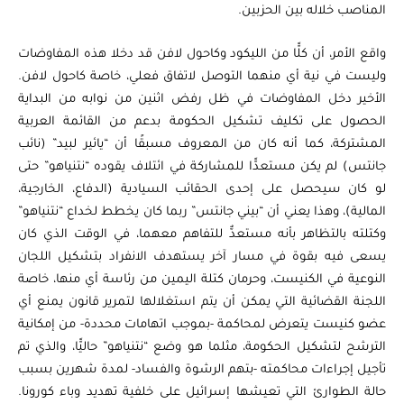
المناصب خلاله بين الحزبين.
واقع الأمر، أن كلًّا من الليكود وكاحول لافن قد دخلا هذه المفاوضات
وليست في نية أي منهما التوصل لاتفاق فعلي، خاصة كاحول لافن.
الأخير دخل المفاوضات في ظل رفض اثنين من نوابه من البداية
الحصول على تكليف تشكيل الحكومة بدعم من القائمة العربية
المشتركة، كما أنه كان من المعروف مسبقًا أن “يائير لبيد” (نائب
جانتس) لم يكن مستعدًّا للمشاركة في ائتلاف يقوده “نتنياهو” حتى
لو كان سيحصل على إحدى الحقائب السيادية (الدفاع، الخارجية،
المالية)، وهذا يعني أن “بيني جانتس” ربما كان يخطط لخداع “نتنياهو”
وكتلته بالتظاهر بأنه مستعدٌّ للتفاهم معهما، في الوقت الذي كان
يسعى فيه بقوة في مسار آخر يستهدف الانفراد بتشكيل اللجان
النوعية في الكنيست، وحرمان كتلة اليمين من رئاسة أي منها، خاصة
اللجنة القضائية التي يمكن أن يتم استغلالها لتمرير قانون يمنع أي
عضو كنيست يتعرض لمحاكمة -بموجب اتهامات محددة- من إمكانية
الترشح لتشكيل الحكومة، مثلما هو وضع “نتنياهو” حاليًّا، والذي تم
تأجيل إجراءات محاكمته -بتهم الرشوة والفساد- لمدة شهرين بسبب
حالة الطوارئ التي تعيشها إسرائيل على خلفية تهديد وباء كورونا.