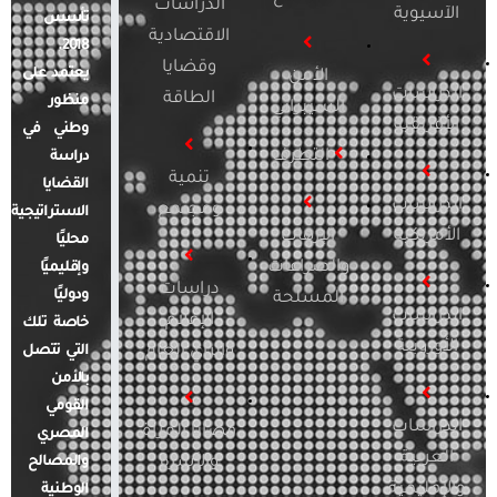
الدراسات
الآسيوية
تأسس
الاقتصادية
2018.
وقضايا
يعتمد على
الأمن
الدراسات
الطاقة
منظور
السيبراني
الأفريقية
وطني في
التطرف
دراسة
تنمية
القضايا
الدراسات
ومجتمع
الاستراتيجية
الأمريكية
الإرهاب
محليًا
والصراعات
وإقليميًا
دراسات
ودوليًا
المسلحة
الدراسات
الإعلام
خاصة تلك
الأوروبية
والرأي العام
التي تتصل
بالأمن
القومي
الدراسات
قضايا المرأة
المصري
العربية
والأسرة
والمصالح
والإقليمية
الوطنية