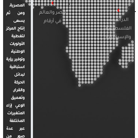
المصرية.
مصر والعالم
ومن ثم
الدراسات
في أرقام
يسعى
الفلسطينية
إنتاج المركز
لتغطية
والإسرائيلية
الأولويات
الوطنية،
وتوفير رؤية
استباقية
لبدائل
الحركة
والقرار.
وتعميق
الوعي إزاء
المتغيرات
المختلفة
عبر عدة
صور من