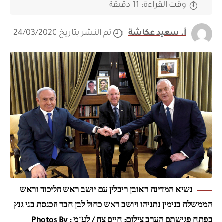
وقت القراءة: 11 دقيقة
أ. سعيد عكاشة
تم النشر بتاريخ 24/03/2020
נשיא המדינה ראובן ריבלין עם יושב ראש הליכוד וראש
הממשלה בנימין נתניהו ויושב ראש כחול לבן חבר הכנסת בני גנץ
בפתח פגישתם הערב צילום: חיים צח / לע"מ Photos By :