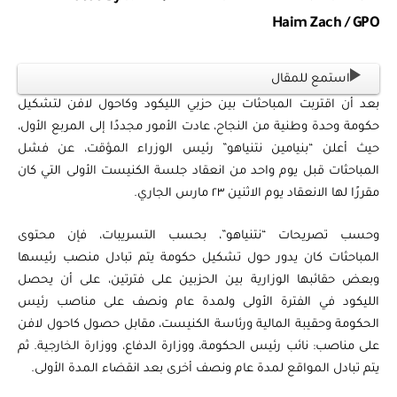
Haim Zach / GPO
استمع للمقال
بعد أن اقتربت المباحثات بين حزبي الليكود وكاحول لافن لتشكيل
حكومة وحدة وطنية من النجاح، عادت الأمور مجددًا إلى المربع الأول،
حيث أعلن “بنيامين نتنياهو” رئيس الوزراء المؤقت، عن فشل
المباحثات قبل يوم واحد من انعقاد جلسة الكنيست الأولى التي كان
مقررًا لها الانعقاد يوم الاثنين ٢٣ مارس الجاري.
وحسب تصريحات “نتنياهو”، بحسب التسريبات، فإن محتوى
المباحثات كان يدور حول تشكيل حكومة يتم تبادل منصب رئيسها
وبعض حقائبها الوزارية بين الحزبين على فترتين، على أن يحصل
الليكود في الفترة الأولى ولمدة عام ونصف على مناصب رئيس
الحكومة وحقيبة المالية ورئاسة الكنيست، مقابل حصول كاحول لافن
على مناصب: نائب رئيس الحكومة، ووزارة الدفاع، ووزارة الخارجية. ثم
يتم تبادل المواقع لمدة عام ونصف أخرى بعد انقضاء المدة الأولى.