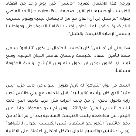
ويرجح هذا الاحتمال تصريح “جانتس” قبل يوم واحد من انعقاد
الكنيست، أو حسبما ذكر تقرير لصحيفة Jerusalem Post الأحد الماضي
بقوله: “لم نصل إلى أي اتفاق مع من لا يتعامل بجدية ويقوم بتسريب
أنباء ضارة، وأقول له لا تحاول إفساد نظامنا الديمقراطي ومواطنينا
بالسعي لإصابة الكنيست بالشلل”.
هذا يعني أن “جانتس” كان يتحسب لاحتمال أن يكون “نتنياهو” يسعى
فقط لتأمين انعقاد الكنيست وضمان تقاسم اللجان النوعية، ومنع
تمرير أي قانون يمكن أن يحول بينه وبين الترشح لرئاسة الحكومة
مستقبلًا.
الشك في نوايا “نتنياهو” له تاريخ طويل، سواء من جانب حزب “يش
عتيد” الذي كان يرأسه “يائير لبيد” -قبل التحالف مع بيني جانتس تحت
راية كاحول لافن- أو من جانب أحزاب مثل حزب كاديما الذي كانت
ترأسه “تسيبي ليفني” عام2013 . ومن ثم يبدو مفهومًا لماذا أعلن
الليكود عن مقاطعته جلسة الكنيست الافتتاحية بعد أن تم التأكد من
دفع “جانتس” الأمور نحو استبعاد رئيس الكنيست الموالي لـ”نتنياهو”
(يولي أدلشتين) وتقسيم اللجان بشكل احتكاري اعتمادًا على الأغلبية