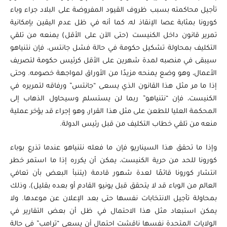
تأجيل محاكمته بسبب ظروف القيود المفروضة على البلاد جراء وباء
كورونا بمثابة عصا الإنقاذ له، كما أنه في ظل عدم اليقين بإمكانية
تمرير قانون داخل الكنيست (حتى الآن على الأقل) يمنعه من تلقي
التكليف بمحاولة تشكيل حكومة في حالة فشل جانتس، فإن نتنياهو
سيبقى في منصبه لمدة شهرين على الأقل كرئيس حكومة لتصريف
الأعمال، وهو وضع يمنحه مزيدًا من الأوراق لمواجهة خصومه. وحتى
إذا ما مر مثل هذا القانون الذي يسعى “جانتس” ورفاقه لتمريره في
الكنيست، فإن “نتنياهو” ربما لن يستسلم وسيحاول الذهاب إلى
المحكمة العليا للطعن على مثل هذا القرار، وهو إجراء قد يؤخر عملية
منعه من تلقي خطاب التكليف من قبل رئيس الدولة.
وإذا ما تحقق هذا السيناريو فإن ما فعله نتنياهو عندما تذرع بوباء
كورونا للحد من حرية الكنيست، يمكن أن يكرره إذا ما استمر خطر
انتشار كورونا قائمًا لعدة شهور قادمة (يتنبأ البعض بأن تعافي
العالم من الوباء قد لا يتحقق قبل يونيو القادم أو بعده بقليل)، وذلك
بمحاولة تأجيل الانتخابات نفسها حتى بعد الإعلان عن موعدها. ولا
يمكن استبعاد مثل هذا الاحتمال في ظل أن بعض التقارير في
الولايات المتحدة نفسها ناقشت احتمال أن يسعى “ترامب” في حالة