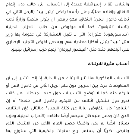
وأشارت تقارير إسرائيلية عديدة إلى الأسباب التي حالت دون إتمام
الاتفاق وإنفاذه عمليًّا، وعلى رأسها رفض “يائير لبيد” (الرجل الثاني في
تحالف كاحول لافن) الاتفاق، فهو يرفض أن يتولى منصبًا وزاريًّا تحت
رئاسة “نتنياهو”، كما أنه مرفوض من جانب الأحزاب الدينية
(شاسويهودة هتوراه) التي لا تقبل المشاركة في حكومة بها وزير
مثل “لبيد” يتبنى أفكارًا معادية لهم، ويسعى لفرض التجنيد الإجباري
على أتباعهم، مثله مثل “أفيغدور ليبرمان” زعيم حزب إسرائيل بيتينو.
أسباب مثيرة للارتباك
الأسباب المذكورة هنا تثير الارتباك من البداية، إذ إنها تشير إلى أن
المفاوضات جرت بين الحزبين دون علم الرجل الثاني في كاحول لافن أو
بالرغم منه، كما لا توضح التسريبات حول هذه المباحثات هل كانت
تدور حول تشكيل ائتلاف من الليكود وكاحول لافن فقط؟ أم إن
“نتنياهو” كان يتفاوض نيابة عن كتلة اليمين؟ وبالتالي فإن الائتلاف
الذي كان يعمل عليه كان سيضم أيضًا حلفاءه (الأحزاب الدينية، وحزب
يمينا). أيضًا لم يكن واضحًا مصير العام الأخير من الائتلاف الذي
يفترض نظريًّا أن يستمر أربع سنوات والكيفية التي ستوزع بها