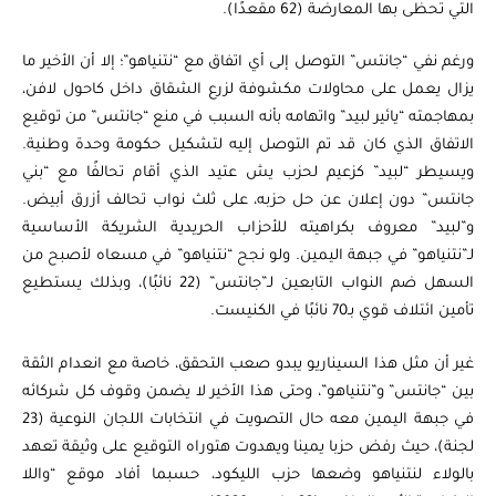
التي تحظى بها المعارضة (62 مقعدًا).
ورغم نفي “جانتس” التوصل إلى أي اتفاق مع “نتنياهو”؛ إلا أن الأخير ما
يزال يعمل على محاولات مكشوفة لزرع الشقاق داخل كاحول لافن،
بمهاجمته “يائير لبيد” واتهامه بأنه السبب في منع “جانتس” من توقيع
الاتفاق الذي كان قد تم التوصل إليه لتشكيل حكومة وحدة وطنية.
ويسيطر “لبيد” كزعيم لحزب يش عتيد الذي أقام تحالفًا مع “بني
جانتس” دون إعلان عن حل حزبه، على ثلث نواب تحالف أزرق أبيض.
و”لبيد” معروف بكراهيته للأحزاب الحريدية الشريكة الأساسية
لـ”نتنياهو” في جبهة اليمين. ولو نجح “نتنياهو” في مسعاه لأصبح من
السهل ضم النواب التابعين لـ”جانتس” (22 نائبًا)، وبذلك يستطيع
تأمين ائتلاف قوي بـ70 نائبًا في الكنيست.
غير أن مثل هذا السيناريو يبدو صعب التحقق، خاصة مع انعدام الثقة
بين “جانتس” و”نتنياهو”، وحتى هذا الأخير لا يضمن وقوف كل شركائه
في جبهة اليمين معه حال التصويت في انتخابات اللجان النوعية (23
لجنة)، حيث رفض حزبا يمينا ويهدوت هتوراه التوقيع على وثيقة تعهد
بالولاء لنتنياهو وضعها حزب الليكود، حسبما أفاد موقع “واللا