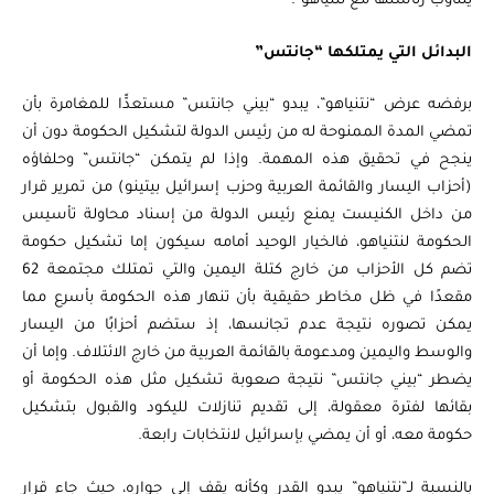
يتناوب رئاستها مع نتنياهو”.
البدائل التي يمتلكها “جانتس”
برفضه عرض “نتنياهو”، يبدو “بيني جانتس” مستعدًّا للمغامرة بأن
تمضي المدة الممنوحة له من رئيس الدولة لتشكيل الحكومة دون أن
ينجح في تحقيق هذه المهمة. وإذا لم يتمكن “جانتس” وحلفاؤه
(أحزاب اليسار والقائمة العربية وحزب إسرائيل بيتينو) من تمرير قرار
من داخل الكنيست يمنع رئيس الدولة من إسناد محاولة تأسيس
الحكومة لنتنياهو، فالخيار الوحيد أمامه سيكون إما تشكيل حكومة
تضم كل الأحزاب من خارج كتلة اليمين والتي تمتلك مجتمعة 62
مقعدًا في ظل مخاطر حقيقية بأن تنهار هذه الحكومة بأسرع مما
يمكن تصوره نتيجة عدم تجانسها، إذ ستضم أحزابًا من اليسار
والوسط واليمين ومدعومة بالقائمة العربية من خارج الائتلاف. وإما أن
يضطر “بيني جانتس” نتيجة صعوبة تشكيل مثل هذه الحكومة أو
بقائها لفترة معقولة، إلى تقديم تنازلات لليكود والقبول بتشكيل
حكومة معه، أو أن يمضي بإسرائيل لانتخابات رابعة.
بالنسبة لـ”نتنياهو” يبدو القدر وكأنه يقف إلى جواره، حيث جاء قرار