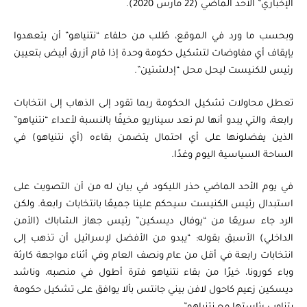
الإخباري” الأحد الماضي (22 مارس 2020).
وبحسب ما ورد في الموقع، طُلب من حلفاء “نتنياهو” أن يتعهدوا
بإيقاف أي مفاوضات لتشكيل حكومة وحدة إذا قام أزرق أبيض بتعيين
رئيس للكنيست ليحل محل “إدلشتين”.
تعطل محاولات تشكيل الحكومة ربما تقود إلى الذهاب إلى انتخابات
رابعة، والتي يبدو أنها لم تعد سيناريو مخيفًا بالنسبة لأعداء “نتنياهو”
الذين يفضلونها على أي احتمال يتضمن بقاءه (أي نتنياهو) في
الساحة السياسية اليوم وغدًا.
في يوم الأحد الماضي حذر الليكود في بيان له من أن التصويت على
استبدال رئيس الكنيست سيحكم علينا جميعًا بانتخابات رابعة. ولكن
الرد جاء سريعًا من “يوفال ديسكين” رئيس جهاز الشاباك (الأمن
الداخلي) الأسبق بقوله: “يبدو من الأفضل لإسرائيل أن تذهب إلى
انتخابات رابعة في أقل من عام ونصف العام وفي أثناء مواجهة كارثة
وباء كورونا، خيرًا من بقاء نتنياهو فترة أطول في منصبه، وناشد
ديسكين زعيم كاحول لافن بيني جانتس بألا يوافق على تشكيل حكومة