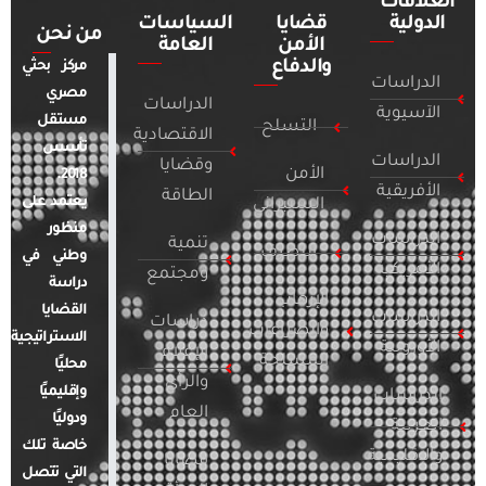
العلاقات
الدولية
قضايا
السياسات
من نحن
الأمن
العامة
والدفاع
مركز بحثي
الدراسات
مصري
الدراسات
الآسيوية
مستقل
التسلح
الاقتصادية
تأسس
الدراسات
وقضايا
الأمن
2018.
الأفريقية
الطاقة
يعتمد على
السيبراني
منظور
الدراسات
تنمية
التطرف
وطني في
الأمريكية
ومجتمع
دراسة
الإرهاب
القضايا
الدراسات
دراسات
والصراعات
الاستراتيجية
الأوروبية
الإعلام
المسلحة
محليًا
والرأي
وإقليميًا
الدراسات
العام
ودوليًا
العربية
خاصة تلك
والإقليمية
قضايا
التي تتصل