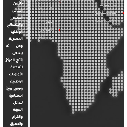
المرأة
بالأمن
الدراسات
والأسرة
القومي
الفلسطينية
المصري
والإسرائيلية
مصر
والمصالح
والعالم
الوطنية
في أرقام
المصرية.
ومن ثم
يسعى
إنتاج المركز
لتغطية
الأولويات
الوطنية،
وتوفير رؤية
استباقية
لبدائل
الحركة
والقرار.
وتعميق