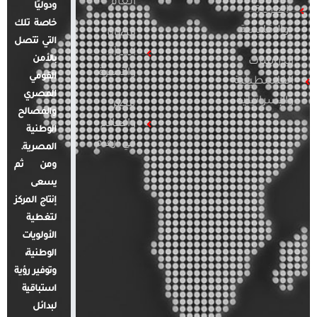
العام
ودوليًا
العربية
خاصة تلك
والإقليمية
قضايا
التي تتصل
المرأة
بالأمن
الدراسات
والأسرة
القومي
الفلسطينية
المصري
والإسرائيلية
مصر
والمصالح
والعالم
الوطنية
في أرقام
المصرية.
ومن ثم
يسعى
إنتاج المركز
لتغطية
الأولويات
الوطنية،
وتوفير رؤية
استباقية
لبدائل