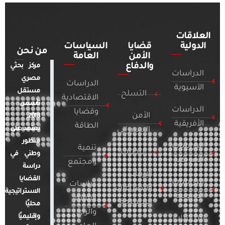
العلاقات
الدولية
قضايا
السياسات
من نحن
الأمن
العامة
والدفاع
مركز بحثي
الدراسات
مصري
الدراسات
الآسيوية
مستقل
التسلح
الاقتصادية
تأسس
الدراسات
وقضايا
الأمن
2018.
الأفريقية
الطاقة
يعتمد على
السيبراني
منظور
الدراسات
تنمية
التطرف
وطني في
الأمريكية
ومجتمع
دراسة
الإرهاب
القضايا
الدراسات
دراسات
والصراعات
الاستراتيجية
الأوروبية
الإعلام
المسلحة
محليًا
والرأي
وإقليميًا
الدراسات