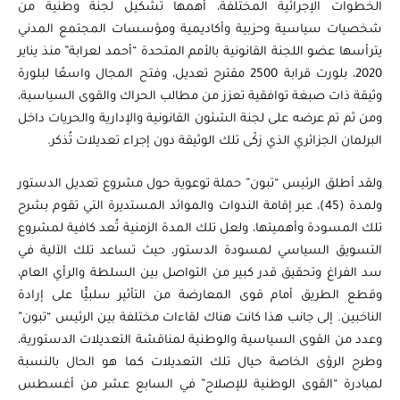
الخطوات الإجرائية المختلفة، أهمها تشكيل لجنة وطنية من
شخصيات سياسية وحزبية وأكاديمية ومؤسسات المجتمع المدني
يترأسها عضو اللجنة القانونية بالأمم المتحدة “أحمد لعرابة” منذ يناير
2020، بلورت قرابة 2500 مقترح تعديل، وفتح المجال واسعًا لبلورة
وثيقة ذات صبغة توافقية تعزز من مطالب الحراك والقوى السياسية،
ومن ثم تم عرضه على لجنة الشئون القانونية والإدارية والحريات داخل
البرلمان الجزائري الذي زكّى تلك الوثيقة دون إجراء تعديلات تُذكر.
ولقد أطلق الرئيس “تبون” حملة توعوية حول مشروع تعديل الدستور
ولمدة (45)، عبر إقامة الندوات والموائد المستديرة التي تقوم بشرح
تلك المسودة وأهميتها، ولعل تلك المدة الزمنية تُعد كافية لمشروع
التسويق السياسي لمسودة الدستور، حيث تساعد تلك الآلية في
سد الفراغ وتحقيق قدر كبير من التواصل بين السلطة والرأي العام،
وقطع الطريق أمام قوى المعارضة من التأثير سلبيًّا على إرادة
الناخبين. إلى جانب هذا كانت هناك لقاءات مختلفة بين الرئيس “تبون”
وعدد من القوى السياسية والوطنية لمناقشة التعديلات الدستورية،
وطرح الرؤى الخاصة حيال تلك التعديلات كما هو الحال بالنسبة
لمبادرة “القوى الوطنية للإصلاح” في السابع عشر من أغسطس