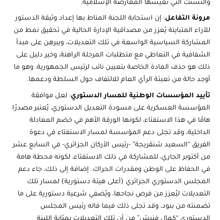
والتشتت التي تعيشها المعارضة الإسلامية.
مرونة التفاعل
: إن استجابة اللجنة المناط بها إعداد وثيقة الدستور
للآراء المتباينة يُعزز من مصداقية الإدارة الحالية في تحقيق نمط من
المشاركة السياسية الواسعة في تلك التعديلات، ويبرهن على مبدأ
الشفافية في التعاطي مع متطلبات المرحلة الراهنة، وخير دليل على
ذلك هو حذف المادة الخاصة بتعيين نائب لرئيس الجمهورية، وهو ما
أوجد حالة من تعبئة الرأي العام للالتفاف حول السلطة ودعمها.
تأييد المؤسسات الوطنية للمسار الدستوري
: لعل موافقة
المؤسسة العسكرية على مسودة التعديل الدستوري، يُعتبر مصدرًا
هامًا في هذا الاستفتاء، لكونها الورقة الأهم في خضم المعادلة
الداخلية، وقد تجلى دعم المؤسسة لمسار الاستفتاء في دعوة
الفريق “السعيد شنقريجة” -رئيس الأركان الجزائري- في السابع عشر
من أكتوبر الجاري، للمشاركة في ذلك الاستفتاء، لكونه محطة هامة
في الحفاظ على الوطن ومقدرات الحراك. إضافة إلى ذلك، جاء دعم
المجلس الدستوري الجزائري (أعلى هيئة دستورية) لمسار تلك
التعديلات ليُعزز من فرص نجاحها، ويُضفي شرعية دستورية على ما
تضمنته من بنود، وقد تجلى ذلك فيما قاله رئيس المجلس
الدستوري “كمال فنيش” من أن تلك التعديلات بمثابة اللبنة