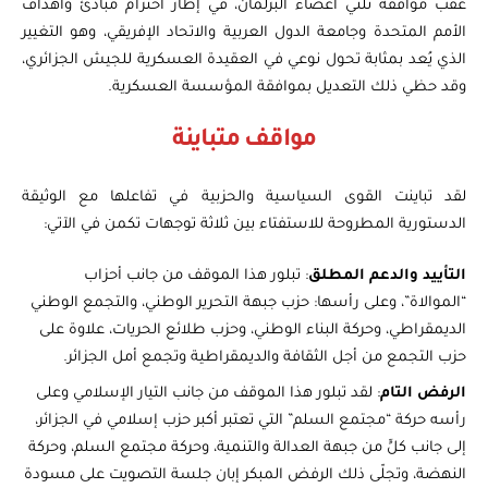
عقب موافقة ثلثي أعضاء البرلمان، في إطار احترام مبادئ وأهداف
الأمم المتحدة وجامعة الدول العربية والاتحاد الإفريقي، وهو التغيير
الذي يُعد بمثابة تحول نوعي في العقيدة العسكرية للجيش الجزائري،
وقد حظي ذلك التعديل بموافقة المؤسسة العسكرية.
مواقف متباينة
لقد تباينت القوى السياسية والحزبية في تفاعلها مع الوثيقة
الدستورية المطروحة للاستفتاء بين ثلاثة توجهات تكمن في الآتي:
التأييد والدعم المطلق
: تبلور هذا الموقف من جانب أحزاب
“الموالاة”، وعلى رأسها: حزب جبهة التحرير الوطني، والتجمع الوطني
الديمقراطي، وحركة البناء الوطني، وحزب طلائع الحريات، علاوة على
حزب التجمع من أجل الثقافة والديمقراطية وتجمع أمل الجزائر.
الرفض التام
: لقد تبلور هذا الموقف من جانب التيار الإسلامي وعلى
رأسه حركة “مجتمع السلم” التي تعتبر أكبر حزب إسلامي في الجزائر،
إلى جانب كلٍّ من جبهة العدالة والتنمية، وحركة مجتمع السلم، وحركة
النهضة، وتجلّى ذلك الرفض المبكر إبان جلسة التصويت على مسودة