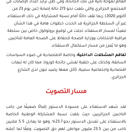
العالم لموجة ثانية من تلك الجائحة، وفي ظل تزايد أعداد الإصابات في
المجتمع الجزائري والتي بلغت نحو 273 حالة إصابة (عن يوم 23 من
أكتوبر 2020) ربما تقف حائلًا أمام نسبة المشاركة في ذلك الاستفتاء،
غير أن السلطة الجزائرية قد اتخذت خطوات هامة في هذا الشأن
تنفيذًا لمسار الاستفتاء، تجلت في توقيع بروتوكول خاص بين سلطة
مراقبة الانتخابات ووزارة الصحة للحفاظ على الصحة العامة للناخبين،
وهو ما يُعزز من مسار استكمال الاستفتاء.
تفاقم المشكلات الداخلية:
وخاصة الاقتصادية في ضوء السياسات
السابقة، وكذلك على خلفية تفشي جائحة كورونا، مما كان له تبعات
اقتصادية واجتماعية سلبية، تآكل معها رصيد تبون لدى الشارع
الجزائري.
مسار التصويت
لقد شهد الاستفتاء على مسودة الدستور إقبالًا ضعيفًا من جانب
الناخبين الجزائريين، حيث بلغت نسبة المشاركة الوطنية الخاصة
بالاستفتاء على تعديل الدستور نحو 23.7%، وهو ما يعادل 5.5 ملايين
ناخب من بين 23.5 مليون مواطن لهم حق التصويت، وفقًا لما أعلنه