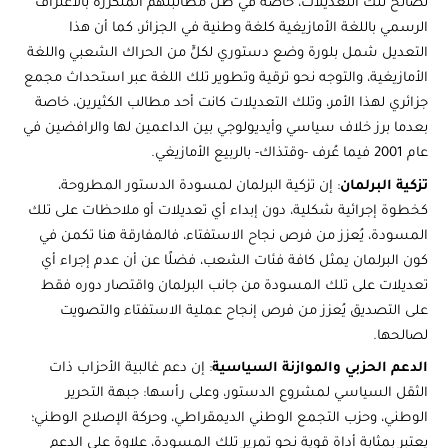
لصالح تلك التعديلات، خاصة في ظل مطالبتهم المتكررة بالاعتراف
الرسمي باللغة الأمازيغية كلغة وطنية في الجزائر، كما أن هذا
التعديل شمل بلورة وضع دستوري لكلٍّ من الحراك الشعبي واللغة
الأمازيغية، والتوجه نحو ترقية وتطوير تلك اللغة عبر استحداث مجمع
جزائري لهذا الأمر، وتلك التعديلات كانت أحد مطالب الكثيرين، خاصة
بعدما برز خلاف سياسي وأيديولوجي بين الداعمين لها والرافضين في
عام 2001 فيما عُرف -وقتذاك- بالربيع الأمازيغي.
تزكية البرلمان
: إن تزكية البرلمان لمسودة الدستور المطروحة،
كخطوة إجرائية شكلية، دون إبداء أي تعديلات أو ملاحظات على تلك
المسودة، يُعزز من فرص نجاح الاستفتاء، فالمفارقة هنا تكمن في
كون البرلمان يمثل كافة فئات الشعب، فضلًا عن أن عدم إجراء أي
تعديلات على تلك المسودة من جانب البرلمان واقتصار دوره فقط
على التصديق يُعزز من فرص إنجاح عملية الاستفتاء والتصويت
لصالحها.
الدعم الحزبي والموازنة السياسية
: إن دعم غالبية الأحزاب ذات
الثقل السياسي لمشروع الدستور، وعلى رأسها: جبهة التحرير
الوطني، وحزب التجمع الوطني الديمقراطي، وحركة الإصلاح الوطني؛
يعتبر بمثابة أداة قوية نحو تمرير تلك المسودة، علاوة على الدعم