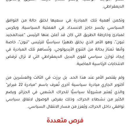
الديمقراطي.
وتكمن أهمية تلك المبادرة في سعيها لخلق حالة من التوافق
السياسي يكسر حاجز الانسداد في العملية السياسية، ويكرس
لمبادئ وخارطة الطريق التي كان قد أعلن عنها الرئيس “عبدالمجيد
تبون”، وهو الأمر الذي يخلق ظهيرًا سياسيًّا للرئيس “تبون”، خاصة
وأنها تمتاز بحالة من التنوع الأيديولوجي. وتُساهم تلك المبادرة في
إيجاد توازن سياسي لقوى البديل الديمقراطي التي لا تزال ترفض
الانتخابات الرئاسية الماضية.
ولم يقتصر الأمر عند هذا الحد، بل برزت في الثالث والعشرين من
أكتوبر الجاري مبادرة سياسية أخرى تُعرف باسم “مبادرة 22 فبراير”
والذي يُعتبر مشروعًا سياسيًّا للحراك الشعبي في الجزائر، ويضم
الكثير من نشطاء الحراك، وذلك بغرض الوصول لاتفاق سياسي
توافقي داخل الحراك، ويُعزز من مسار الانتقال السياسي.
فرص متعددة