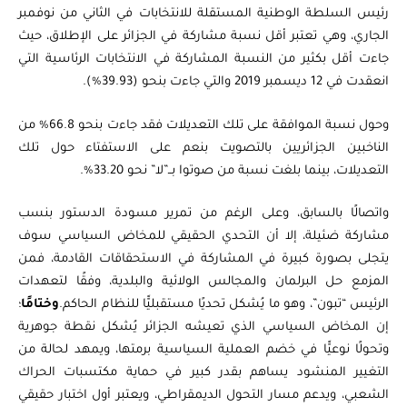
رئيس السلطة الوطنية المستقلة للانتخابات في الثاني من نوفمبر
الجاري، وهي تعتبر أقل نسبة مشاركة في الجزائر على الإطلاق، حيث
جاءت أقل بكثير من النسبة المشاركة في الانتخابات الرئاسية التي
انعقدت في 12 ديسمبر 2019 والتي جاءت بنحو (39.93%).
وحول نسبة الموافقة على تلك التعديلات فقد جاءت بنحو 66.8% من
الناخبين الجزائريين بالتصويت بنعم على الاستفتاء حول تلك
التعديلات، بينما بلغت نسبة من صوتوا بــ”لا” نحو 33.20%.
واتصالًا بالسابق، وعلى الرغم من تمرير مسودة الدستور بنسب
مشاركة ضئيلة، إلا أن التحدي الحقيقي للمخاض السياسي سوف
يتجلى بصورة كبيرة في المشاركة في الاستحقاقات القادمة، فمن
المزمع حل البرلمان والمجالس الولائية والبلدية، وفقًا لتعهدات
الرئيس “تبون”، وهو ما يُشكل تحديًا مستقبليًّا للنظام الحاكم.
وختامًا
؛
إن المخاض السياسي الذي تعيشه الجزائر يُشكل نقطة جوهرية
وتحولًا نوعيًّا في خضم العملية السياسية برمتها، ويمهد لحالة من
التغيير المنشود يساهم بقدر كبير في حماية مكتسبات الحراك
الشعبي، ويدعم مسار التحول الديمقراطي، ويعتبر أول اختبار حقيقي