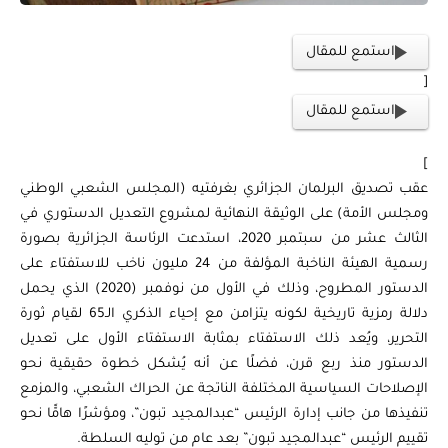
استمع للمقال
[
استمع للمقال
]
عقب تصديق البرلمان الجزائري بغرفتيه (المجلس الشعبي الوطني
ومجلس الأمة) على الوثيقة النهائية لمشروع التعديل الدستوري في
الثالث عشر من سبتمبر 2020، استدعت الرئاسة الجزائرية بصورة
رسمية الهيئة الناخبة المؤلفة من 24 مليون ناخب للاستفتاء على
الدستور المطروح، وذلك في الأول من نوفمبر (2020) الذي يحمل
دلالة رمزية تاريخية لكونه يتزامن مع إحياء الذكري الـ65 لقيام ثورة
التحرير، ويُعد ذلك الاستفتاء بمثابة الاستفتاء الأول على تعديل
الدستور منذ ربع قرن، فضلًا عن أنه يُشكل خطوة حقيقية نحو
الإصلاحات السياسية المختلفة الناتجة عن الحراك الشعبي، والمزمع
تنفيذها من جانب إدارة الرئيس “عبدالمجيد تبون”، ومؤشرًا هامًّا نحو
تقييم الرئيس “عبدالمجيد تبون” بعد عام من توليه السلطة.