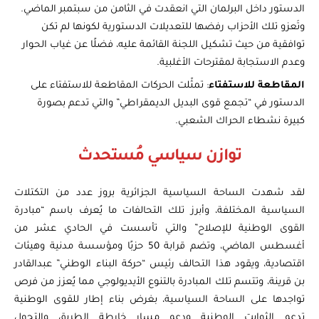
الدستور داخل البرلمان التي انعقدت في الثامن من سبتمبر الماضي.
وتَعزو تلك الأحزاب رفضها للتعديلات الدستورية لكونها لم تكن
توافقية من حيث تشكيل اللجنة القائمة عليه، فضلًا عن غياب الحوار
وعدم الاستجابة لمقترحات الأغلبية.
المقاطعة للاستفتاء
: تمثّلت الحركات المقاطعة للاستفتاء على
الدستور في “تجمع قوى البديل الديمقراطي” والتي تدعم بصورة
كبيرة نشطاء الحراك الشعبي.
توازن سياسي مُستحدث
لقد شهدت الساحة السياسية الجزائرية بروز عدد من التكتلات
السياسية المختلفة، وأبرز تلك التحالفات ما يُعرف باسم “مبادرة
القوى الوطنية للإصلاح” والتي تأسست في الحادي عشر من
أغسطس الماضي، وتضم قرابة 50 حزبًا ومؤسسة مدنية وهيئات
اقتصادية، ويقود هذا التحالف رئيس “حركة البناء الوطني” عبدالقادر
بن قرينة، وتتسم تلك المبادرة بالتنوع الأيديولوجي مما يُعزز من فرص
تواجدها على الساحة السياسية، بغرض بناء إطار للقوى الوطنية
تدعم الثوابت الوطنية ودعم مسار خارطة الطريق والتحول