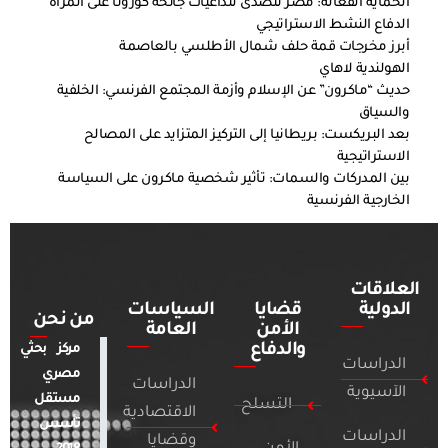
الحماية الفعالة: مصر تتصدى لتداعيات جائحة كورونا على المرأة
الدفاع النشط الاستراتيجي
أبرز مخرجات قمة حلف شمال الأطلسي بالعاصمة
الهولندية لاهاي
حديث “ماكرون” عن الإسلام وأزمة المجتمع الفرنسي: الخلفية
والسياق
بعد البريكست: بريطانيا إلى التركيز المتزايد على المصالح
الاستراتيجية
بين المدركات والسمات: تأثير شخصية ماكرون على السياسة
الخارجية الفرنسية
العلاقات
الدولية
قضايا
السياسات
من نحن
الأمن
العامة
والدفاع
مركز بحثي
الدراسات
مصري
الدراسات
الآسيوية
مستقل
التسلح
الاقتصادية
تأسس
الدراسات
وقضايا