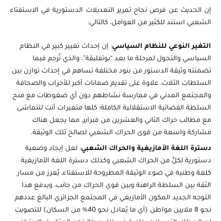
إن الحديث عن فرص نجاح تمرير التعديلات الدستورية في الاستفتاء
الشعبي استند للكثير من العوامل، كالتالي:
التغير النوعي للنظام السياسي
: إن إحداث تغيير كبير في النظام
السياسي والتحول لمرحلة ما بعد “بوتفليقة”، والذي تُرجم فيما
تضمنته وثيقة الدستور من بنود مختلفة تساهم في إحداث توازن بين
السلطات الثلاث، علاوة على تقديم ضمانات أكبر للأحزاب والصحافة
والمجتمع المدني في ممارسة نشاطهم دون أي ضغوطات مع منح
السلطة القضائية الاستقلالية الكاملة؛ كلها متغيرات أتت لتتماشى
مع مطالب حراك الثاني والعشرين من فبراير، مما يجعل هناك
مشاركة واسعة من قوى الحراك الشعبي لصالح تلك الوثيقة.
دسترة اللغة الأمازيغية والحراك الشعبي
: لعل إيجاد وضعية
دستورية لكلٍّ من الحراك الشعبي وكذلك دسترة اللغة الأمازيغية
كلغة وطنية في ضوء الوثيقة المطروحة للاستفتاء، يُعزز من مسار
الثقة بين السلطة الراهنة وبين قوى الحراك من جانب، ويدفع هذا
التوجه الجديد المكون الأمازيغي في المجتمع الجزائري البالغ عددهم
نحو 8 ملايين مواطن (أي ما يُعادل نحو 40% من السكان) للتصويت