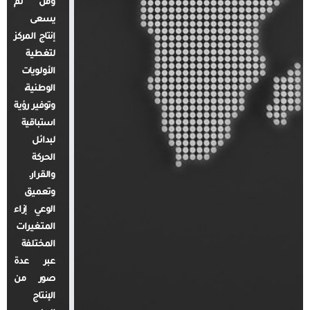
ومن ثم
يسعى
إنتاج المركز
لتغطية
الأولويات
الوطنية،
وتوفير رؤية
استباقية
لبدائل
الحركة
والقرار.
وتعميق
الوعي إزاء
المتغيرات
المختلفة
عبر عدة
صور من
الإنتاج