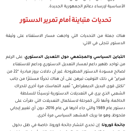
الأساسية لإرساء دعائم الجمهورية الجديدة.
تحديات متباينة أمام تمرير الدستور
هناك جملة من التحديات التي واجهت مسار الاستفتاء على وثيقة
الدستور، تتجلى في الآتي:
التباين السياسي والمجتمعي حول التعديل الدستوري
: على الرغم
من تواجد ظهير داعم لمسار التعديل الدستوري وداعم للاستفتاء
لصالح مسودة الدستور المطروحة، غير أن دلالات بروز مبادرة “22 من
فبراير” في ذلك التوقيت تبرهن على أن هناك تحركًا مستترًا من جانب
“تكتل قوى البديل الديمقراطي” تُعيد التماسك مرة أخرى للحراك
الشعبي الذي يرى في التعديلات الدستورية ترسيخًا للسلطة
الحاكمة، وأنها تأتي كمرحلة لاستكمال التعديلات التي طرأت على
دستور عام 1989 والتي جاء آخرها في عام 2016، دون أي تغيير إيجابي
ملحوظ، وهو ما يربك المشهد السياسي مرة أخرى.
جائحة كورونا
: إن تحدي انتشار جائحة كورونا، خاصة في ظل دخول