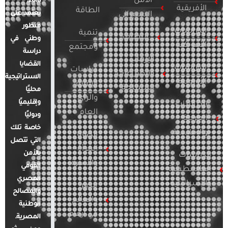
الأمن
2018.
الأفريقية
الطاقة
يعتمد على
السيبراني
منظور
الدراسات
تنمية
التطرف
وطني في
الأمريكية
ومجتمع
دراسة
الإرهاب
القضايا
الدراسات
دراسات
والصراعات
الاستراتيجية
الأوروبية
الإعلام
المسلحة
محليًا
والرأي
وإقليميًا
الدراسات
العام
ودوليًا
العربية
خاصة تلك
والإقليمية
قضايا
التي تتصل
المرأة
بالأمن
الدراسات
والأسرة
القومي
الفلسطينية
المصري
والإسرائيلية
مصر
والمصالح
والعالم
الوطنية
في أرقام
المصرية.