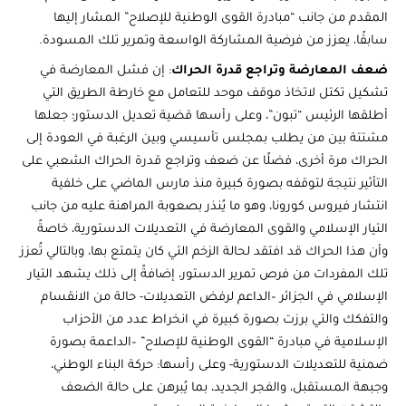
المقدم من جانب “مبادرة القوى الوطنية للإصلاح” المشار إليها
سابقًا، يعزز من فرضية المشاركة الواسعة وتمرير تلك المسودة.
ضعف المعارضة وتراجع قدرة الحراك
: إن فشل المعارضة في
تشكيل تكتل لاتخاذ موقف موحد للتعامل مع خارطة الطريق التي
أطلقها الرئيس “تبون”، وعلى رأسها قضية تعديل الدستور؛ جعلها
مشتتة بين من يطلب بمجلس تأسيسي وبين الرغبة في العودة إلى
الحراك مرة أخرى، فضلًا عن ضعف وتراجع قدرة الحراك الشعبي على
التأثير نتيجة لتوقفه بصورة كبيرة منذ مارس الماضي على خلفية
انتشار فيروس كورونا، وهو ما يُنذر بصعوبة المراهنة عليه من جانب
التيار الإسلامي والقوى المعارضة في التعديلات الدستورية، خاصةً
وأن هذا الحراك قد افتقد لحالة الزخم التي كان يتمتع بها، وبالتالي تُعزز
تلك المفردات من فرص تمرير الدستور، إضافةً إلى ذلك يشهد التيار
الإسلامي في الجزائر –الداعم لرفض التعديلات- حالة من الانقسام
والتفكك والتي برزت بصورة كبيرة في انخراط عدد من الأحزاب
الإسلامية في مبادرة “القوى الوطنية للإصلاح” –الداعمة بصورة
ضمنية للتعديلات الدستورية- وعلى رأسها: حركة البناء الوطني،
وجبهة المستقبل، والفجر الجديد، بما يُبرهن على حالة الضعف