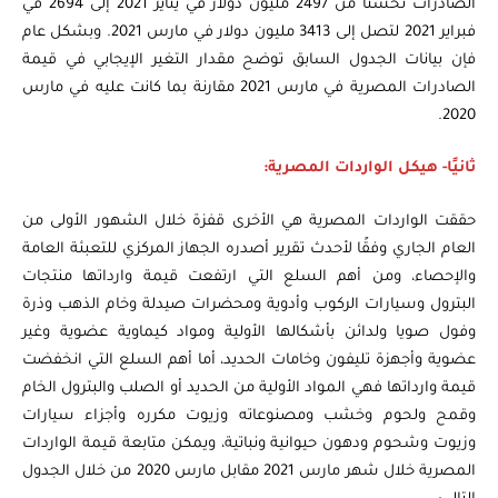
الصادرات تحسنًا من 2497 مليون دولار في يناير 2021 إلى 2694 في
فبراير 2021 لتصل إلى 3413 مليون دولار في مارس 2021. وبشكل عام
فإن بيانات الجدول السابق توضح مقدار التغير الإيجابي في قيمة
الصادرات المصرية في مارس 2021 مقارنة بما كانت عليه في مارس
2020.
ثانيًا- هيكل الواردات المصرية:
حققت الواردات المصرية هي الأخرى قفزة خلال الشهور الأولى من
العام الجاري وفقًا لأحدث تقرير أصدره الجهاز المركزي للتعبئة العامة
والإحصاء، ومن أهم السلع التي ارتفعت قيمة وارداتها منتجات
البترول وسيارات الركوب وأدوية ومحضرات صيدلة وخام الذهب وذرة
وفول صويا ولدائن بأشكالها الأولية ومواد كيماوية عضوية وغير
عضوية وأجهزة تليفون وخامات الحديد، أما أهم السلع التي انخفضت
قيمة وارداتها فهي المواد الأولية من الحديد أو الصلب والبترول الخام
وقمح ولحوم وخشب ومصنوعاته وزيوت مكرره وأجزاء سيارات
وزيوت وشحوم ودهون حيوانية ونباتية، ويمكن متابعة قيمة الواردات
المصرية خلال شهر مارس 2021 مقابل مارس 2020 من خلال الجدول