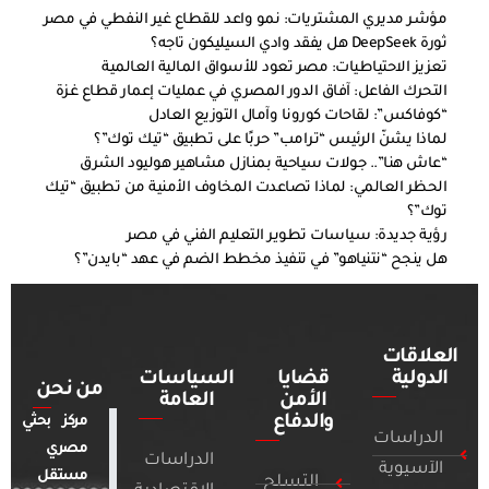
مؤشر مديري المشتريات: نمو واعد للقطاع غير النفطي في مصر
ثورة DeepSeek هل يفقد وادي السيليكون تاجه؟
تعزيز الاحتياطيات: مصر تعود للأسواق المالية العالمية
التحرك الفاعل: آفاق الدور المصري في عمليات إعمار قطاع غزة
“كوفاكس”: لقاحات كورونا وآمال التوزيع العادل
لماذا يشنّ الرئيس “ترامب” حربًا على تطبيق “تيك توك”؟
“عاش هنا”.. جولات سياحية بمنازل مشاهير هوليود الشرق
الحظر العالمي: لماذا تصاعدت المخاوف الأمنية من تطبيق “تيك
توك”؟
رؤية جديدة: سياسات تطوير التعليم الفني في مصر
هل ينجح “نتنياهو” في تنفيذ مخطط الضم في عهد “بايدن”؟
العلاقات
الدولية
قضايا
السياسات
من نحن
الأمن
العامة
والدفاع
مركز بحثي
الدراسات
مصري
الدراسات
الآسيوية
مستقل
التسلح