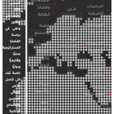
الاقتصادية
تأسس
الدراسات
وقضايا
الأمن
2018.
الأفريقية
الطاقة
يعتمد على
السيبراني
منظور
الدراسات
تنمية
التطرف
وطني في
الأمريكية
ومجتمع
دراسة
الإرهاب
القضايا
الدراسات
دراسات
والصراعات
الاستراتيجية
الأوروبية
الإعلام
المسلحة
محليًا
والرأي
وإقليميًا
الدراسات
العام
ودوليًا
العربية
خاصة تلك
والإقليمية
قضايا
التي تتصل
المرأة
بالأمن
الدراسات
والأسرة
القومي
الفلسطينية
المصري
والإسرائيلية
مصر
والمصالح
والعالم
الوطنية