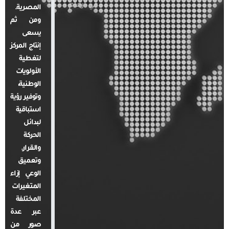
في أرقام
المصرية.
ومن ثم
يسعى
إنتاج المركز
لتغطية
الأولويات
الوطنية،
وتوفير رؤية
استباقية
لبدائل
الحركة
والقرار.
وتعميق
الوعي إزاء
المتغيرات
المختلفة
عبر عدة
صور من