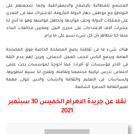
المجتمع للمطالبة بالإصلاح والديمقراطية، وإنما شجعتهم على
التواطؤ مع موظفى جهاز الدولة المأزومة، للاشتراك معا فى التعدى
على ممتلكات الدولة، وحلب مواردها، وتجاهل قوانينها، وهو ما أنتج لنا
عشرات آلاف الاعتداءات على مجرى النيل، وملايين مخالفات البناء؛
بينما كنا نتظاهر بأن كل شيء يسير على ما يرام.
هناك شىء ما فى ثقافتنا يضع المصلحة الخاصة فوق المصلحة
العامة، ويدفع الناس لتجنب العمل الجماعى، ويزين لهم عدم الثقة
فى الآخر، مؤسسات أو أفرادا. فما أحوجنا لمؤسسات بحث علمى
اجتماعى تدرس تركيبة مجتمعنا وثقافته، وتقترح لنا سبيلا لتطويرها،
ولسياسات فى التعليم والثقافة والشباب والدين تتولى مهمة
تغييرالثقافة المدمرة الشائعة.
نقلا عن جريدة الاهرام
الخميس 30 سبتمبر
2021