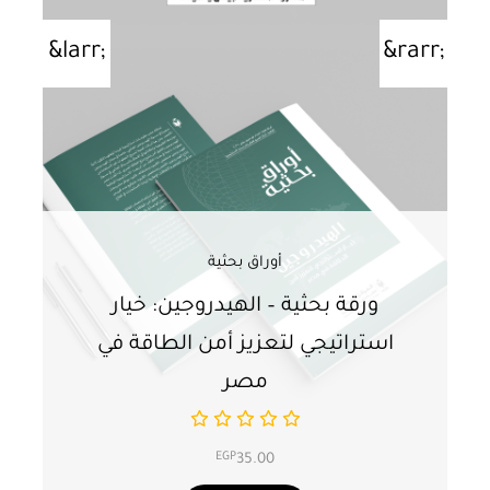
أوراق بحثية
ورقة بحثية – الهيدروجين: خيار
و
استراتيجي لتعزيز أمن الطاقة في
ا
مصر
EGP
35.00