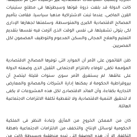
الحرب، وبسبب السياسات الاقتصادية غير الرشيدة التى تم تطبيقها.
كانت الدولة قد بلغت ذروة قوتها وسيطرتها فى مطلع ستينيات
القرن الماضى، عندما تبنت الاشتراكية مذهبا سياسيا، فقامت بتأميم
المصالح الاقتصادية الكبرى والمتوسطة، وسلمتها لجهازها الإدارى
لكى يتولى تشغيلها، فى نفس الوقت الذى ألزمت فيه نفسها بتقديم
التعليم والعلاج المجانى والسكن المدعوم والتوظيف المضمون لكل
المصريين.
ظن القائمون على الأمر أن الموارد التى توفرها المصالح الاقتصادية
المؤممة تكفى للوفاء بالالتزام الاجتماعى الثقيل الذى وضعته الدولة
على عاتقها. لم يستغرق الأمر سوى سنوات قليلة ليتضح أن
بيروقراطية الحكومة لا يمكنها إدارة الشركات والمصانع والمعارض
التجارية بكفاءة، وأن العائد الاقتصادى لكل هذه المشروعات لا يكفى
لا لتحقيق التنمية الاقتصادية، ولا لتغطية تكلفة الالتزامات الاجتماعية
الهائلة.
كان من الممكن الخروج من المأزق بإعادة النظر فى الملكية
الحكومية لوسائل الإنتاج، والتخفف من الالتزامات الاجتماعية باهظة
التكلفة، إلا أن هذه الوصفة التى تبدو منطقية وبسيطة كانت من