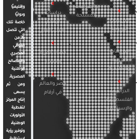
والصراعات
وإقليميًا
دراسات
ودوليًا
المسلحة
الدراسات
الإعلام
خاصة تلك
الأوروبية
والرأي العام
التي تتصل
بالأمن
القومي
الدراسات
قضايا المرأة
المصري
العربية
والأسرة
والمصالح
والإقليمية
الوطنية
المصرية.
مصر والعالم
ومن ثم
الدراسات
في أرقام
يسعى
الفلسطينية
إنتاج المركز
لتغطية
والإسرائيلية
الأولويات
الوطنية،
وتوفير رؤية
استباقية