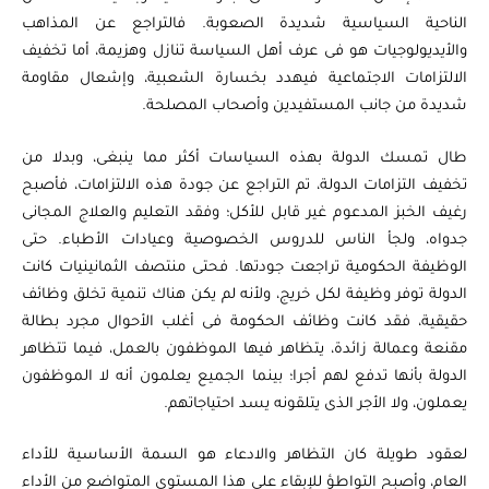
الناحية السياسية شديدة الصعوبة. فالتراجع عن المذاهب
والأيديولوجيات هو فى عرف أهل السياسة تنازل وهزيمة، أما تخفيف
الالتزامات الاجتماعية فيهدد بخسارة الشعبية، وإشعال مقاومة
شديدة من جانب المستفيدين وأصحاب المصلحة.
طال تمسك الدولة بهذه السياسات أكثر مما ينبغى، وبدلا من
تخفيف التزامات الدولة، تم التراجع عن جودة هذه الالتزامات، فأصبح
رغيف الخبز المدعوم غير قابل للأكل؛ وفقد التعليم والعلاج المجانى
جدواه، ولجأ الناس للدروس الخصوصية وعيادات الأطباء. حتى
الوظيفة الحكومية تراجعت جودتها. فحتى منتصف الثمانينيات كانت
الدولة توفر وظيفة لكل خريج، ولأنه لم يكن هناك تنمية تخلق وظائف
حقيقية، فقد كانت وظائف الحكومة فى أغلب الأحوال مجرد بطالة
مقنعة وعمالة زائدة، يتظاهر فيها الموظفون بالعمل، فيما تتظاهر
الدولة بأنها تدفع لهم أجرا؛ بينما الجميع يعلمون أنه لا الموظفون
يعملون، ولا الأجر الذى يتلقونه يسد احتياجاتهم.
لعقود طويلة كان التظاهر والادعاء هو السمة الأساسية للأداء
العام، وأصبح التواطؤ للإبقاء على هذا المستوى المتواضع من الأداء