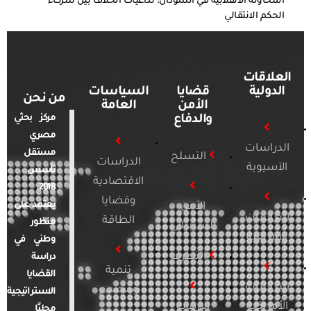
المحاولة الانقلابية في السودان: تداعيات الخلاف بين شركاء
الحكم الانتقالي
العلاقات
الدولية
قضايا
السياسات
من نحن
الأمن
العامة
والدفاع
مركز بحثي
مصري
الدراسات
مستقل
التسلح
الدراسات
الآسيوية
تأسس
الاقتصادية
2018.
وقضايا
يعتمد على
الأمن
الدراسات
الطاقة
منظور
السيبراني
الأفريقية
وطني في
التطرف
دراسة
تنمية
القضايا
الدراسات
ومجتمع
الاستراتيجية
الأمريكية
الإرهاب
محليًا