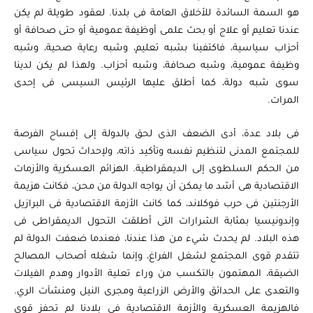
هو السمة السائدة للأخلاق العامة فى بلدنا. لعقود طويلة لم يكن
عندنا تعليم أو علاج أو بحث علمى أوظيفة عمومية أو حتى صحافة أو
أحزاب سياسية، فاكتفينا بشبه تعليم، وشبه رعاية صحية، وشبه
وظيفة عمومية، وشبه صحافة، وشبه أحزاب. ولهذا لم يكن لدينا
سوى شبه دولة، كما أطلق عليها الرئيس السيسى فى إحدى
المرات.
فى بلاد عدة، أدى الضعف الذى لحق بالدولة إلى إفساح الفرصة
للمجتمع المدنى لتنظيم نفسه وتأكيد ذاته، ولإحداث تحول سياسى
من الحكم السلطوى إلى الديمقراطية. الهزائم العسكرية والأزمات
الاقتصادية هى أشد ما يمكن أن يواجه الدولة من محن، فكانت هزيمة
الأرجنتين فى حرب فوكلاند، كما كانت الأزمة الاقتصادية فى البرازيل
وإندونيسيا بمثابة الشرارات التى أطلقت التحول الديمقراطى فى
هذه البلاد. لم يحدث شيء من هذا عندنا، فعندما ضعفت الدولة لم
تتقدم قوى المجتمع لشغل الفراغ، وإنما شغله أصحاب المصالح
الضيقة، المهتمون بالتكسب من وراء تعلية الأدوار وهدم الفيلات
والتعدى على الحدائق والأرض الزراعية ومجرى النيل ومنشآت الري.
فالهزيمة العسكرية والأزمة الاقتصادية فى بلادنا لم تحفز قوى