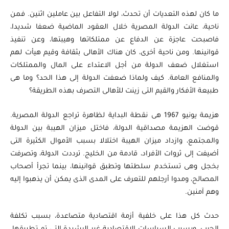
ما كان لهذه التعديات أن تحدث، لولا التفاعل بين عاملين اثنين. فمن
ناحية، عانت الدولة المصرية خلال العقود الماضية ضعفا شديدا،
فاصبحت عاجزة عن الدفاع عن ممتلكاتها وهيبتها، وعن تنفيذ
قوانينها. ومن ناحية أخرى، كان هناك الأهالى بثقافة وقيم هيأت لهم
استغلال ضعف الدولة من أجل الاعتداء على المال والممتلكات
والمنافع العامة. كيف ولماذا ضعفت الدولة إلى هذا الحد؟ وما هى
طبيعة الأفكار والقيم التى زينت للأهالى التصرف بهذه الطريقة؟
هزيمة يونيو 1967 هى نقطة البداية لظاهرة تراجع الدولة المصرية.
قوضت الهزيمة مصداقية الدولة، فاختل ميزان الهيبة بين الدولة
والمجتمع، وازداد ميزان الهيبة اختلالا بسبب الأموال الكثيرة التى
أضيفت إلى ثروات الأفراد، قادمة من الخليج. ترددت الدولة، وتصرفت
بخجل وهى تستخدم سلطتها وتطبق قوانينها، بينما تجرأ أصحاب
المصالح، ومدوا أرجلهم للتعرف على المدى الذى يمكن أن يذهبوا إليه
وهم آمنين.
حدث كل هذا على خلفية أزمة اقتصادية متصاعدة، بسبب تكلفة