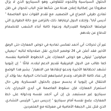
الحلول السياسية واللجوء للتفاوض، وهو السيناريو الذي لا يزال
مطروحًا عن إمكانية إعلان هدنة من شأنها فتح الباب للحوار، في ظل
تمادي طرفي الصراع في التصعيد، مع تقدم القوات نحو العاصمة ”
أديس أبابا”، وإجلاء الدول لرعاياها، ذلك بالتزامن مع حالة الطوارئ التي
فرضتها الحكومة الفيدرالية، ودعوة كافة أبناء الشعب للانضمام
للدفاع عن بلادهم.
غير أن تحركات أبي أحمد تعكس تماديه في خوض المعارك حتى الرمق
الأخير، فقد أعلن في 24 نوفمبر الجاري، نقل صلاحياته لنائبه “ديميكي
ميكونين” ليتولى هو خوض المعارك على الخطوط الأمامية بنفسه.
كما طالب من الدول الإفريقية تقديم الدعم لبلاده، قائلًا ” إن إثيوبيا
تشهد لحظاتها الأخيرة وندعو لإنقاذها من الانهيار”. يشير هذا الوضع
إلى عناد كافة الأطراف، وعدم انصياعهم للنداءات الدولية، بما يؤكد أن
الانتقال في إثيوبيا لا يحسم سوى بالحلول العسكرية. وفي حال
استمرار المعارك فإن سقوط العاصمة في أيدي التيجراي، بات
سيناريو غير مستبعد، بل إن أبي أحمد نفسه ودخوله على خط
المعارك، يضع نفسه أمام سيناريو ” إدريس ديبي” الرئيس التشادي،
الذي قتل على الجبهة الأمامية في معركته مع المتمردين.