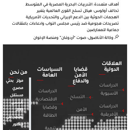
أهداف متعددة: التدريبات البحرية المصرية في المتوسط
تحالف أوكوس: هيكل تسلح القوى العالمية يتغير
الهجمات الحوثية بين الدعم الإيراني والتحديات الأمريكية
تصريحات هجومية ضد رئيس مجلس النواب وادعاءات باعتقالات
جماعية للمعارضين
وكالة الأناضول: صوت “أردوغان” ومنصة الإخوان
العلاقات
الدولية
قضايا
السياسات
من نحن
الأمن
العامة
والدفاع
مركز بحثي
الدراسات
مصري
الدراسات
الآسيوية
مستقل
التسلح
الاقتصادية
تأسس
الدراسات
وقضايا
الأمن
2018.
الأفريقية
الطاقة
يعتمد على
السيبراني
منظور
الدراسات
تنمية