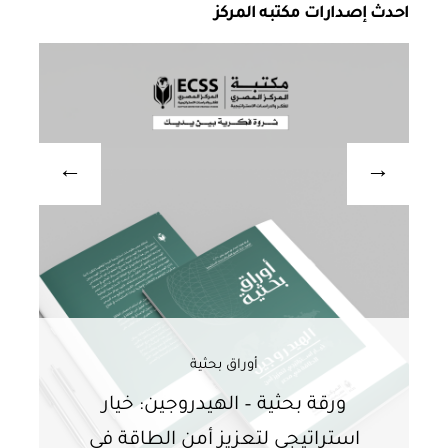
احدث إصدارات مكتبه المركز
أوراق بحثية
ورقة بحثية – الهيدروجين: خيار
و
استراتيجي لتعزيز أمن الطاقة في
ا