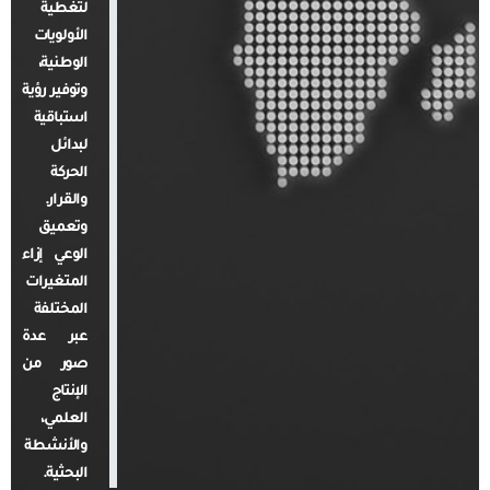
لتغطية
الأولويات
الوطنية،
وتوفير رؤية
استباقية
لبدائل
الحركة
والقرار.
وتعميق
الوعي إزاء
المتغيرات
المختلفة
عبر عدة
صور من
الإنتاج
العلمي،
والأنشطة
البحثية.