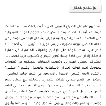
[
استمع للمقال
]
بعد مرور عام على الصراع الإثيوبي، الذي بدأ بصراعات سياسية اتخذت
فيما بعد أبعادًا ذات طبيعة عسكرية، بعد هجوم القوات الفيدرالية
على القاعدة العسكرية في إقليم تيجراي بشمال البلاد في نوفمبر من
العام الماضي. ورغم تصورات رئيس الوزراء الإثيوبي ” أبي أحمد” بأنه
قادر على بسط نفوذه على الإقليم والقوات المتمردة في عملية
خاطفة، إلا أن تبني قادة جبهة تحرير التيجراي لأسلوب حرب العصابات،
استنزف الجيش الفيدرالي، وتحولت المعارك الميدانية، في تطورات
محورية، لبدء قوات تيجراي باستعادة عاصمة الإقليم ” ميكيلي”
والتقدم ناحية إقليمي الأمهرا والأورومو، في شهر يوليو الماضي.
ومؤخرًا في تقدم ميداني لقوات التيجراي، بالتحالف مع جيش تحرير
الأورومو؛ تمت السيطرة على عدد من المدن الاستراتيجية في إقليم
أمهرا، بما جعل القوات في على بعد كيلومترات من العاصمة أديس
أبابا؛ ذلك بالتزامن مع إعلان تسع قوات متمردة تتبع جماعات تيجراي
وجامبيلا والعفر والصوماليين وبني شنقول وكيمانت وسيداما وأجوي