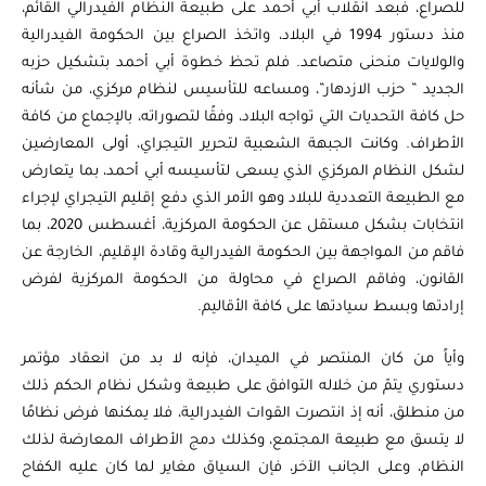
للصراع، فبعد انقلاب أبي أحمد على طبيعة النظام الفيدرالي القائم،
منذ دستور 1994 في البلاد، واتخذ الصراع بين الحكومة الفيدرالية
والولايات منحنى متصاعد. فلم تحظ خطوة أبي أحمد بتشكيل حزبه
الجديد ” حزب الازدهار”، ومساعه للتأسيس لنظام مركزي، من شأنه
حل كافة التحديات التي تواجه البلاد، وفقًا لتصوراته، بالإجماع من كافة
الأطراف. وكانت الجبهة الشعبية لتحرير التيجراي، أولى المعارضين
لشكل النظام المركزي الذي يسعى لتأسيسه أبي أحمد، بما يتعارض
مع الطبيعة التعددية للبلاد وهو الأمر الذي دفع إقليم التيجراي لإجراء
انتخابات بشكل مستقل عن الحكومة المركزية، أغسطس 2020، بما
فاقم من المواجهة بين الحكومة الفيدرالية وقادة الإقليم، الخارجة عن
القانون، وفاقم الصراع في محاولة من الحكومة المركزية لفرض
إرادتها وبسط سيادتها على كافة الأقاليم.
وأياً من كان المنتصر في الميدان، فإنه لا بد من انعقاد مؤتمر
دستوري يتمّ من خلاله التوافق على طبيعة وشكل نظام الحكم ذلك
من منطلق، أنه إذ انتصرت القوات الفيدرالية، فلا يمكنها فرض نظامًا
لا يتسق مع طبيعة المجتمع، وكذلك دمج الأطراف المعارضة لذلك
النظام، وعلى الجانب الآخر، فإن السياق مغاير لما كان عليه الكفاح