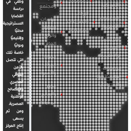
التطرف
وطني في
الأمريكية
ومجتمع
دراسة
الإرهاب
القضايا
الدراسات
دراسات
والصراعات
الاستراتيجية
الأوروبية
الإعلام
المسلحة
محليًا
والرأي
وإقليميًا
الدراسات
العام
ودوليًا
العربية
خاصة تلك
والإقليمية
قضايا
التي تتصل
المرأة
بالأمن
الدراسات
والأسرة
القومي
الفلسطينية
المصري
والإسرائيلية
مصر
والمصالح
والعالم
الوطنية
في أرقام
المصرية.
ومن ثم
يسعى
إنتاج المركز