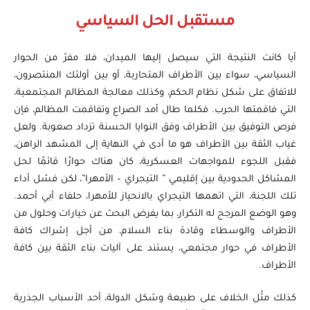
مستقبل الحل السياسي
أيا كانت النتيجة التي سيصل إليها الميدان، فلا مفرّ من الحوار
السياسي، سواء بين الأطراف المتحاربة، أو بين أولئك المنتصرون،
للاتفاق على شكل نظام الحكم، وكذلك معالجة المظالم المجتمعية،
التي فاقمتها الحرب. فكلما طال أمد الصراع وتفاقمت المظالم، فإن
فرص التوفيق بين الأطراف وفق النوايا الحسنة تزداد صعوبة. ولعل
غياب الثقة بين الأطراف هو ما أدى في النهاية إلى المشهد الراهن،
فقبل اللجوء للمواجهات العسكرية، كان هناك حوارًا قائمًا لحل
المشاكل الحدودية بين إقليمي ” التيجراي – الأمهرا”، لكن فشل أداء
تلك اللجنة، التي اتهمها التيجراي بالانحياز للأمهرا، حلفاء أبي أحمد.
وهو الوضع المرجح له التكرار، بما يفرض البحث عن خيارات وحلول من
الأطراف والوسطاء وقادة بناء السلام، من أجل إشراك كافة
الأطراف في حوار مجتمعي، يستند على آليات بناء الثقة بين كافة
الأطراف.
كذلك مثّل الخلاف على طبيعة وشكل الدولة، أحد الأسباب الجذرية