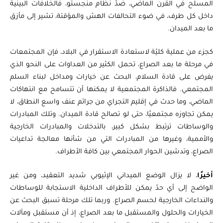
المسلح في القرن الماضي، ضدّ نظام منجستو، فالخلافات البينية
داخل كل طرف، في ضوء التحالفات الهش والمؤقتة، تشير إلى مأزق
ما بعد الميدان.
كجزء من عملية كليّة لاستعادة الاستقرار في البلاد، فإن المجتمعات
في مرحلة ما بعد الصراع، تحمل الكثير من العداوات على النحو الذي
يفرض على قادة السلام، البحث عن خيارات ومداخل لبناء السلم
المجتمعي. فالذاكرة المجتمعية لا يمكنها أن تتسامح مع انتهاكات
الماضي، وما حدث في إقليم التجراي من جرائم عنف واسع النطاق، لا
يمكن تجاوزه مجتمعيًا، حتى لو تصالح قادة الميدان. وتلك المبادرات
والوساطات ترتبط بشكل كبير، بالتدخلات والمبادرات الخارجية
والأممية، وغيرها من المبادرات التي من شأنها معالجة تداعيات
الصراع، وتدشين الحوار المجتمعي بين كافة الأطراف.
أخيرًا
، لا يزال الوضع الميداني الإثيوبي شديد التعقيد، ومن غير
الواضح إلى أي حدّ يمكن للأطراف الداخلية الاستجابة للوساطات
والنداءات الخارجية لحسم الصراع. وربما تلك مرحلة تسبق البحث عن
الخيارات والحلول والمستقبل ما بعد الصراع، إذ أن مستقبل ومآلات