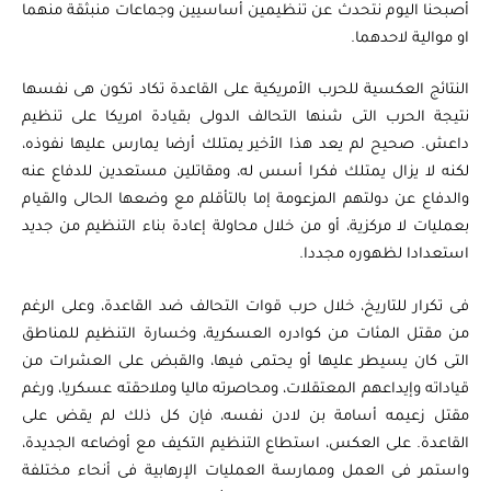
أصبحنا اليوم نتحدث عن تنظيمين أساسيين وجماعات منبثقة منهما
او موالية لاحدهما.
النتائج العكسية للحرب الأمريكية على القاعدة تكاد تكون هى نفسها
نتيجة الحرب التى شنها التحالف الدولى بقيادة امريكا على تنظيم
داعش. صحيح لم يعد هذا الأخير يمتلك أرضا يمارس عليها نفوذه،
لكنه لا يزال يمتلك فكرا أسس له، ومقاتلين مستعدين للدفاع عنه
والدفاع عن دولتهم المزعومة إما بالتأقلم مع وضعها الحالى والقيام
بعمليات لا مركزية، أو من خلال محاولة إعادة بناء التنظيم من جديد
استعدادا لظهوره مجددا.
فى تكرار للتاريخ، خلال حرب قوات التحالف ضد القاعدة، وعلى الرغم
من مقتل المئات من كوادره العسكرية، وخسارة التنظيم للمناطق
التى كان يسيطر عليها أو يحتمى فيها، والقبض على العشرات من
قياداته وإيداعهم المعتقلات، ومحاصرته ماليا وملاحقته عسكريا، ورغم
مقتل زعيمه أسامة بن لادن نفسه، فإن كل ذلك لم يقض على
القاعدة. على العكس، استطاع التنظيم التكيف مع أوضاعه الجديدة،
واستمر فى العمل وممارسة العمليات الإرهابية فى أنحاء مختلفة