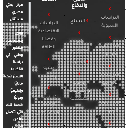
الأمن
العامة
والدفاع
مركز بحثي
مصري
الدراسات
مستقل
التسلح
الدراسات
الآسيوية
تأسس
الاقتصادية
2018.
وقضايا
يعتمد على
الأمن
الدراسات
الطاقة
منظور
السيبراني
الأفريقية
وطني في
التطرف
دراسة
تنمية
القضايا
الدراسات
ومجتمع
الاستراتيجية
الأمريكية
الإرهاب
محليًا
والصراعات
وإقليميًا
دراسات
ودوليًا
المسلحة
الدراسات
الإعلام
خاصة تلك
الأوروبية
والرأي العام
التي تتصل
بالأمن
القومي