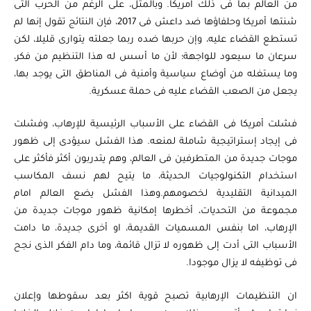
من العالم بما فى ذلك امريكا. وبالمثل، على الرغم من الحرب التى
شنتها أمريكا وحلفاؤها ضد داعش فى 2017، فإن النتائج تقول إنها لم
تستطع القضاء عليه، وإن حربها ضده ربما جعلته يتوارى قليلا، لكن
سرعان ما سيعود للواجهة؛ لأن ما أسس له هذا التنظيم من فكر،
وما يستغله من أوضاع سياسية وأمنية فى المناطق التى يوجد بها،
يجعل من الصعب القضاء عليه فى حملة عسكرية.
فشلت أمريكا فى القضاء على الأسباب الرئيسية للإرهاب، وفشلت
فى إيجاد إستراتيجية شاملة لمنعه. هذا الفشل سيؤدى إلى ظهور
موجات جديدة من المتطرفين فى العالم، وهم يتدربون أكثر فأكثر على
استخدام التكنولوجيات الحديثة، ما يتيح لهم نسف المكاسب
الميدانية التقليدية لخصومهم.وهذا الفشل يضع العالم امام
مجموعة من التحديات، أخطرها إمكانية ظهور موجات جديدة من
الإرهاب، اما بنفس المسميات القديمة، او أخرى جديدة، ما دامت
الأسباب التى أدت إلى ظهوره لا تزال قائمة، وما دام الفكر الذى نجح
فى توظيفه لا يزال موجودا.
ان التنظيمات الإرهابية تصبح قوية اكثر بعد سقوطها وإعلان