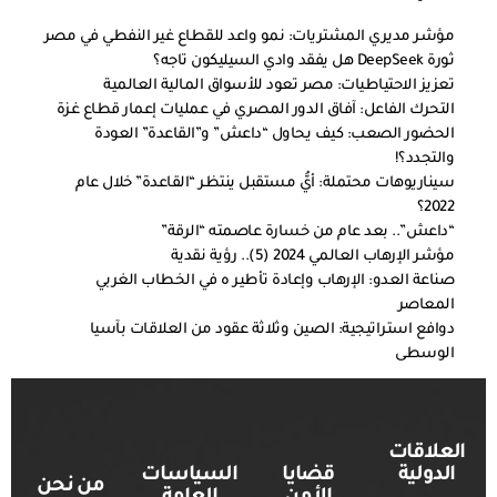
مؤشر مديري المشتريات: نمو واعد للقطاع غير النفطي في مصر
ثورة DeepSeek هل يفقد وادي السيليكون تاجه؟
تعزيز الاحتياطيات: مصر تعود للأسواق المالية العالمية
التحرك الفاعل: آفاق الدور المصري في عمليات إعمار قطاع غزة
الحضور الصعب: كيف يحاول “داعش” و”القاعدة” العودة
والتجدد؟!
سيناريوهات محتملة: أيُّ مستقبل ينتظر “القاعدة” خلال عام
2022؟
“داعش”.. بعد عام من خسارة عاصمته “الرقة”
مؤشر الإرهاب العالمي 2024 (5).. رؤية نقدية
صناعة العدو: الإرهاب وإعادة تأطير ه في الخطاب الغربي
المعاصر
دوافع استراتيجية: الصين وثلاثة عقود من العلاقات بآسيا
الوسطى
العلاقات
الدولية
قضايا
السياسات
من نحن