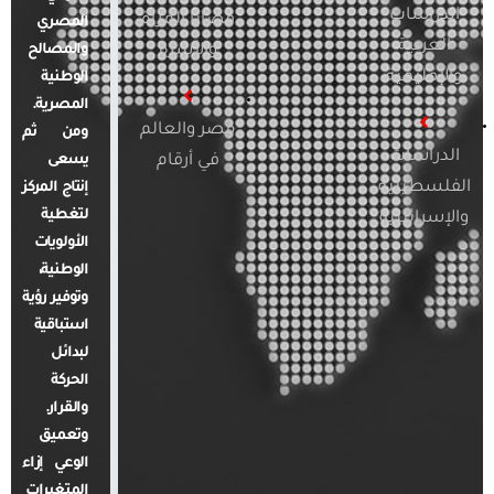
الدراسات
قضايا المرأة
المصري
العربية
والأسرة
والمصالح
والإقليمية
الوطنية
المصرية.
مصر والعالم
ومن ثم
الدراسات
في أرقام
يسعى
الفلسطينية
إنتاج المركز
لتغطية
والإسرائيلية
الأولويات
الوطنية،
وتوفير رؤية
استباقية
لبدائل
الحركة
والقرار.
وتعميق
الوعي إزاء
المتغيرات