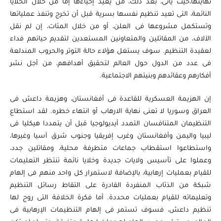
نهايتها،حيث يأتى، بعد ذلك، من يعيد إحياءها إما من خلال الخلايا
النائمة، التى تعيد تنظيم نفسها بسرية قبل أن تخرج وتنفذ عملياتها
وتستكمل مشروعها فى العلن، أو من خلال المئات، إن لم نقل
الآلاف، من المقاتلين والمتعاونين المستعدين لتقديم حياتهم فداء
لعقيدة التنظيم. سوف يستغل هؤلاء حالة التوتر والحروب المندلعة
فى عدد من الدول حول العالم لتحقيق أهدافهم، من أجل نشر
أفكارهم وعقائدهم وبنيتهم الاجتماعية.
إن الهزيمة العسكرية للقاعدة فى أفغانستان، وهزيمة داعش فى
العراق وسوريا لا تعنى نهاية الارهاب أو انتهاء خطره. لقد استطاع
التنظيمان المتنافسان التمدد أيديولوجيا قبل أن يتمددا هيكليا فى
ليبيا واليمن وأفغانستان وغرب إفريقيا وجنوب شرق آسيا وغيرها،
واستطاعوا استقطاب جماعات متطرفة محلية، ومقاتلين جدد،
وعملوا على تأسيس ولايات جديدة وخلايا نائمة تنتظر التعليمات
للقيام بعمليات إرهابية، بالإضافة لاستمرار كل واحد منهم فى إلهام
شبكة من الذئاب المنفردة القادرة على التقاط رسائل التنظيم
وتعليماته للقيام بعمليات محددة. أما فكرة الخلافة التى روج لها
تنظيم داعش، فسوف تستمر فى إلهام التنظيمات الإرهابية فى