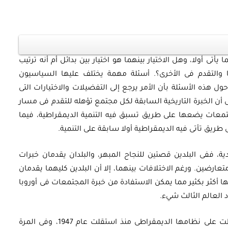
 يأتى أولا، وهل الاختيار بينهما هو اختيار بين بدائل أم أنه ترتيب
ما والتقدم فى الأخرى؟. أسئلة مهمة يختلف عليها السياسيون
ول هذه الأسئلة بأن الأمر يرجع إلى التفضيلات والاختيارات التى
 أن الخبرة التاريخية السابقة لكل مجتمع تؤهله للتقدم فى مسار
تمعات يضعها على طريق تسبق فيه التنمية الديمقراطية، فيما
يق تأتى فيه الديمقراطية أولا سابقة على التنمية.
ية، ففى البلدين قصتين للنجاح المبهر، والبلدان يقدمان خبرات
تعارضين. ورغم الاختلافات بينهما، إلا أن البلدين كليهما يقدمان
ها أكثر بكثير مما يمكن الاستفادة من خبرة المجتمعات فى أوروبا
د العالم الثالث شيء.
الهند هى أكبر ديمقراطية فى العالم، وقد حافظت على نظامها الديمقراطى منذ استقلت عام 1947، وفى المرة