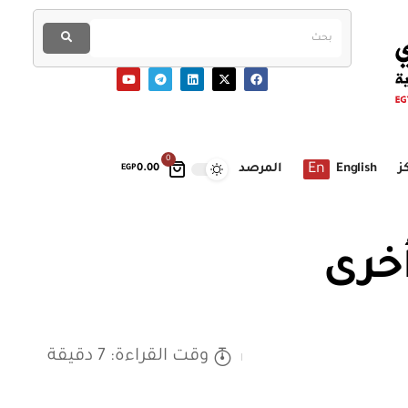
0
En
ز
English
المرصد
EGP
0.00
أخرى
وقت القراءة: 7 دقيقة