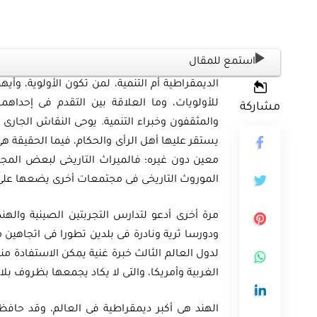
استمع للمقال
الديمقراطية أم التنمية، لمن تكون الأولوية، وأيهما
للأولويات، وما العلاقة بين التقدم فى إحداه
مشاركة
والمثقفون وخبراء التنمية. يوحى النقاش الجارى ح
يستقر عليها أهل الرأى والحكام، فيما الحقيقة هى
معين دون غيره؛ فالميراث التاريخى لبعض المج
الموروث التاريخى فى مجتمعات أخرى يضعها على طر
مرة أخرى أدعو لتدارس التجربتين الصينية والهند
ودورسا ثرية ونادرة فى بلدين تطورا فى اتجاهين م
لدول العالم الثالث خبرة غنية يمكن الاستفادة من
الغربية وأمريكا، والتى لا يكاد يجمعها بظروف بلا