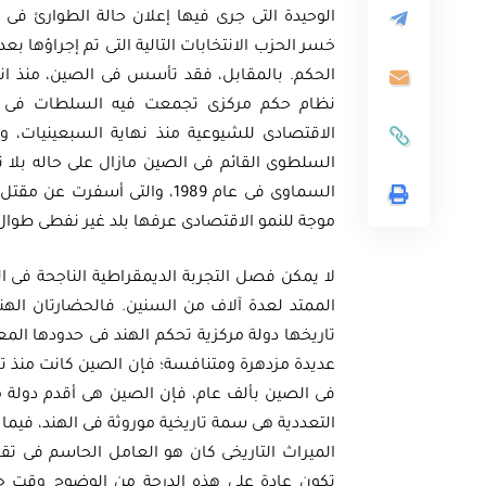
خسر الحزب الانتخابات التالية التى تم إجراؤها بع
الحكم. بالمقابل، فقد تأسس فى الصين، منذ انت
نظام حكم مركزى تجمعت فيه السلطات فى يد ن
الاقتصادى للشيوعية منذ نهاية السبعينيات، وت
أوراق بحثية
السلطوى القائم فى الصين مازال على حاله بلا ت
ثية
ورقة بحثية - أمن الطاقة ال
السماوى فى عام 1989، والتى 
موجة للنمو الاقتصادى عرفها بلد غير نفطى طوال ا
المتجددة وتعزيز
الغاز والنفط خارطة الموا
 المصري
وسياسات التعزيز
لا يمكن فصل التجربة الديمقراطية الناجحة فى اله
الممتد لعدة آلاف من السنين. فالحضارتان الهن
تاريخها دولة مركزية تحكم الهند فى حدودها المع
EGP
EG
35.00
عديدة مزدهرة ومتنافسة؛ فإن الصين كانت منذ تش
Add To Cart
Add
فى الصين بألف عام، فإن الصين هى أقدم دولة م
التعددية هى سمة تاريخية موروثة فى الهند، فيما 
الميراث التاريخى كان هو العامل الحاسم فى تقري
تكون عادة على هذه الدرجة من الوضوح وقت حدوث