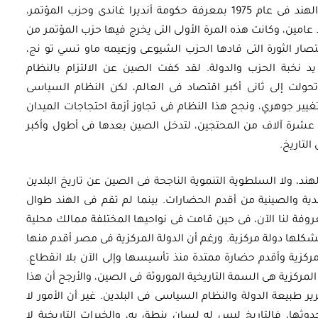
الوحيدة التى جرى فيها إعلان حالة الطوارئ فى الهند فى عام 1975 بمعرفة حكومة أنديرا غاندى وحزب المؤتمر،
د عامين، وكانت هذه المرة الأولى التى يخرج فيها حزب المؤتمر من
صار الثورة التى قادها الحزب الشيوعى وزعيمه ماو تسي تو نج،
خبة الحزب والدولة. لقد كفت الصين عن الالتزام بالنظام
حولت إلى ثانى أكبر اقتصاد فى العالم، لكن النظام السياسى
أوراق بحثية
غيير جوهري، ونجح هذا النظام فى تجاوز أزمة احتجاجات الميدان
مصري:
ورقة بحثية – الهيدروجين: خيار
أسفرت عن مقتل عشرة آلاف من المحتجين، لتدخل الصين بعدها فى أطول وأكبر
لتاريخ.
رد
استراتيجي لتعزيز أمن الطاقة في
مصر
ند، ولا السلطوية التنموية الناجحة فى الصين عن تاريخ البلدين
دية والصينية من أقدم الحضارات. بينما لم تقم فى الهند طوال
روفة لنا الآن، فى حين قامت فى نواحيها المختلفة ممالك محلية
EGP
35.00
كلها دولة مركزية. ورغم أن الدولة المركزية فى مصر أقدم منها
Add To Cart
ركزية وأقدم حضارة ممتدة منذ تأسيسها وإلى الآن بلا انقطاع.
المركزية هى السمة التاريخية الموروثة فى الصين، والأرجح أن هذا
ر طبيعة الدولة والنظام السياسى فى البلدين. غير أن الأمور لا
ها، فالتاريخ ليس له لسان ينطق به، والخبرات التاريخية لا