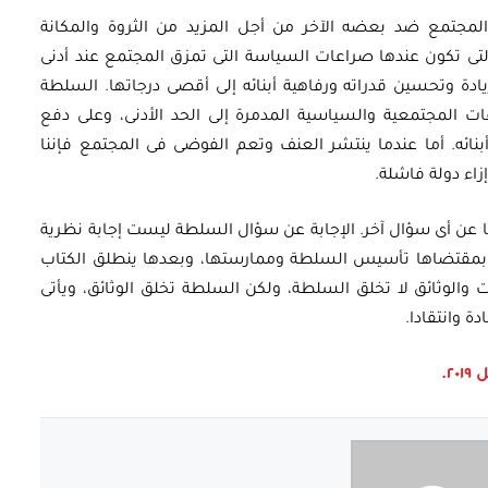
جتمع ضد بعضه الآخر من أجل المزيد من الثروة والمكانة
تى تكون عندها صراعات السياسة التى تمزق المجتمع عند أدنى
ادة وتحسين قدراته ورفاهية أبنائه إلى أقصى درجاتها. السلطة
 المجتمعية والسياسية المدمرة إلى الحد الأدنى، وعلى دفع
أبنائه. أما عندما ينتشر العنف وتعم الفوضى فى المجتمع فإننا
زاء دولة فاشلة.
عن أى سؤال آخر. الإجابة عن سؤال السلطة ليست إجابة نظرية
تم بمقتضاها تأسيس السلطة وممارستها، وبعدها ينطلق الكتاب
ت والوثائق لا تخلق السلطة، ولكن السلطة تخلق الوثائق، ويأتى
ة وانتقادا.