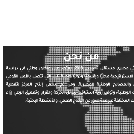
من نحن
مركز بحثي مصري مستقل تأسس 2018. يعتمد على منظور وطني في دراسة
الاستراتيجية محليًا وإقليميًا ودوليًا خاصة تلك التي تتصل بالأمن القومي
والمصالح الوطنية المصرية. ومن ثم يسعى إنتاج المركز لتغطية
ت الوطنية، وتوفير رؤية استباقية لبدائل الحركة والقرار. وتعميق الوعي إزاء
ت المختلفة عبر عدة صور من الإنتاج العلمي، والأنشطة البحثية.