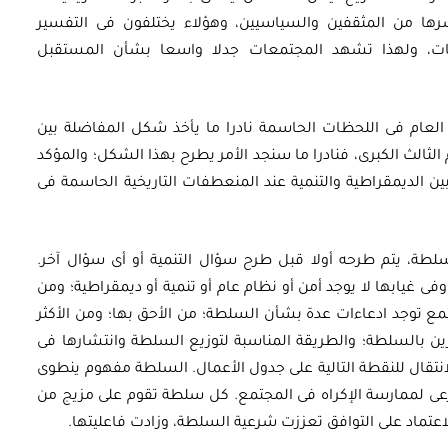
ها من المثقفين والسياسيين، وهؤلاء يختلفون فى التفسير
ات، ولهذا تشهد المجتمعات جدلا واسعا بشأن المستقبل
لعام فى اللحظات الحاسمة نادرا ما يأخذ شكل المفاضلة بين
لم الثالث الكبرى، فنادرا ما سنجد الأمر يطرح بهذا الشكل؛ والمؤكد
بين الديمقراطية والتنمية عند المنعطفات التاريخية الحاسمة فى
سلطة، يتم طرحه أولا قبل طرح سؤال التنمية أو أى سؤال آخر.
ى غيابها لا يوجد أمن أو نظام عام أو تنمية أو ديمقراطية؛ ومن
ع توجد ادعاءات عدة بشأن السلطة؛ من الأحق بها؛ ومن الأكثر
رين بالسلطة؛ والطريقة المناسبة لتوزيع السلطة وانتشارها فى
انتقال للنقطة التالية على جدول الأعمال. السلطة مفهوم ينطوى
رعى لممارسة الإكراه فى المجتمع. كل سلطة تقوم على مزيج من
 الاعتماد على التوافق تعززت شرعية السلطة، وزادت فاعليتها.