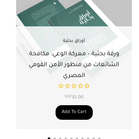
أوراق بحثية
ورقة بحثية – معركة الوعي: مكافحة
ور
الشائعات من منظور الأمن القومي
ت
المصري
EGP
35.00
Add To Cart