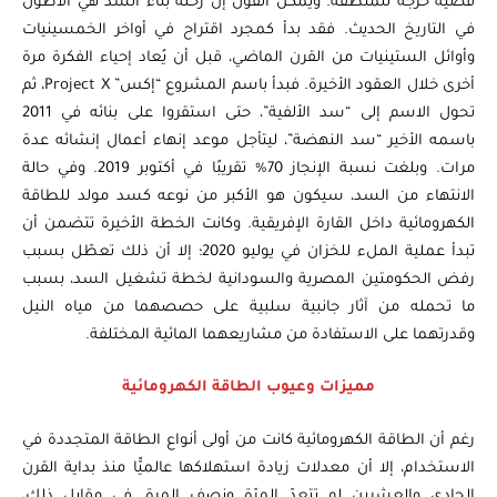
قضية حرجة للمنطقة. ويمكن القول إن رحلة بناء السد هي الأطول
في التاريخ الحديث. فقد بدأ كمجرد اقتراح في أواخر الخمسينيات
وأوائل الستينيات من القرن الماضي، قبل أن يُعاد إحياء الفكرة مرة
أخرى خلال العقود الأخيرة. فبدأ باسم المشروع “إكس” Project X، ثم
تحول الاسم إلى “سد الألفية”، حتى استقروا على بنائه في 2011
باسمه الأخير “سد النهضة”، ليتأجل موعد إنهاء أعمال إنشائه عدة
مرات. وبلغت نسبة الإنجاز 70% تقريبًا في أكتوبر 2019. وفي حالة
الانتهاء من السد، سيكون هو الأكبر من نوعه كسد مولد للطاقة
الكهرومائية داخل القارة الإفريقية. وكانت الخطة الأخيرة تتضمن أن
تبدأ عملية الملء للخزان في يوليو 2020؛ إلا أن ذلك تعطّل بسبب
رفض الحكومتين المصرية والسودانية لخطة تشغيل السد، بسبب
ما تحمله من آثار جانبية سلبية على حصصهما من مياه النيل
وقدرتهما على الاستفادة من مشاريعهما المائية المختلفة.
مميزات وعيوب الطاقة الكهرومائية
رغم أن الطاقة الكهرومائية كانت من أولى أنواع الطاقة المتجددة في
الاستخدام، إلا أن معدلات زيادة استهلاكها عالميًّا منذ بداية القرن
الحادي والعشرين لم تتعدّ المرّة ونصف المرة. في مقابل ذلك،