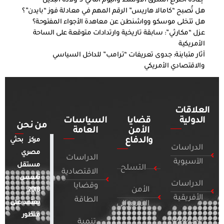
إعادة اختراع الشرق الأوسط واليوم التالي لـ”ولادة البديل”
هل تُصبح “كامالا هاريس” الرقم المهم في معادلة فوز “بايدن”؟
هل تتخلى موسكو وواشنطن عن معاهدة الأجواء المفتوحة؟
عزل “مكارثي”: سابقة تاريخية وارتدادات متوقعة على الساحة
الأمريكية
آثار متباينة: جدوى تعريفات “ترامب” للداخل السياسي
والاقتصادي الأمريكي
العلاقات
الدولية
قضايا
السياسات
من نحن
الأمن
العامة
والدفاع
مركز بحثي
الدراسات
مصري
الدراسات
الآسيوية
مستقل
التسلح
الاقتصادية
تأسس
الدراسات
وقضايا
الأمن
2018.
الأفريقية
الطاقة
يعتمد على
السيبراني
منظور
الدراسات
تنمية