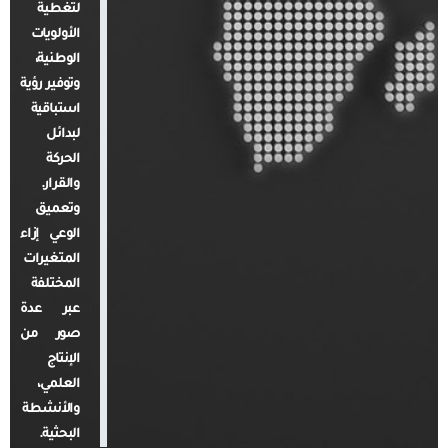
لتغطية
الأولويات
الوطنية،
وتوفير رؤية
استباقية
لبدائل
الحركة
والقرار.
وتعميق
الوعي إزاء
المتغيرات
المختلفة
عبر عدة
صور من
الإنتاج
العلمي،
والأنشطة
البحثية.