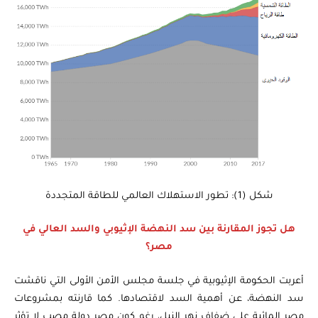
شكل (1): تطور الاستهلاك العالمي للطاقة المتجددة
هل تجوز المقارنة بين سد النهضة الإثيوبي والسد العالي في
مصر؟
أعربت الحكومة الإثيوبية في جلسة مجلس الأمن الأولى التي ناقشت
سد النهضة، عن أهمية السد لاقتصادها. كما قارنته بمشروعات
مصر المائية على ضفاف نهر النيل، رغم كون مصر دولة مصب لا تؤثر