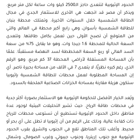
الحدود الإثيوبية لتتعدى حاجز الـ2500 كيلو وات ساعة لكل متر مربع.
ويذكر أن مصر قد اتجهت هي الأخرى للاستثمار الجدي في مجال
الطاقة الشمسية خلال السنوات الأخيرة. وتمتلك محطة بنبان
للطاقة الشمسية بأسوان، وهي رابع أكبر محطة في العالم، والتي
من المتوقع أن تصبح الأولى حين تعمل بكامل طاقتها. وتتعدى
السعة الحالية للمحطة 1.6 جيجا وات، وهو ما يقابل 75% من سعة
السد العالي أو ربع السعة المخططة لسد النهضة مستقبلًا. علمًا
بأن المساحة المستغلة لأراضي المحطة 37 كم مربع، وهو الرقم
الذي، رغم كبره نظريًّا، لا يتعدى 7 في الألف من مساحة بحيرة ناصر. أي
إن المساحة المطلوبة لعمل محطات للطاقة الشمسية بإثيوبيا
ستكون هزيلة مقارنة بمساحة الخزانات الصناعية الملحقة بالسدود.
ويُعد الخيار الأفضل للحكومة الإثيوبية هو الاستثمار بصورة أكثر جدية
في محطات طاقة الرياح. حيث تشير التحليلات البيئية لوجود عدة
مناطق داخل الحدود الإثيوبية تستطيع أن تستوعب محطات للرياح
ذات كفاءة عالية، وذلك على الرغم من أن إثيوبيا لا تطل على أي بحر أو
محيط. وأغلب تلك المناطق تقع في الجنوب والشرق بقرب الحدود
الإثيوبية مع جنوب إريتريا، وجنوب جيبوتي، وغرب الصومال، وشمال