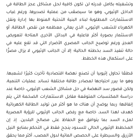
وتشغيله بكامل قدرته لن تكون كافية لحل مشاكل عجز الطاقة في
الداخل الإثيوبي، وهو ما سيصعّب من عملية تصديرها، ورغم غياب
الاستثمارات المطلوبة لبناء البنية التحتية المنوط بها إدارة ونقل
الكهرباء للشعب الإثيوبي، الذي يعاني معظمه من نقص الطاقة، أو
الاستثمار بصورة أكثر فاعلية في البدائل الأخرى المتاحة لتعويض
العجز، ورغم توضيح الجانب المصري الأضرار التي قد تقع عليه في
حالة تنفيذ السد بخطته الحالية؛ إلا أن الجانب الإثيوبي لا يزال مصرًّا
على استكمال هذه الخطط.
قطعًا تحاول إثيوبيا أن تصنع نهضة اقتصادية تأخرت كثيرًا لشعبها،
وهو ما يبرر احتياجها لمصادر طاقة مختلفة تساند عمليات التنمية،
ولكن قصور سد النهضة في حل مشاكل الشعب الإثيوبي، خاصة عند
دراسة المكتسبات المتوقعة مقابل الاستثمارات الضخمة التي يتم
إنفاقها؛ ربما يوضح أن هناك ما هو أكثر من توليد الطاقة الكهربائية
كهدف لهذا السد، خاصة مع رفض الجانب الإثيوبي للرؤية المصرية
لملء السد بما يتوافق مع الحفاظ على مصالح البلدين. إذ إن
المخطط الإثيوبي الحالي للسدود ينجح فقط في التحكم بمنابع النيل
الأزرق، والسيطرة على الحصص المائية لدول المصب، أكثر مما يحقق