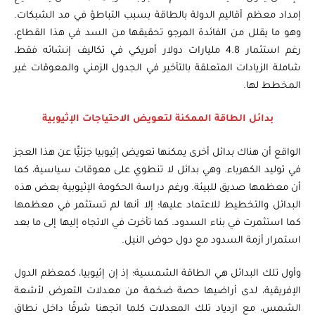
إمداد معظم أقاليم الدولة بالطاقة بسبب التباطؤ في مد الشبكات.
وهو ما يقلل من الفائدة المرجو تحقيقها من السد في هذا القطاع،
رغم استثمار 4.8 مليارات دولار أمريكي في تكاليف إنشائه فقط،
شاملة الزيادات المتعلقة بالتأخير في الجدول الزمني والمعوقات غير
المخطط لها.
بدائل الطاقة الممكنة لتعويض الاحتياجات الإثيوبية
الواقع أن هناك بدائل أخرى يمكنها تعويض إثيوبيا جزئيًّا عن هذا العجز
في توليد الكهرباء. وهي بدائل لا تنطوي على معوقات سياسية، كما
أن معظمها صديق للبيئة. ورغم دراسة الحكومة الإثيوبية بعض هذه
البدائل والتخطيط للاعتماد عليها؛ إلا أنها لم تستثمر في معظمها
كما استثمرت في بناء السدود. كما تأخرت في الاتجاه إليها إلى ما بعد
استمرار أزمة السدود مع دول حوض النيل.
وأول تلك البدائل هي الطاقة الشمسية؛ إذ إن إثيوبيا، كمعظم الدول
الإفريقية، لدى أراضيها حصة ضخمة من معدلات التعرض لأشعة
الشمس، مع ازدياد تلك المعدلات كلما اتجهنا شرقًا داخل نطاق