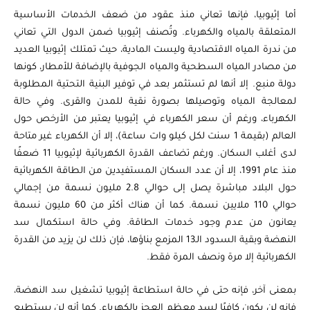
أما إثيوبيا، فإنها تعاني منذ عقود من ضعف الخدمات الأساسية
المتعلقة بالمياه والكهرباء. وتُصنف إثيوبيا ضمن الدول التي تعاني
من ندرة المياه الاقتصادية وليست المادية، حيث تمتلك إثيوبيا العديد
من مصادر المياه السطحية والمياه الجوفية بالإضافة للأمطار، كونها
دولة منبع. إلا أنها لم تستثمر بعد في توفير البنية التحتية المطلوبة
لمعالجة المياه وتوصيلها بصورة نقية للمدن والقرى. وفي حالة
الكهرباء، ورغم أن سعر الكهرباء في إثيوبيا يعتبر من الأرخص حول
العالم (بقيمة 1 سنت لكل كيلو وات ساعة)، إلا أن الكهرباء غير متاحة
لدى أغلب السكان. ورغم تضاعف القدرة الكهربائية لإثيوبيا 11 ضعفًا
منذ عام 1991، إلا أن عدد السكان المستفيدين من الطاقة الكهربائية
حول البلاد مباشرة يصل إلى حوالي 2.8 مليون نسمة من إجمالي
حوالي 110 ملايين نسمة. كما أن هناك أكثر من 60 مليون نسمة
يعانون من عدم وجود خدمات الطاقة. وفي حالة استكمال سد
النهضة وبقية السدود الـ13 المزمع بناؤها، فإن ذلك لن يزيد من القدرة
الكهربائية إلا مرة ونصف المرة فقط.
بمعنى آخر، فإنه حتى في حالة استطاعة إثيوبيا تشغيل سد النهضة،
فإنه لن يكون كافيًا لسد معظم العجز بالكهرباء. كما أنه لن يستطيع