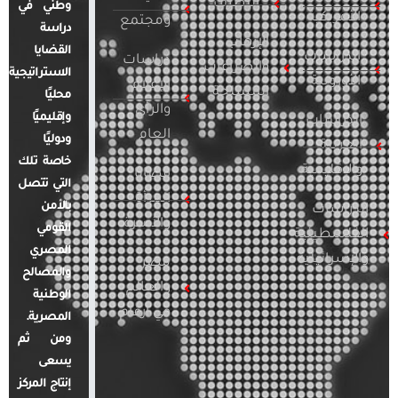
التطرف
وطني في
الأمريكية
ومجتمع
دراسة
الإرهاب
القضايا
الدراسات
دراسات
والصراعات
الاستراتيجية
الأوروبية
الإعلام
المسلحة
محليًا
والرأي
وإقليميًا
الدراسات
العام
ودوليًا
العربية
خاصة تلك
والإقليمية
قضايا
التي تتصل
المرأة
بالأمن
الدراسات
والأسرة
القومي
الفلسطينية
المصري
والإسرائيلية
مصر
والمصالح
والعالم
الوطنية
في أرقام
المصرية.
ومن ثم
يسعى
إنتاج المركز