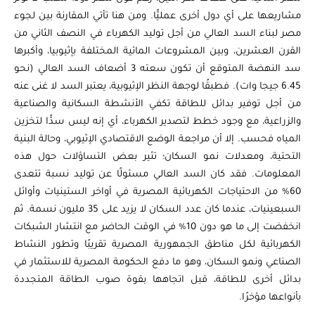
مشاريعها على أي دول أخرى عمليًّا. ومن هنا تأتي المقارنة بين لجوء
مصر لبناء السد العالي من أجل توليد الكهرباء في النصف الثاني من
القرن العشرين، وبين المشروعات المائية المختلفة بإثيوبيا، وأكبرها
سد النهضة المتوقع أن تكون سعته 3 أضعاف السد العالي (نحو
6.45 جيجا وات). فطبقًا لوجهة النظر الإثيوبية، يعتبر السد لا غنى عنه
من أجل توفير بدائل للطاقة تكفي الأنشطة السكانية والصناعية
والزراعية، مع وجود خطط لتصدير الكهرباء، أي إنه ليس سدًّا لتخزين
المياه فحسب. إلا أن مراجعة الوضع الاقتصادي الإثيوبي، وحالة البنية
التحتية، ومعدلات نمو السكان؛ تثير بعض التساؤلات حول هذه
المعلومات. فقد كان السد العالي مسئولًا عن توليد نسبة تتعدى
60% من الاحتياجات الكهربائية المصرية في أواخر الستينيات وأوائل
السبعينيات، عندما كان عدد السكان لا يزيد على 35 مليون نسمة. ثم
انخفضت إلى ما هو دون 10% في الوقت الحاضر مع انتشار الشبكات
الكهربائية لكل مناطق الجمهورية المصرية تقريبًا وتطور النشاط
الصناعي ونمو السكان، وهو ما دفع الحكومة المصرية للاستثمار في
بدائل أخرى للطاقة، قبل اتجاهها بقوة صوب الطاقة المتجددة
بأنواعها مؤخرًا.