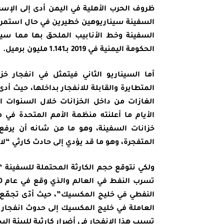
ظروف الحرب الأهلية في اليمن أدى إلى الإسر
السفينة سيناريوهين خطيرين في حال استمرار
السفينة وخط الأنابيب الملحق بها مما سيؤد
الحكومة اليمنية في 2019 بـ1.141 مليون برميل.
أما السيناريو الثاني فيتمثل في انفجار خ
المتطايرة والقابلة للانفجار بداخلها، حيث أد
الغازات من داخل الخزانات خلال السنوات ا
الأيام ما أعلنته منظمة الأمم المتحدة في 
خزانات السفينة، وهو ما من شانه أن يرفع د
المتفجرة، وهو ما قد يؤدي إلى حادث كارثي “لا ق
ولكي نتوقع حجم الكارثة المحتملة للسفينة 
النفطي في خليج المكسيك”، حيث أدّى تجمّع ا