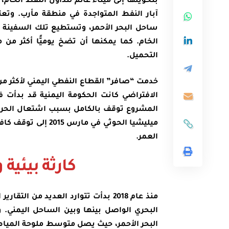
بتحويلها إلى ميناء عائم لتداول النفط الخا
آبار النفط المتواجدة في منطقة مأرب. وتعت
الخام. كما يمكنها أن تضخ يوميًّا أكثر من 
التحميل.
الافتراضي كانت الحكومة اليمنية قد بدأت ف
المشروع توقف بالكامل بسبب اشتعال الحرب 
ميليشيا الحوثي في 
العمر.
كارثة بيئية
منذ عام 2018 بدأت تتوارد العديد من 
البحري الواصل بينها وبين الساحل اليمني. ويُ