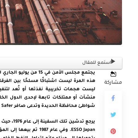
ثية
أوراق بحثية
ورقة بحثية – المؤتمر الصهيوني الـ39:
استمع للمقال
ن على مستقبل
ورقة بحثية – الطاقة المتجددة
يجتمع مجلس الأمن في 15
ية العالمية
أمن الطاقة المصري
هذه المرة ليست اشتباكًا مسلحًا بين الفرق
مشاركة
ليست هجمات تخريبية نفذتها أو تُعد لتنفيذ
EGP
EG
35.00
منشآت أو ممتلكات تابعة لإحدى الدول الخل
شواطئ محافظة الحديدة وتدعى صافر FSO Safer.
Add To Cart
Add
يرجع تدشي
ESSO Japan. وفي عام 987