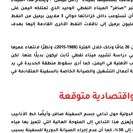
م، وقامت بتسميتها بميناء “رأس عيسى”. ويخدم هذا الميناء
بر “صافر” الميناء النفطي الوحيد الذي تمتلكه اليمن على
ساحل البحر الأحمر، وتستطيع تلك السفينة أن تستوعب داخل خزاناتها حوالي 3 ملايين برميل من النفط
مليون برميل إلى ناقلات النفط الأخرى القادمة إليها بهدف
خدمت “صافر” القطاع النفطي اليمني لأكثر من 26 عامًا وذلك خلال الفترة (1988-2015)، ونظرًا لانتهاء عمرها
ي دراسة تشييد ميناء نفطي ثابت ليكون بديلًا عنها. لكن
الأهلية في اليمن، كما أدى سقوط منطقة الحديدة في يد
مارس 2015 إلى توقف كافة أعمال التشغيل والصيانة الخاصة بالسفينة المتقادمة في
 واقتصادية متوقعة
التقارير الدولية حول تداعي جسم السفينة صافر، وأيضًا خط الأنابيب
عزى هذا التداعي إلى الملوحة العالية التي تتميز بها مياه
البحر الأحمر، حيث يصل متوسط ملوحة المياه إلى 38%، كما أن عدم إجراء الصيانة الدورية للسفينة بسبب