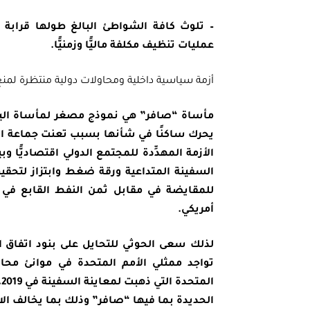
عمليات تنظيف مكلفة ماليًّا وزمنيًّا.
أزمة سياسية داخلية ومحاولات دولية منتظرة لمنع 
مأساة “صافر” هي نموذج مصغر لمأساة اليمن 
يحرك ساكنًا في شأنها بسبب تعنت جماعة ا
الأزمة المهدِّدة للمجتمع الدولي اقتصاديًّا و
السفينة المتداعية ورقة ضغط وابتزاز لتحق
أمريكي.
تواجد ممثلي الأمم المتحدة في موانئ محا
ا
الحديدة بما فيها “صافر” وذلك بما يخالف الا