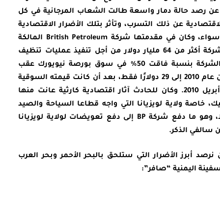
 عن رصد حالة دمار واسعة طالت الشعاب المرجانية في كل
لاقتصادية عن ذلك التسرب، وتأثر بتلك الأضرار الاقتصادية
العديد من المؤسسات والحكومات على حد سواء، وكان في مقدمتها شركة British Petroleum المالكة
للبئر النفطي المعطوب، حيث تكبدت تلك الشركة أكثر من 64 مليار دولار من أجل تنفيذ عمليات تنظيف
المناطق الملوثة بالنفط، كما هوت أسهم الشركة بنسبة فاقت 50% في سوق بورصة نيويورك عقب
الحادث، حيث وصل سعر السهم في يونيو من عام 2010 إلى 29 دولارًا فقط، بعد أن كانت قيمته السوقية
أكثر من 60 دولارًا يوم وقوع الكارثة في 20 أبريل 2010. وكان للحادث آثار اقتصادية كارثية عانت منها
ك، خاصة ولاية لويزيانا التي واجه قطاعا السياحة والصيد
فيها شبح التوقف بسبب انتشار بقع النفط، وهو ما دفع شركة BP إلى دفع تعويضات لولاية لويزيانا
نرصد أبرز الأضرار التي ستلحق بالبحر الأحمر وبحر العرب
فينة اليمنية “صافر”: