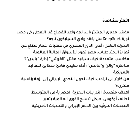
الأكثر مشاهدة
مؤشر مديري المشتريات: نمو واعد للقطاع غير النفطي في مصر
ثورة DeepSeek هل يفقد وادي السيليكون تاجه؟
التحرك الفاعل: آفاق الدور المصري في عمليات إعمار قطاع غزة
تعزيز الاحتياطيات: مصر تعود للأسواق المالية العالمية
مكاسب متعددة: كيف سيفيد مقتل “القرشي” إدارة “بايدن”؟
مناظرة “والز” و”فانس”: أداء تقليدي هادئ مطابق للتقاليد
الأمريكية
من كارتر إلى ترامب: كيف تحول التحدي الإيراني إلى أزمة رئاسية
متكررة؟
أهداف متعددة: التدريبات البحرية المصرية في المتوسط
تحالف أوكوس: هيكل تسلح القوى العالمية يتغير
الهجمات الحوثية بين الدعم الإيراني والتحديات الأمريكية