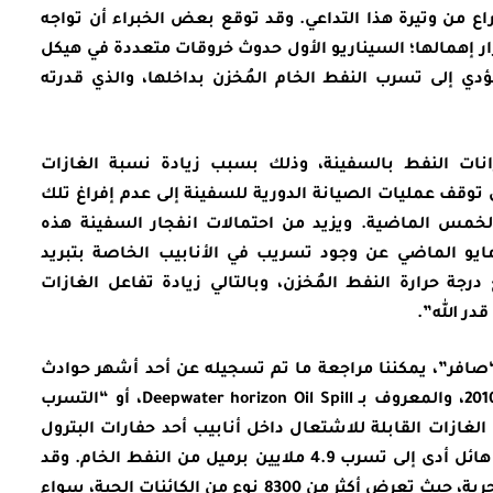
اع من وتيرة هذا التداعي. وقد توقع بعض الخبراء أن تواجه
 إهمالها؛ السيناريو الأول حدوث خروقات متعددة في هيكل
ي إلى تسرب النفط الخام المُخزن بداخلها، والذي قدرته
زانات النفط بالسفينة، وذلك بسبب زيادة نسبة الغازات
ى توقف عمليات الصيانة الدورية للسفينة إلى عدم إفراغ تلك
لخمس الماضية. ويزيد من احتمالات انفجار السفينة هذه
مايو الماضي عن وجود تسريب في الأنابيب الخاصة بتبريد
رجة حرارة النفط المُخزن، وبالتالي زيادة تفاعل الغازات
در الله”.
“صافر”، يمكننا مراجعة ما تم تسجيله عن أحد أشهر حوادث
تسرب النفط في العالم والذي وقع في عام 2010، والمعروف بـ Deepwater horizon Oil Spill، أو “التسرب
لغازات القابلة للاشتعال داخل أنابيب أحد حفارات البترول
العاملة في خليج المكسيك إلى حدوث انفجار هائل أدى إلى تسرب 4.9 ملايين برميل من النفط الخام. وقد
تسبب هذا الانفجار في أضرار كارثية للبيئة البحرية، حيث تعرض أكثر من 8300 نوع من الكائنات الحية، سواء