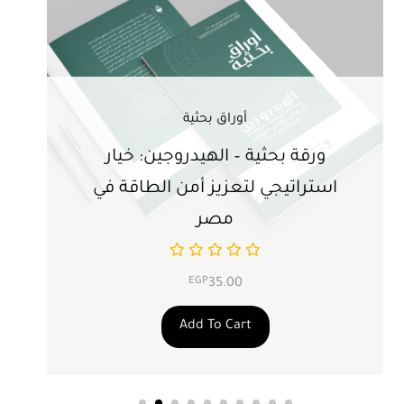
أوراق بحثية
ورقة بحثية – الهيدروجين: خيار
ور
استراتيجي لتعزيز أمن الطاقة في
ال
مصر
EGP
35.00
Add To Cart