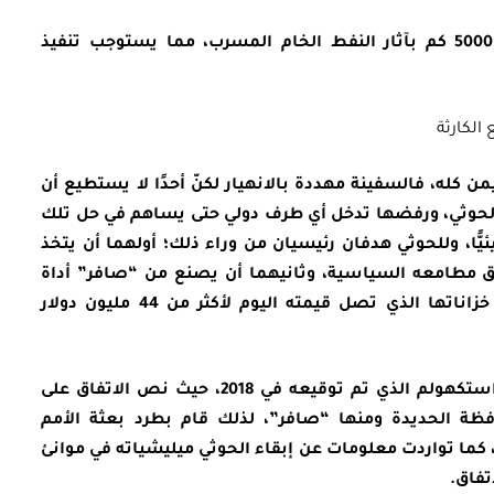
– تلوث كافة الشواطئ البالغ طولها قرابة 5000 كم بآثار النفط الخام المسرب، مما يستوجب تنفيذ
الكارثة
كله، فالسفينة مهددة بالانهيار لكنّ أحدًا لا يستطيع أن
لحوثي، ورفضها تدخل أي طرف دولي حتى يساهم في حل تلك
بيئيًّا، وللحوثي هدفان رئيسيان من وراء ذلك؛ أولهما أن يتخذ
يق مطامعه السياسية، وثانيهما أن يصنع من “صافر” أداة
للمقايضة في مقابل ثمن النفط القابع في خزاناتها الذي تصل قيمته اليوم لأكثر من 44 مليون دولار
لذلك سعى الحوثي للتحايل على بنود اتفاق استكهولم الذي تم توقيعه في 2018، حيث نص الاتفاق على
فظة الحديدة ومنها “صافر”، لذلك قام بطرد بعثة الأمم
لمتحدة التي ذهبت لمعاينة السفينة في 2019، كما تواردت معلومات عن إبقاء الحوثي ميليشياته في موانئ
تفاق.